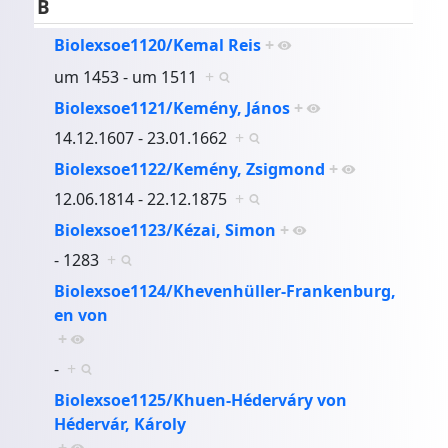
B
Biolexsoe1120/Kemal Reis
+
um 1453 - um 1511
+
Biolexsoe1121/Kemény, János
+
14.12.1607 - 23.01.1662
+
Biolexsoe1122/Kemény, Zsigmond
+
12.06.1814 - 22.12.1875
+
Biolexsoe1123/Kézai, Simon
+
- 1283
+
Biolexsoe1124/Khevenhüller-Frankenburg,
en von
+
-
+
Biolexsoe1125/Khuen-Héderváry von
Hédervár, Károly
+