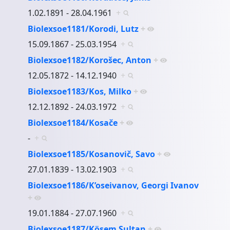
1.02.1891 - 28.04.1961
+
Biolexsoe1181/Korodi, Lutz
+
15.09.1867 - 25.03.1954
+
Biolexsoe1182/Korošec, Anton
+
12.05.1872 - 14.12.1940
+
Biolexsoe1183/Kos, Milko
+
12.12.1892 - 24.03.1972
+
Biolexsoe1184/Kosače
+
-
+
Biolexsoe1185/Kosanovič, Savo
+
27.01.1839 - 13.02.1903
+
Biolexsoe1186/K’oseivanov, Georgi Ivanov
+
19.01.1884 - 27.07.1960
+
Biolexsoe1187/Kösem Sultan
+