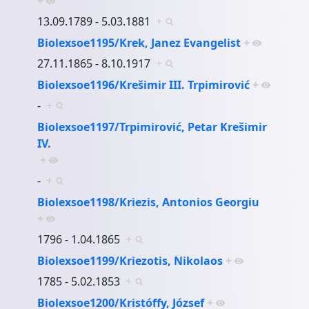
+
13.09.1789 - 5.03.1881
+
Biolexsoe1195/Krek, Janez Evangelist
+
27.11.1865 - 8.10.1917
+
Biolexsoe1196/Krešimir III. Trpimirović
+
-
+
Biolexsoe1197/Trpimirović, Petar Krešimir
IV.
+
-
+
Biolexsoe1198/Kriezis, Antonios Georgiu
+
1796 - 1.04.1865
+
Biolexsoe1199/Kriezotis, Nikolaos
+
1785 - 5.02.1853
+
Biolexsoe1200/Kristóffy, József
+