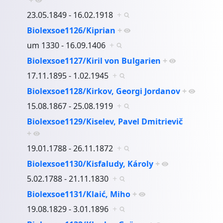
23.05.1849 - 16.02.1918
+
Biolexsoe1126/Kiprian
+
um 1330 - 16.09.1406
+
Biolexsoe1127/Kiril von Bulgarien
+
17.11.1895 - 1.02.1945
+
Biolexsoe1128/Kirkov, Georgi Jordanov
+
15.08.1867 - 25.08.1919
+
Biolexsoe1129/Kiselev, Pavel Dmitrievič
+
19.01.1788 - 26.11.1872
+
Biolexsoe1130/Kisfaludy, Károly
+
5.02.1788 - 21.11.1830
+
Biolexsoe1131/Klaić, Miho
+
19.08.1829 - 3.01.1896
+