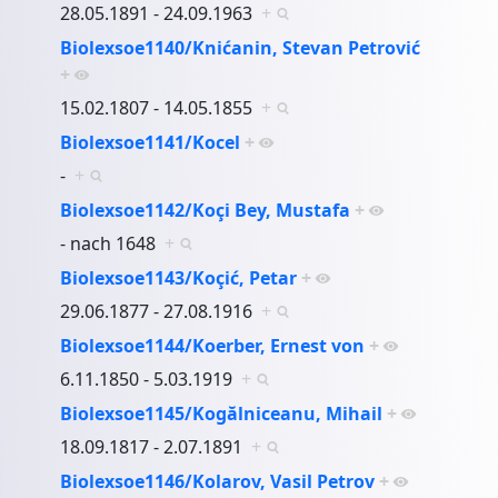
28.05.1891 - 24.09.1963
+
Biolexsoe1140/Knićanin, Stevan Petrović
+
15.02.1807 - 14.05.1855
+
Biolexsoe1141/Kocel
+
-
+
Biolexsoe1142/Koçi Bey, Mustafa
+
- nach 1648
+
Biolexsoe1143/Koçić, Petar
+
29.06.1877 - 27.08.1916
+
Biolexsoe1144/Koerber, Ernest von
+
6.11.1850 - 5.03.1919
+
Biolexsoe1145/Kogălniceanu, Mihail
+
18.09.1817 - 2.07.1891
+
Biolexsoe1146/Kolarov, Vasil Petrov
+