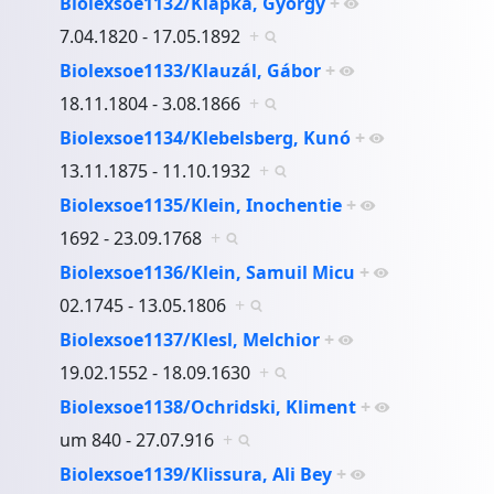
Biolexsoe1132/Klapka, György
+
7.04.1820 - 17.05.1892
+
Biolexsoe1133/Klauzál, Gábor
+
18.11.1804 - 3.08.1866
+
Biolexsoe1134/Klebelsberg, Kunó
+
13.11.1875 - 11.10.1932
+
Biolexsoe1135/Klein, Inochentie
+
1692 - 23.09.1768
+
Biolexsoe1136/Klein, Samuil Micu
+
02.1745 - 13.05.1806
+
Biolexsoe1137/Klesl, Melchior
+
19.02.1552 - 18.09.1630
+
Biolexsoe1138/Ochridski, Kliment
+
um 840 - 27.07.916
+
Biolexsoe1139/Klissura, Ali Bey
+