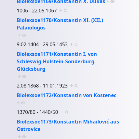
Biolexsoe1169/Konstantin X. Dukas
+
1006 - 22.05.1067
+
Biolexsoe1170/Konstantin XI. (XII.)
Palaiologos
+
9.02.1404 - 29.05.1453
+
Biolexsoe1171/Konstantin I. von
Schleswig-Holstein-Sonderburg-
Glücksburg
+
2.08.1868 - 11.01.1923
+
Biolexsoe1172/Konstantin von Kostenec
+
1370/80 - 1440/50
+
Biolexsoe1173/Konstantin Mihailović aus
Ostrovica
+