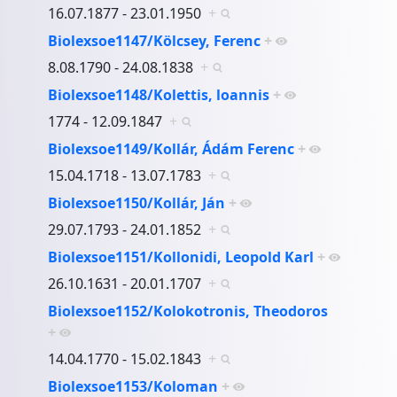
16.07.1877 - 23.01.1950
+
Biolexsoe1147/Kölcsey, Ferenc
+
8.08.1790 - 24.08.1838
+
Biolexsoe1148/Kolettis, loannis
+
1774 - 12.09.1847
+
Biolexsoe1149/Kollár, Ádám Ferenc
+
15.04.1718 - 13.07.1783
+
Biolexsoe1150/Kollár, Ján
+
29.07.1793 - 24.01.1852
+
Biolexsoe1151/Kollonidi, Leopold Karl
+
26.10.1631 - 20.01.1707
+
Biolexsoe1152/Kolokotronis, Theodoros
+
14.04.1770 - 15.02.1843
+
Biolexsoe1153/Koloman
+