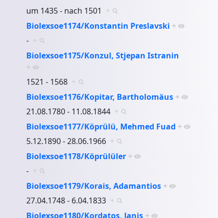
um 1435 - nach 1501
+
Biolexsoe1174/Konstantin Preslavski
+
-
+
Biolexsoe1175/Konzul, Stjepan Istranin
+
1521 - 1568
+
Biolexsoe1176/Kopitar, Bartholomäus
+
21.08.1780 - 11.08.1844
+
Biolexsoe1177/Köprülü, Mehmed Fuad
+
5.12.1890 - 28.06.1966
+
Biolexsoe1178/Köprülüler
+
-
+
Biolexsoe1179/Korais, Adamantios
+
27.04.1748 - 6.04.1833
+
Biolexsoe1180/Kordatos, Janis
+