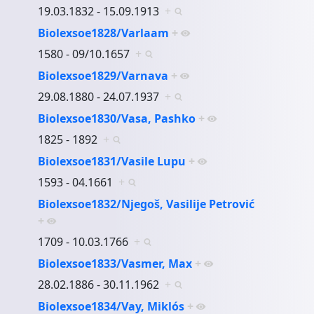
19.03.1832 - 15.09.1913
+
Biolexsoe1828/Varlaam
+
1580 - 09/10.1657
+
Biolexsoe1829/Varnava
+
29.08.1880 - 24.07.1937
+
Biolexsoe1830/Vasa, Pashko
+
1825 - 1892
+
Biolexsoe1831/Vasile Lupu
+
1593 - 04.1661
+
Biolexsoe1832/Njegoš, Vasilije Petrović
+
1709 - 10.03.1766
+
Biolexsoe1833/Vasmer, Max
+
28.02.1886 - 30.11.1962
+
Biolexsoe1834/Vay, Miklós
+