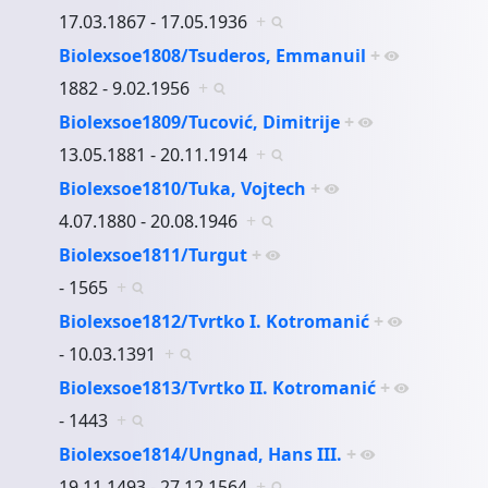
17.03.1867 - 17.05.1936
+
Biolexsoe1808/Tsuderos, Emmanuil
+
1882 - 9.02.1956
+
Biolexsoe1809/Tucović, Dimitrije
+
13.05.1881 - 20.11.1914
+
Biolexsoe1810/Tuka, Vojtech
+
4.07.1880 - 20.08.1946
+
Biolexsoe1811/Turgut
+
- 1565
+
Biolexsoe1812/Tvrtko I. Kotromanić
+
- 10.03.1391
+
Biolexsoe1813/Tvrtko II. Kotromanić
+
- 1443
+
Biolexsoe1814/Ungnad, Hans III.
+
19.11.1493 - 27.12.1564
+