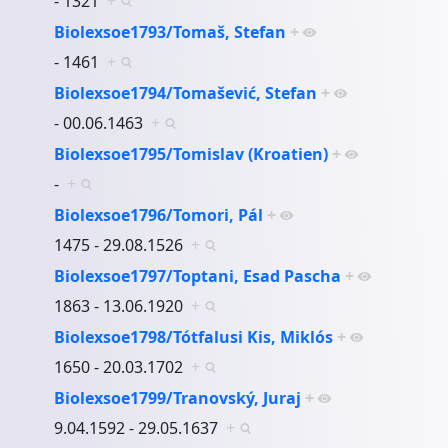
- 1321
+
Biolexsoe1793/Tomaš, Stefan
+
- 1461
+
Biolexsoe1794/Tomašević, Stefan
+
- 00.06.1463
+
Biolexsoe1795/Tomislav (Kroatien)
+
-
+
Biolexsoe1796/Tomori, Pál
+
1475 - 29.08.1526
+
Biolexsoe1797/Toptani, Esad Pascha
+
1863 - 13.06.1920
+
Biolexsoe1798/Tótfalusi Kis, Miklós
+
1650 - 20.03.1702
+
Biolexsoe1799/Tranovský, Juraj
+
9.04.1592 - 29.05.1637
+