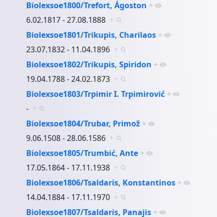
Biolexsoe1800/Trefort, Ágoston
+
6.02.1817 - 27.08.1888
+
Biolexsoe1801/Trikupis, Charilaos
+
23.07.1832 - 11.04.1896
+
Biolexsoe1802/Trikupis, Spiridon
+
19.04.1788 - 24.02.1873
+
Biolexsoe1803/Trpimir I. Trpimirović
+
-
+
Biolexsoe1804/Trubar, Primož
+
9.06.1508 - 28.06.1586
+
Biolexsoe1805/Trumbić, Ante
+
17.05.1864 - 17.11.1938
+
Biolexsoe1806/Tsaldaris, Konstantinos
+
14.04.1884 - 17.11.1970
+
Biolexsoe1807/Tsaldaris, Panajis
+