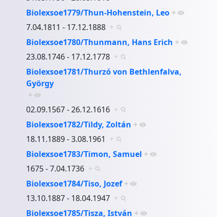
Biolexsoe1779/Thun-Hohenstein, Leo
+
7.04.1811 - 17.12.1888
+
Biolexsoe1780/Thunmann, Hans Erich
+
23.08.1746 - 17.12.1778
+
Biolexsoe1781/Thurzó von Bethlenfalva,
György
+
02.09.1567 - 26.12.1616
+
Biolexsoe1782/Tildy, Zoltán
+
18.11.1889 - 3.08.1961
+
Biolexsoe1783/Timon, Samuel
+
1675 - 7.04.1736
+
Biolexsoe1784/Tiso, Jozef
+
13.10.1887 - 18.04.1947
+
Biolexsoe1785/Tisza, István
+