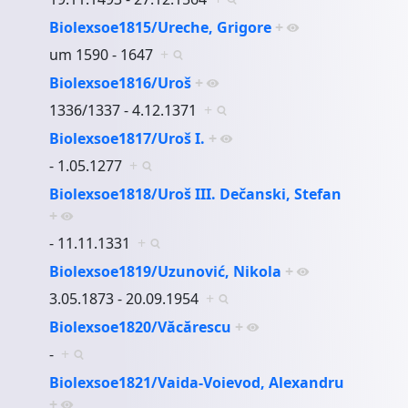
Biolexsoe1815/Ureche, Grigore
+
um 1590 - 1647
+
Biolexsoe1816/Uroš
+
1336/1337 - 4.12.1371
+
Biolexsoe1817/Uroš I.
+
- 1.05.1277
+
Biolexsoe1818/Uroš III. Dečanski, Stefan
+
- 11.11.1331
+
Biolexsoe1819/Uzunović, Nikola
+
3.05.1873 - 20.09.1954
+
Biolexsoe1820/Văcărescu
+
-
+
Biolexsoe1821/Vaida-Voievod, Alexandru
+