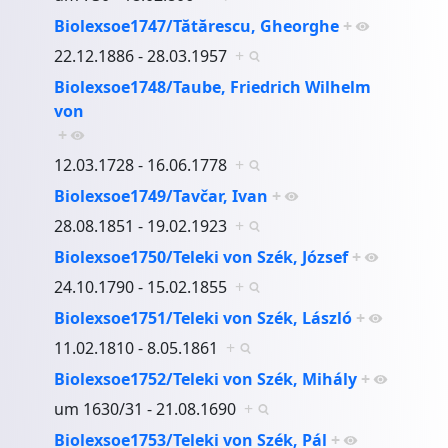
Biolexsoe1747/Tătărescu, Gheorghe
+
22.12.1886 - 28.03.1957
+
Biolexsoe1748/Taube, Friedrich Wilhelm
von
+
12.03.1728 - 16.06.1778
+
Biolexsoe1749/Tavčar, Ivan
+
28.08.1851 - 19.02.1923
+
Biolexsoe1750/Teleki von Szék, József
+
24.10.1790 - 15.02.1855
+
Biolexsoe1751/Teleki von Szék, László
+
11.02.1810 - 8.05.1861
+
Biolexsoe1752/Teleki von Szék, Mihály
+
um 1630/31 - 21.08.1690
+
Biolexsoe1753/Teleki von Szék, Pál
+