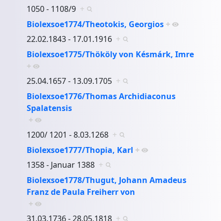
1050 - 1108/9
+
Biolexsoe1774/Theotokis, Georgios
+
22.02.1843 - 17.01.1916
+
Biolexsoe1775/Thököly von Késmárk, Imre
+
25.04.1657 - 13.09.1705
+
Biolexsoe1776/Thomas Archidiaconus
Spalatensis
+
1200/ 1201 - 8.03.1268
+
Biolexsoe1777/Thopia, Karl
+
1358 - Januar 1388
+
Biolexsoe1778/Thugut, Johann Amadeus
Franz de Paula Freiherr von
+
31.03.1736 - 28.05.1818
+