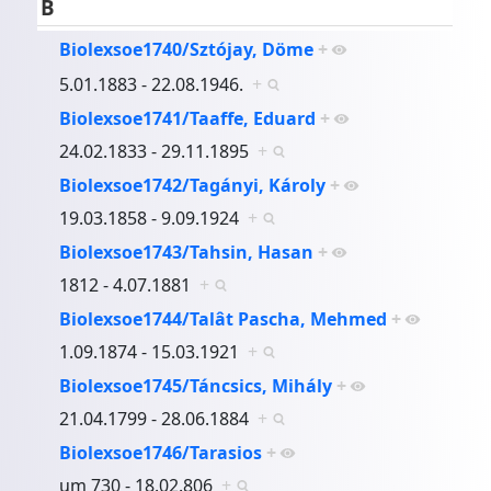
B
Biolexsoe1740/Sztójay, Döme
+
5.01.1883 - 22.08.1946.
+
Biolexsoe1741/Taaffe, Eduard
+
24.02.1833 - 29.11.1895
+
Biolexsoe1742/Tagányi, Károly
+
19.03.1858 - 9.09.1924
+
Biolexsoe1743/Tahsin, Hasan
+
1812 - 4.07.1881
+
Biolexsoe1744/Talât Pascha, Mehmed
+
1.09.1874 - 15.03.1921
+
Biolexsoe1745/Táncsics, Mihály
+
21.04.1799 - 28.06.1884
+
Biolexsoe1746/Tarasios
+
um 730 - 18.02.806
+