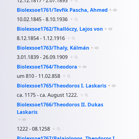
12.12.1817 - 2.07.1893
+
Biolexsoe1761/Tevfik Pascha, Ahmed
+
10.02.1845 - 8.10.1936
+
Biolexsoe1762/Thallóczy, Lajos von
+
8.12.1854 - 1.12.1916
+
Biolexsoe1763/Thaly, Kálmán
+
3.01.1839 - 26.09.1909
+
Biolexsoe1764/Theodora
+
um 810 - 11.02.858
+
Biolexsoe1765/Theodoros I. Laskaris
+
ca. 1175 - ca. August 1222.
+
Biolexsoe1766/Theodoros II. Dukas
Laskaris
+
1222 - 08.1258
+
Biolexsoe1767/Palaiologos, Theodoros I.