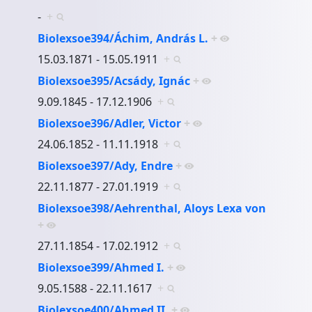
-
+
Biolexsoe394/Áchim, András L.
+
15.03.1871 - 15.05.1911
+
Biolexsoe395/Acsády, Ignác
+
9.09.1845 - 17.12.1906
+
Biolexsoe396/Adler, Victor
+
24.06.1852 - 11.11.1918
+
Biolexsoe397/Ady, Endre
+
22.11.1877 - 27.01.1919
+
Biolexsoe398/Aehrenthal, Aloys Lexa von
+
27.11.1854 - 17.02.1912
+
Biolexsoe399/Ahmed I.
+
9.05.1588 - 22.11.1617
+
Biolexsoe400/Ahmed II.
+