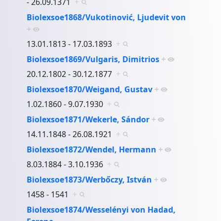
- 26.09.1371
+
Biolexsoe1868/Vukotinović, Ljudevit von
+
13.01.1813 - 17.03.1893
+
Biolexsoe1869/Vulgaris, Dimitrios
+
20.12.1802 - 30.12.1877
+
Biolexsoe1870/Weigand, Gustav
+
1.02.1860 - 9.07.1930
+
Biolexsoe1871/Wekerle, Sándor
+
14.11.1848 - 26.08.1921
+
Biolexsoe1872/Wendel, Hermann
+
8.03.1884 - 3.10.1936
+
Biolexsoe1873/Werbőczy, István
+
1458 - 1541
+
Biolexsoe1874/Wesselényi von Hadad,