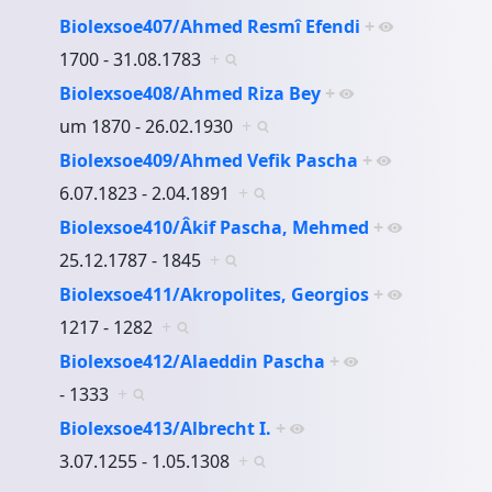
Biolexsoe407/Ahmed Resmî Efendi
+
1700 - 31.08.1783
+
Biolexsoe408/Ahmed Riza Bey
+
um 1870 - 26.02.1930
+
Biolexsoe409/Ahmed Vefik Pascha
+
6.07.1823 - 2.04.1891
+
Biolexsoe410/Âkif Pascha, Mehmed
+
25.12.1787 - 1845
+
Biolexsoe411/Akropolites, Georgios
+
1217 - 1282
+
Biolexsoe412/Alaeddin Pascha
+
- 1333
+
Biolexsoe413/Albrecht I.
+
3.07.1255 - 1.05.1308
+