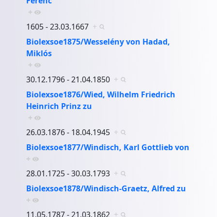
Ferenc
+
1605 - 23.03.1667
+
Biolexsoe1875/Wesselény von Hadad,
Miklós
+
30.12.1796 - 21.04.1850
+
Biolexsoe1876/Wied, Wilhelm Friedrich
Heinrich Prinz zu
+
26.03.1876 - 18.04.1945
+
Biolexsoe1877/Windisch, Karl Gottlieb von
+
28.01.1725 - 30.03.1793
+
Biolexsoe1878/Windisch-Graetz, Alfred zu
+
11.05.1787 - 21.03.1862
+