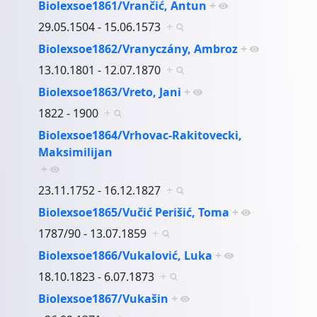
Biolexsoe1861/Vrančić, Antun
+
29.05.1504 - 15.06.1573
+
Biolexsoe1862/Vranyczány, Ambroz
+
13.10.1801 - 12.07.1870
+
Biolexsoe1863/Vreto, Jani
+
1822 - 1900
+
Biolexsoe1864/Vrhovac-Rakitovecki,
Maksimilijan
+
23.11.1752 - 16.12.1827
+
Biolexsoe1865/Vučić Perišić, Toma
+
1787/90 - 13.07.1859
+
Biolexsoe1866/Vukalović, Luka
+
18.10.1823 - 6.07.1873
+
Biolexsoe1867/Vukašin
+