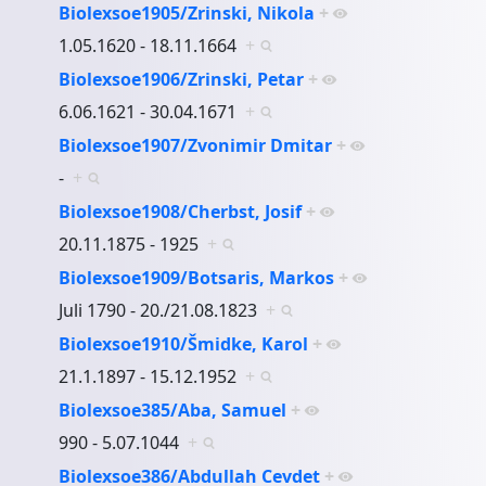
Biolexsoe1905/Zrinski, Nikola
+
1.05.1620 - 18.11.1664
+
Biolexsoe1906/Zrinski, Petar
+
6.06.1621 - 30.04.1671
+
Biolexsoe1907/Zvonimir Dmitar
+
-
+
Biolexsoe1908/Cherbst, Josif
+
20.11.1875 - 1925
+
Biolexsoe1909/Botsaris, Markos
+
Juli 1790 - 20./21.08.1823
+
Biolexsoe1910/Šmidke, Karol
+
21.1.1897 - 15.12.1952
+
Biolexsoe385/Aba, Samuel
+
990 - 5.07.1044
+
Biolexsoe386/Abdullah Cevdet
+