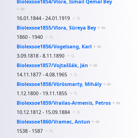
Biolexsoe1854/Vlora, Ismail Qemal Bey
+
16.01.1844 - 24.01.1919
+
Biolexsoe1855/Vlora, Süreya Bey
+
1860 - 1940
+
Biolexsoe1856/Vogelsang, Karl
+
3.09.1818 - 8.11.1890
+
Biolexsoe1857/Vojtaššák, Ján
+
14.11.1877 - 4.08.1965
+
Biolexsoe1858/Vörösmarty, Mihály
+
1.12.1800 - 19.11.1855
+
Biolexsoe1859/Vrailas-Armenis, Petros
+
10.12.1812 - 15.09.1884
+
Biolexsoe1860/Vramec, Antun
+
1538 - 1587
+