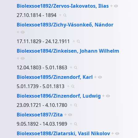
Biolexsoe1892/Zervos-Iakovatos, Ilias
+
27.10.1814 - 1894
+
Biolexsoe1893/Zichy-Vásonkeő, Nándor
+
17.11.1829 - 24.12.1911
+
Biolexsoe1894/Zinkeisen, Johann Wilhelm
+
12.04.1803 - 5.01.1863
+
Biolexsoe1895/Zinzendorf, Karl
+
5.01.1739 - 5.01.1813
+
Biolexsoe1896/Zinzendorf, Ludwig
+
23.09.1721 - 4.10.1780
+
Biolexsoe1897/Zita
+
9.05.1892 - 14.03.1989
+
Biolexsoe1898/Zlatarski, Vasil Nikolov
+