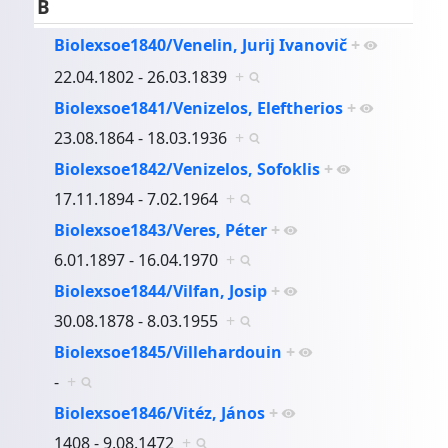
B
Biolexsoe1840/Venelin, Jurij Ivanovič
+
22.04.1802 - 26.03.1839
+
Biolexsoe1841/Venizelos, Eleftherios
+
23.08.1864 - 18.03.1936
+
Biolexsoe1842/Venizelos, Sofoklis
+
17.11.1894 - 7.02.1964
+
Biolexsoe1843/Veres, Péter
+
6.01.1897 - 16.04.1970
+
Biolexsoe1844/Vilfan, Josip
+
30.08.1878 - 8.03.1955
+
Biolexsoe1845/Villehardouin
+
-
+
Biolexsoe1846/Vitéz, János
+
1408 - 9.08.1472
+