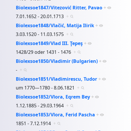
Biolexsoe1847/Vitezović Ritter, Pavao
+
7.01.1652 - 20.01.1713
+
Biolexsoe1848/Vlačić, Matija Ilirik
+
3.03.1520 - 11.03.1575
+
Biolexsoe1849/Vlad III. Ţepeş
+
1428/29 oder 1431 - 1476
+
Biolexsoe1850/Vladimir (Bulgarien)
+
-
+
Biolexsoe1851/Vladimirescu, Tudor
+
um 1770—1780 - 8.06.1821
+
Biolexsoe1852/Vlora, Eqrem Bey
+
1.12.1885 - 29.03.1964
+
Biolexsoe1853/Vlora, Ferid Pascha
+
1851 - 7.12.1914
+