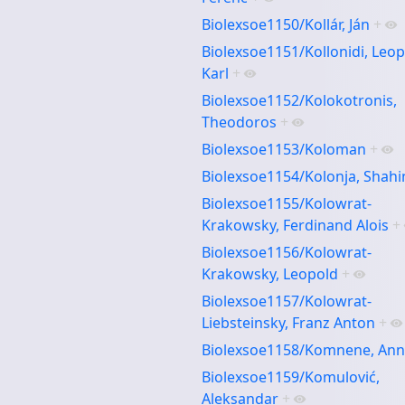
Biolexsoe1150/Kollár, Ján
+
Biolexsoe1151/Kollonidi, Leo
Karl
+
Biolexsoe1152/Kolokotronis,
Theodoros
+
Biolexsoe1153/Koloman
+
Biolexsoe1154/Kolonja, Shahi
Biolexsoe1155/Kolowrat-
Krakowsky, Ferdinand Alois
+
Biolexsoe1156/Kolowrat-
Krakowsky, Leopold
+
Biolexsoe1157/Kolowrat-
Liebsteinsky, Franz Anton
+
Biolexsoe1158/Komnene, An
Biolexsoe1159/Komulović,
Aleksandar
+