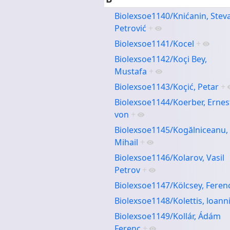
Biolexsoe1140/Knićanin, Stev
Petrović
+
Biolexsoe1141/Kocel
+
Biolexsoe1142/Koçi Bey,
Mustafa
+
Biolexsoe1143/Koçić, Petar
+
Biolexsoe1144/Koerber, Ernes
von
+
Biolexsoe1145/Kogălniceanu,
Mihail
+
Biolexsoe1146/Kolarov, Vasil
Petrov
+
Biolexsoe1147/Kölcsey, Feren
Biolexsoe1148/Kolettis, loann
Biolexsoe1149/Kollár, Ádám
Ferenc
+