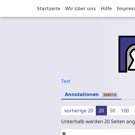
Startseite
Wir über uns
Hilfe
Impres
Text
Annotationen
208514
vorherige 20
20
50
100
Unterhalb werden 20 Seiten ange
B