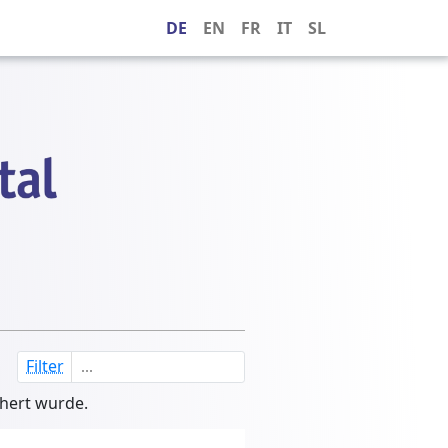
DE
EN
FR
IT
SL
Filter
chert wurde.