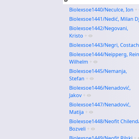
Biolexsoe1440/Neculce, Ion
+
Biolexsoe1441/Nedić, Milan Dj
Biolexsoe1442/Negovani,
Kristo
+
Biolexsoe1443/Negri, Costac
Biolexsoe1444/Neipperg, Rei
Wilhelm
+
Biolexsoe1445/Nemanja,
Stefan
+
Biolexsoe1446/Nenadović,
Jakov
+
Biolexsoe1447/Nenadović,
Matija
+
Biolexsoe1448/Neofit Chilend
Bozveli
+
Biolexsoe1449/Neofit Rilski
+