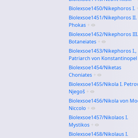
Biolexsoe1450/Nikephoros I.
Biolexsoe1451/Nikephoros II.
Phokas
+
Biolexsoe1452/Nikephoros III
Botaneiates
+
Biolexsoe1453/Nikephoros I.,
Patriarch von Konstantinopel
Biolexsoe1454/Niketas
Choniates
+
Biolexsoe1455/Nikola I. Petro
Njegoš
+
Biolexsoe1456/Nikola von Mo
Niccolo
+
Biolexsoe1457/Nikolaos I.
Mystikos
+
Biolexsoe1458/Nikolaus I.