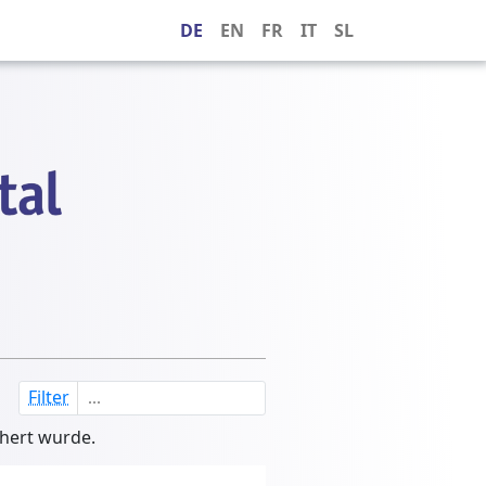
DE
EN
FR
IT
SL
Filter
chert wurde.