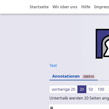
Startseite
Wir über uns
Hilfe
Impres
Text
Annotationen
208514
vorherige 20
20
50
100
Unterhalb werden 20 Seiten ange
B