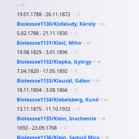
+
19.01.1788 - 26.11.1872
+
Biolexsoe1130/Kisfaludy, Károly
+
5.02.1788 - 21.11.1830
+
Biolexsoe1131/Klaić, Miho
+
19.08.1829 - 3.01.1896
+
Biolexsoe1132/Klapka, György
+
7.04.1820 - 17.05.1892
+
Biolexsoe1133/Klauzál, Gábor
+
18.11.1804 - 3.08.1866
+
Biolexsoe1134/Klebelsberg, Kunó
+
13.11.1875 - 11.10.1932
+
Biolexsoe1135/Klein, Inochentie
+
1692 - 23.09.1768
+
Biolexsoe1136/Klein, Samuil Micu
+