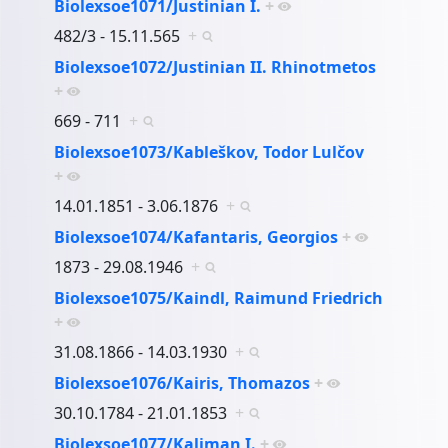
Biolexsoe1071/Justinian I.
+
482/3 - 15.11.565
+
Biolexsoe1072/Justinian II. Rhinotmetos
+
669 - 711
+
Biolexsoe1073/Kableškov, Todor Lulčov
+
14.01.1851 - 3.06.1876
+
Biolexsoe1074/Kafantaris, Georgios
+
1873 - 29.08.1946
+
Biolexsoe1075/Kaindl, Raimund Friedrich
+
31.08.1866 - 14.03.1930
+
Biolexsoe1076/Kairis, Thomazos
+
30.10.1784 - 21.01.1853
+
Biolexsoe1077/Kaliman I.
+