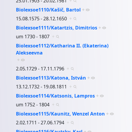
25.01.1903 - 20.02.1981
+
Biolexsoe1110/Kašič, Bartol
+
15.08.1575 - 28.12.1650
+
Biolexsoe1111/Katartzis, Dimitrios
+
um 1730 - 1807
+
Biolexsoe1112/Katharina II. (Ekaterina)
Alekseevna
+
2.05.1729 - 17.11.1796
+
Biolexsoe1113/Katona, István
+
13.12.1732 - 19.08.1811
+
Biolexsoe1114/Katsonis, Lampros
+
um 1752 - 1804
+
Biolexsoe1115/Kaunitz, Wenzel Anton
+
2.02.1711 - 27.06.1794
+
Biolexsoe1116/Kautsky, Karl
+