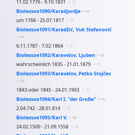
11.02.1776 - 9.10.1831
+
Biolexsoe1090/Karadjordje
+
um 1768 - 25.07.1817
+
Biolexsoe1091/Karadžić, Vuk Stefanović
+
6.11.1787 - 7.02.1864
+
Biolexsoe1092/Karavelov, Ljuben
+
wahrscheinlich 1835 - 21.01.1879
+
Biolexsoe1093/Karavelov, Petko Stojčev
+
1843 oder 1845 - 24.01.1903
+
Biolexsoe1094/Karl I. "der Große"
+
2.04.742 - 28.01.814
+
Biolexsoe1095/Karl V.
+
24.02.1500 - 21.09.1558
+