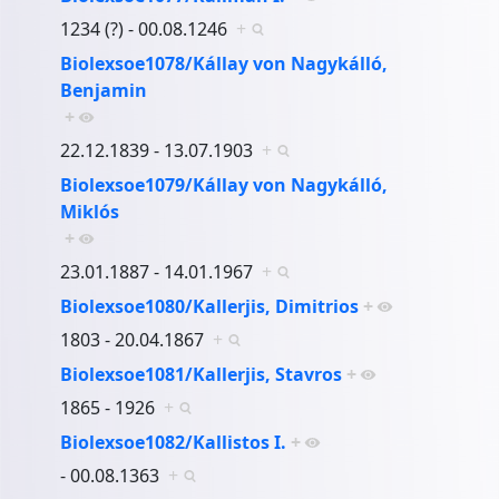
1234 (?) - 00.08.1246
+
Biolexsoe1078/Kállay von Nagykálló,
Benjamin
+
22.12.1839 - 13.07.1903
+
Biolexsoe1079/Kállay von Nagykálló,
Miklós
+
23.01.1887 - 14.01.1967
+
Biolexsoe1080/Kallerjis, Dimitrios
+
1803 - 20.04.1867
+
Biolexsoe1081/Kallerjis, Stavros
+
1865 - 1926
+
Biolexsoe1082/Kallistos I.
+
- 00.08.1363
+