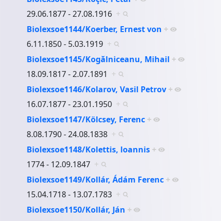
29.06.1877 - 27.08.1916
+
Biolexsoe1144/Koerber, Ernest von
+
6.11.1850 - 5.03.1919
+
Biolexsoe1145/Kogălniceanu, Mihail
+
18.09.1817 - 2.07.1891
+
Biolexsoe1146/Kolarov, Vasil Petrov
+
16.07.1877 - 23.01.1950
+
Biolexsoe1147/Kölcsey, Ferenc
+
8.08.1790 - 24.08.1838
+
Biolexsoe1148/Kolettis, loannis
+
1774 - 12.09.1847
+
Biolexsoe1149/Kollár, Ádám Ferenc
+
15.04.1718 - 13.07.1783
+
Biolexsoe1150/Kollár, Ján
+