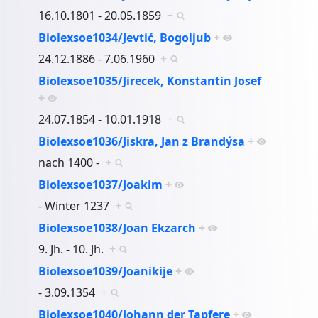
16.10.1801 - 20.05.1859
+
Biolexsoe1034/Jevtić, Bogoljub
+
24.12.1886 - 7.06.1960
+
Biolexsoe1035/Jirecek, Konstantin Josef
+
24.07.1854 - 10.01.1918
+
Biolexsoe1036/Jiskra, Jan z Brandýsa
+
nach 1400 -
+
Biolexsoe1037/Joakim
+
- Winter 1237
+
Biolexsoe1038/Joan Ekzarch
+
9. Jh. - 10. Jh.
+
Biolexsoe1039/Joanikije
+
- 3.09.1354
+
Biolexsoe1040/Johann der Tapfere
+