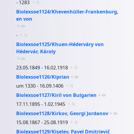
- 1283
+
Biolexsoe1124/Khevenhüller-Frankenburg,
en von
+
-
+
Biolexsoe1125/Khuen-Héderváry von
Hédervár, Károly
+
23.05.1849 - 16.02.1918
+
Biolexsoe1126/Kiprian
+
um 1330 - 16.09.1406
+
Biolexsoe1127/Kiril von Bulgarien
+
17.11.1895 - 1.02.1945
+
Biolexsoe1128/Kirkov, Georgi Jordanov
+
15.08.1867 - 25.08.1919
+
Biolexsoe1129/Kiselev, Pavel Dmitrievič