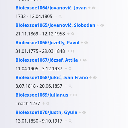
Biolexsoe1064/Jovanović, Jovan
+
1732 - 12.04.1805
+
Biolexsoe1065/Jovanović, Slobodan
+
21.11.1869 - 12.12.1958
+
Biolexsoe1066/Jozeffy, Pavol
+
31.01.1775 - 29.03.1848
+
Biolexsoe1067/József, Attila
+
11.04.1905 - 3.12.1937
+
Biolexsoe1068/Jukić, Ivan Frano
+
8.07.1818 - 20.06.1857
+
Biolexsoe1069/Julianus
+
- nach 1237
+
Biolexsoe1070/Justh, Gyula
+
13.01.1850 - 9.10.1917
+