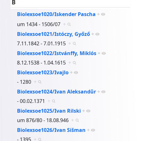
B
Biolexsoe1020/Iskender Pascha
+
um 1434 - 1506/07
+
Biolexsoe1021/Istóczy, Győző
+
7.11.1842 - 7.01.1915
+
Biolexsoe1022/Istvánffy, Miklós
+
8.12.1538 - 1.04.1615
+
Biolexsoe1023/Ivajlo
+
- 1280
+
Biolexsoe1024/Ivan Aleksandŭr
+
- 00.02.1371
+
Biolexsoe1025/Ivan Rilski
+
um 876/80 - 18.08.946
+
Biolexsoe1026/Ivan Sišman
+
- 1395
+