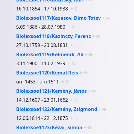
16.10.1854 - 17.10.1938
+
Biolexsoe1117/Kazasov, Dimo Totev
+
5.09.1886 - 28.07.1980
+
Biolexsoe1118/Kazinczy, Ferenc
+
27.10.1759 - 23.08.1831
+
Biolexsoe1119/Kelmendi, Ali
+
3.11.1900 - 11.02.1939
+
Biolexsoe1120/Kemal Reis
+
um 1453 - um 1511
+
Biolexsoe1121/Kemény, János
+
14.12.1607 - 23.01.1662
+
Biolexsoe1122/Kemény, Zsigmond
+
12.06.1814 - 22.12.1875
+
Biolexsoe1123/Kézai, Simon
+