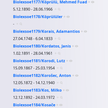
Biolexsoe1177/Köprülü, Mehmed Fuad
+
5.12.1890 - 28.06.1966
+
Biolexsoe1178/Köprülüler
+
-
+
Biolexsoe1179/Korais, Adamantios
+
27.04.1748 - 6.04.1833
+
Biolexsoe1180/Kordatos, Janis
+
1.02.1891 - 28.04.1961
+
Biolexsoe1181/Korodi, Lutz
+
15.09.1867 - 25.03.1954
+
Biolexsoe1182/Korošec, Anton
+
12.05.1872 - 14.12.1940
+
Biolexsoe1183/Kos, Milko
+
12.12.1892 - 24.03.1972
+
Biolexsoe1184/Kosače
+