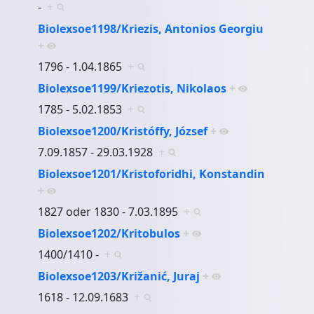
-
+
Biolexsoe1198/Kriezis, Antonios Georgiu
+
1796 - 1.04.1865
+
Biolexsoe1199/Kriezotis, Nikolaos
+
1785 - 5.02.1853
+
Biolexsoe1200/Kristóffy, József
+
7.09.1857 - 29.03.1928
+
Biolexsoe1201/Kristoforidhi, Konstandin
+
1827 oder 1830 - 7.03.1895
+
Biolexsoe1202/Kritobulos
+
1400/1410 -
+
Biolexsoe1203/Križanić, Juraj
+
1618 - 12.09.1683
+