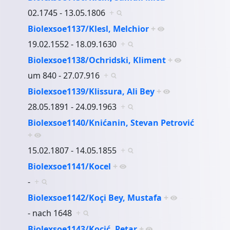
02.1745 - 13.05.1806
+
Biolexsoe1137/Klesl, Melchior
+
19.02.1552 - 18.09.1630
+
Biolexsoe1138/Ochridski, Kliment
+
um 840 - 27.07.916
+
Biolexsoe1139/Klissura, Ali Bey
+
28.05.1891 - 24.09.1963
+
Biolexsoe1140/Knićanin, Stevan Petrović
+
15.02.1807 - 14.05.1855
+
Biolexsoe1141/Kocel
+
-
+
Biolexsoe1142/Koçi Bey, Mustafa
+
- nach 1648
+
Biolexsoe1143/Koçić, Petar
+