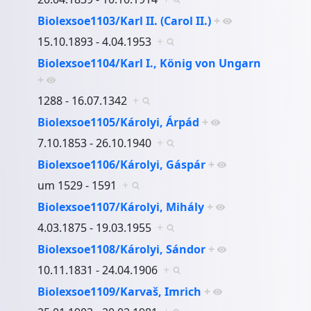
Biolexsoe1103/Karl II. (Carol II.)
+
15.10.1893 - 4.04.1953
+
Biolexsoe1104/Karl I., König von Ungarn
+
1288 - 16.07.1342
+
Biolexsoe1105/Károlyi, Árpád
+
7.10.1853 - 26.10.1940
+
Biolexsoe1106/Károlyi, Gáspár
+
um 1529 - 1591
+
Biolexsoe1107/Károlyi, Mihály
+
4.03.1875 - 19.03.1955
+
Biolexsoe1108/Károlyi, Sándor
+
10.11.1831 - 24.04.1906
+
Biolexsoe1109/Karvaš, Imrich
+