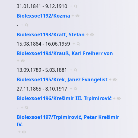
31.01.1841 - 9.12.1910
+
Biolexsoe1192/Kozma
+
-
+
Biolexsoe1193/Kraft, Stefan
+
15.08.1884 - 16.06.1959
+
Biolexsoe1194/Krauß, Karl Freiherr von
+
13.09.1789 - 5.03.1881
+
Biolexsoe1195/Krek, Janez Evangelist
+
27.11.1865 - 8.10.1917
+
Biolexsoe1196/Krešimir III. Trpimirović
+
-
+
Biolexsoe1197/Trpimirović, Petar Krešimir
IV.
+