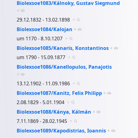
Biolexsoe1083/Kálnoky, Gustav Siegmund
+
29.12.1832 - 13.02.1898
+
Biolexsoe1084/Kalojan
+
um 1170 - 8.10.1207
+
Biolexsoe1085/Kanaris, Konstantinos
+
um 1790 - 15.09.1877
+
Biolexsoe1086/Kanellopulos, Panajotis
+
13.12.1902 - 11.09.1986
+
Biolexsoe1087/Kanitz, Felix Philipp
+
2.08.1829 - 5.01.1904
+
Biolexsoe1088/Kánya, Kálmán
+
7.11.1869 - 28.02.1945
+
Biolexsoe1089/Kapodistrias, Ioannis
+