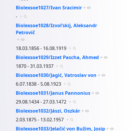
Biolexsoe1027/Ivan Sracimir
+
-
+
Biolexsoe1028/Izvol’skij, Aleksandr
Petrovič
+
18.03.1856 - 16.08.1919
+
Biolexsoe1029/Izzet Pascha, Ahmed
+
1870 - 31.03.1937
+
Biolexsoe1030/Jagić, Vatroslav von
+
6.07.1838 - 5.08.1923
+
Biolexsoe1031/Janus Pannonius
+
29.08.1434 - 27.03.1472
+
Biolexsoe1032/Jászi, Oszkár
+
2.03.1875 - 13.02.1957
+
Biolexsoe1033/Jelačić von Bužim, Josip
+