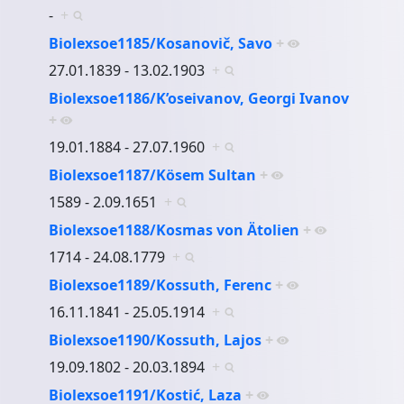
-
+
Biolexsoe1185/Kosanovič, Savo
+
27.01.1839 - 13.02.1903
+
Biolexsoe1186/K’oseivanov, Georgi Ivanov
+
19.01.1884 - 27.07.1960
+
Biolexsoe1187/Kösem Sultan
+
1589 - 2.09.1651
+
Biolexsoe1188/Kosmas von Ätolien
+
1714 - 24.08.1779
+
Biolexsoe1189/Kossuth, Ferenc
+
16.11.1841 - 25.05.1914
+
Biolexsoe1190/Kossuth, Lajos
+
19.09.1802 - 20.03.1894
+
Biolexsoe1191/Kostić, Laza
+