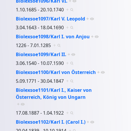
Biolexsoe1096/Karl VI.
+
1.10.1685 - 20.10.1740
+
Biolexsoe1097/Karl V. Leopold
+
3.04.1643 - 18.04.1690
+
Biolexsoe1098/Karl I. von Anjou
+
1226 - 7.01.1285
+
Biolexsoe1099/Karl II.
+
3.06.1540 - 10.07.1590
+
Biolexsoe1100/Karl von Österreich
+
5.09.1771 - 30.04.1847
+
Biolexsoe1101/Karl I., Kaiser von
Österreich, König von Ungarn
+
17.08.1887 - 1.04.1922
+
Biolexsoe1102/Karl I. (Carol I.)
+
20.04.1839 - 10.10.1914
+