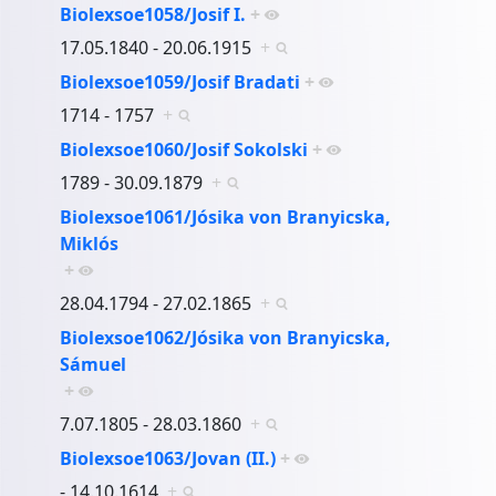
Biolexsoe1058/Josif I.
+
17.05.1840 - 20.06.1915
+
Biolexsoe1059/Josif Bradati
+
1714 - 1757
+
Biolexsoe1060/Josif Sokolski
+
1789 - 30.09.1879
+
Biolexsoe1061/Jósika von Branyicska,
Miklós
+
28.04.1794 - 27.02.1865
+
Biolexsoe1062/Jósika von Branyicska,
Sámuel
+
7.07.1805 - 28.03.1860
+
Biolexsoe1063/Jovan (II.)
+
- 14.10.1614
+