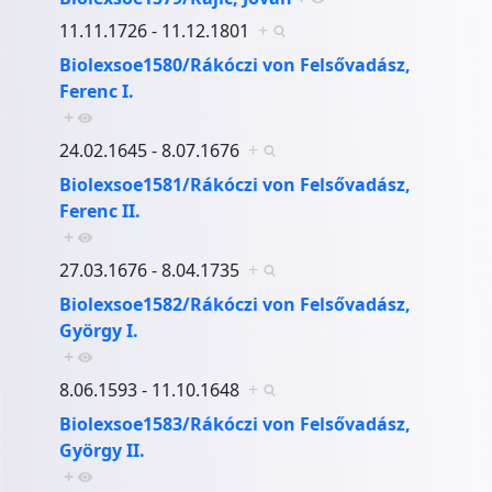
11.11.1726 - 11.12.1801
+
Biolexsoe1580/Rákóczi von Felsővadász,
Ferenc I.
+
24.02.1645 - 8.07.1676
+
Biolexsoe1581/Rákóczi von Felsővadász,
Ferenc II.
+
27.03.1676 - 8.04.1735
+
Biolexsoe1582/Rákóczi von Felsővadász,
György I.
+
8.06.1593 - 11.10.1648
+
Biolexsoe1583/Rákóczi von Felsővadász,
György II.
+