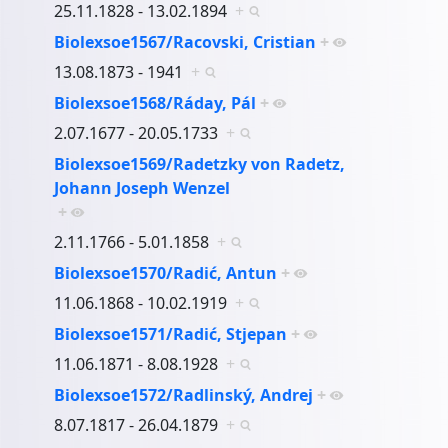
25.11.1828 - 13.02.1894
+
Biolexsoe1567/Racovski, Cristian
+
13.08.1873 - 1941
+
Biolexsoe1568/Ráday, Pál
+
2.07.1677 - 20.05.1733
+
Biolexsoe1569/Radetzky von Radetz,
Johann Joseph Wenzel
+
2.11.1766 - 5.01.1858
+
Biolexsoe1570/Radić, Antun
+
11.06.1868 - 10.02.1919
+
Biolexsoe1571/Radić, Stjepan
+
11.06.1871 - 8.08.1928
+
Biolexsoe1572/Radlinský, Andrej
+
8.07.1817 - 26.04.1879
+