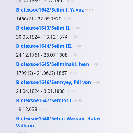
28.04.1839 - 7.07.1902
+
Biolexsoe1642/Selim I. Yavuz
+
1466/71 - 22.09.1520
+
Biolexsoe1643/Selim II.
+
30.05.1524 - 13.12.1574
+
Biolexsoe1644/Selim III.
+
24.12.1761 - 28.07.1808
+
Biolexsoe1645/Seliminski, Ivan
+
1799 (?) - 21.06.(?) 1867
+
Biolexsoe1646/Sennyey, Pál von
+
24.04.1824 - 3.01.1888
+
Biolexsoe1647/Sergios I.
+
- 9.12.638
+
Biolexsoe1648/Seton-Watson, Robert
William
+