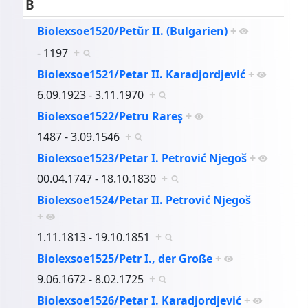
B
Biolexsoe1520/Petŭr II. (Bulgarien)
+
- 1197
+
Biolexsoe1521/Petar II. Karadjordjević
+
6.09.1923 - 3.11.1970
+
Biolexsoe1522/Petru Rareş
+
1487 - 3.09.1546
+
Biolexsoe1523/Petar I. Petrović Njegoš
+
00.04.1747 - 18.10.1830
+
Biolexsoe1524/Petar II. Petrović Njegoš
+
1.11.1813 - 19.10.1851
+
Biolexsoe1525/Petr I., der Große
+
9.06.1672 - 8.02.1725
+
Biolexsoe1526/Petar I. Karadjordjević
+