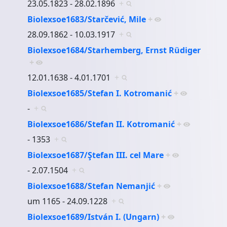
23.05.1823 - 28.02.1896
+
Biolexsoe1683/Starčević, Mile
+
28.09.1862 - 10.03.1917
+
Biolexsoe1684/Starhemberg, Ernst Rüdiger
+
12.01.1638 - 4.01.1701
+
Biolexsoe1685/Stefan I. Kotromanić
+
-
+
Biolexsoe1686/Stefan II. Kotromanić
+
- 1353
+
Biolexsoe1687/Ştefan III. cel Mare
+
- 2.07.1504
+
Biolexsoe1688/Stefan Nemanjić
+
um 1165 - 24.09.1228
+
Biolexsoe1689/István I. (Ungarn)
+