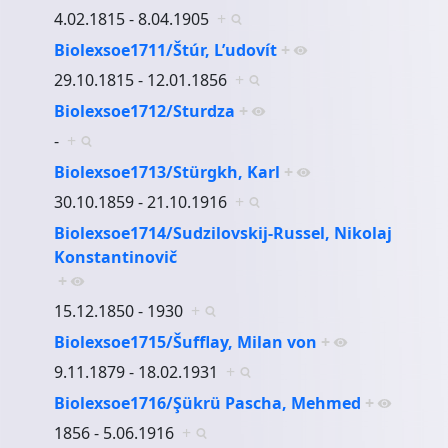
4.02.1815 - 8.04.1905
+
Biolexsoe1711/Štúr, L’udovít
+
29.10.1815 - 12.01.1856
+
Biolexsoe1712/Sturdza
+
-
+
Biolexsoe1713/Stürgkh, Karl
+
30.10.1859 - 21.10.1916
+
Biolexsoe1714/Sudzilovskij-Russel, Nikolaj
Konstantinovič
+
15.12.1850 - 1930
+
Biolexsoe1715/Šufflay, Milan von
+
9.11.1879 - 18.02.1931
+
Biolexsoe1716/Şükrü Pascha, Mehmed
+
1856 - 5.06.1916
+