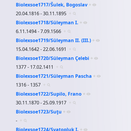
Biolexsoe1717/Šulek, Bogoslav
+
20.04.1816 - 30.11.1895
+
Biolexsoe1718/Süleyman I.
+
6.11.1494 - 7.09.1566
+
Biolexsoe1719/Süleyman II. (III.)
+
15.04.1642 - 22.06.1691
+
Biolexsoe1720/Süleyman Çelebi
+
1377 - 17.02.1411
+
Biolexsoe1721/Süleyman Pascha
+
1316 - 1357
+
Biolexsoe1722/Supilo, Frano
+
30.11.1870 - 25.09.1917
+
Biolexsoe1723/Suţu
+
-
+
Biolexsoe1724/Svatopluk I.
+