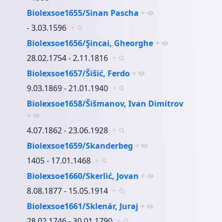
Biolexsoe1655/Sinan Pascha
+
- 3.03.1596
+
Biolexsoe1656/Şincai, Gheorghe
+
28.02.1754 - 2.11.1816
+
Biolexsoe1657/Šišić, Ferdo
+
9.03.1869 - 21.01.1940
+
Biolexsoe1658/Šišmanov, Ivan Dimitrov
+
4.07.1862 - 23.06.1928
+
Biolexsoe1659/Skanderbeg
+
1405 - 17.01.1468
+
Biolexsoe1660/Skerlić, Jovan
+
8.08.1877 - 15.05.1914
+
Biolexsoe1661/Sklenár, Juraj
+
28.02.1746 - 30.01.1790
+