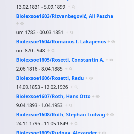
13.02.1831 - 5.09.1899
+
Biolexsoe1603/Rizvanbegović, Ali Pascha
+
um 1783 - 00.03.1851
+
Biolexsoe1604/Romanos I. Lakapenos
+
um 870 - 948
+
Biolexsoe1605/Rosetti, Constantin A.
+
2.06.1816 - 8.04.1885
+
Biolexsoe1606/Rosetti, Radu
+
14.09.1853 - 12.02.1926
+
Biolexsoe1607/Roth, Hans Otto
+
9.04.1893 - 1.04.1953
+
Biolexsoe1608/Roth, Stephan Ludwig
+
24.11.1796 - 11.05.1849
+
Biolexsoe1609/Rudnay, Alexander
+