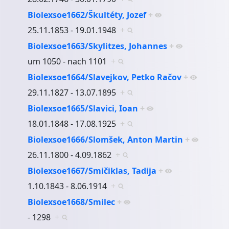
Biolexsoe1662/Škultéty, Jozef
+
25.11.1853 - 19.01.1948
+
Biolexsoe1663/Skylitzes, Johannes
+
um 1050 - nach 1101
+
Biolexsoe1664/Slavejkov, Petko Račov
+
29.11.1827 - 13.07.1895
+
Biolexsoe1665/Slavici, Ioan
+
18.01.1848 - 17.08.1925
+
Biolexsoe1666/Slomšek, Anton Martin
+
26.11.1800 - 4.09.1862
+
Biolexsoe1667/Smičiklas, Tadija
+
1.10.1843 - 8.06.1914
+
Biolexsoe1668/Smilec
+
- 1298
+