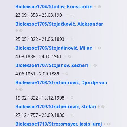
Biolexsoe1704/Stoilov, Konstantin
+
23.09.1853 - 23.03.1901
+
Biolexsoe1705/Stojačković, Aleksandar
+
25.05.1822 - 21.06.1893
+
Biolexsoe1706/Stojadinović, Milan
+
4.08.1888 - 24.10.1961
+
Biolexsoe1707/Stojanov, Zachari
+
4.06.1851 - 2.09.1889
+
Biolexsoe1708/Stratimirović, Djordje von
+
19.02.1822 - 15.12.1908
+
Biolexsoe1709/Stratimirović, Stefan
+
27.12.1757 - 23.09.1836
+
Biolexsoe1710/Strossmayer, Josip Juraj
+