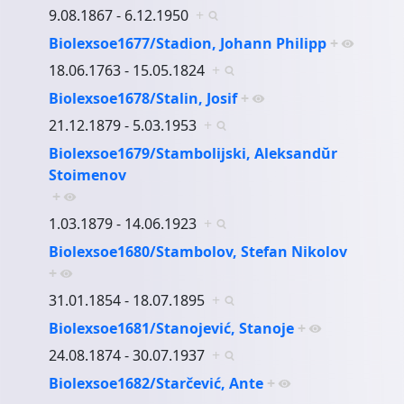
9.08.1867 - 6.12.1950
+
Biolexsoe1677/Stadion, Johann Philipp
+
18.06.1763 - 15.05.1824
+
Biolexsoe1678/Stalin, Josif
+
21.12.1879 - 5.03.1953
+
Biolexsoe1679/Stambolijski, Aleksandŭr
Stoimenov
+
1.03.1879 - 14.06.1923
+
Biolexsoe1680/Stambolov, Stefan Nikolov
+
31.01.1854 - 18.07.1895
+
Biolexsoe1681/Stanojević, Stanoje
+
24.08.1874 - 30.07.1937
+
Biolexsoe1682/Starčević, Ante
+