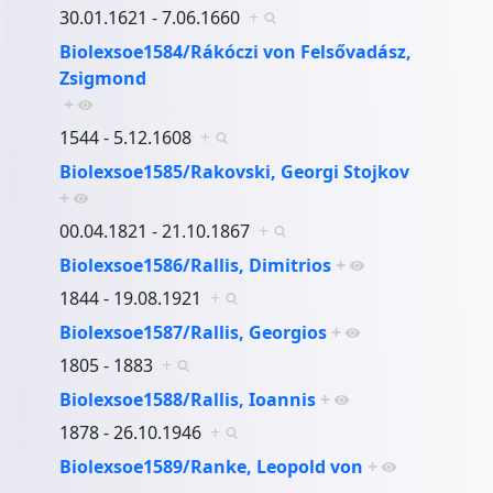
30.01.1621 - 7.06.1660
+
Biolexsoe1584/Rákóczi von Felsővadász,
Zsigmond
+
1544 - 5.12.1608
+
Biolexsoe1585/Rakovski, Georgi Stojkov
+
00.04.1821 - 21.10.1867
+
Biolexsoe1586/Rallis, Dimitrios
+
1844 - 19.08.1921
+
Biolexsoe1587/Rallis, Georgios
+
1805 - 1883
+
Biolexsoe1588/Rallis, Ioannis
+
1878 - 26.10.1946
+
Biolexsoe1589/Ranke, Leopold von
+