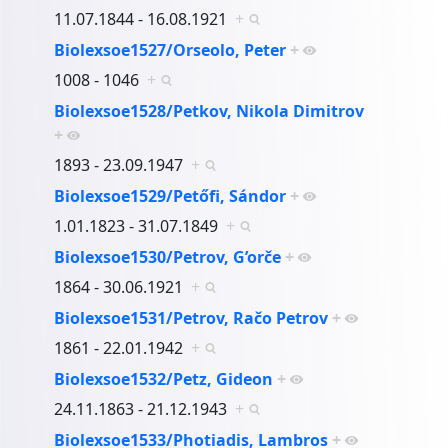
11.07.1844 - 16.08.1921
+
Biolexsoe1527/Orseolo, Peter
+
1008 - 1046
+
Biolexsoe1528/Petkov, Nikola Dimitrov
+
1893 - 23.09.1947
+
Biolexsoe1529/Petőfi, Sándor
+
1.01.1823 - 31.07.1849
+
Biolexsoe1530/Petrov, G’orče
+
1864 - 30.06.1921
+
Biolexsoe1531/Petrov, Račo Petrov
+
1861 - 22.01.1942
+
Biolexsoe1532/Petz, Gideon
+
24.11.1863 - 21.12.1943
+
Biolexsoe1533/Photiadis, Lambros
+