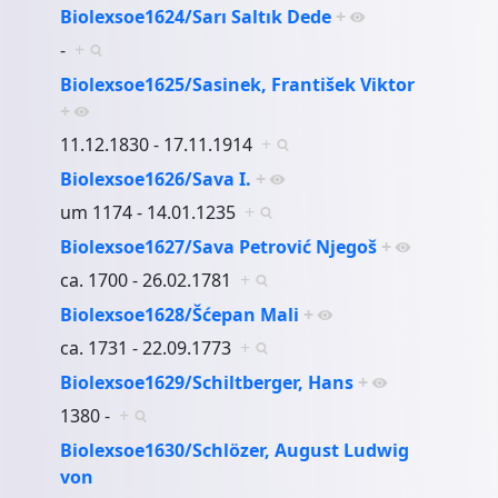
Biolexsoe1624/Sarı Saltık Dede
+
-
+
Biolexsoe1625/Sasinek, František Viktor
+
11.12.1830 - 17.11.1914
+
Biolexsoe1626/Sava I.
+
um 1174 - 14.01.1235
+
Biolexsoe1627/Sava Petrović Njegoš
+
ca. 1700 - 26.02.1781
+
Biolexsoe1628/Šćepan Mali
+
ca. 1731 - 22.09.1773
+
Biolexsoe1629/Schiltberger, Hans
+
1380 -
+
Biolexsoe1630/Schlözer, August Ludwig
von