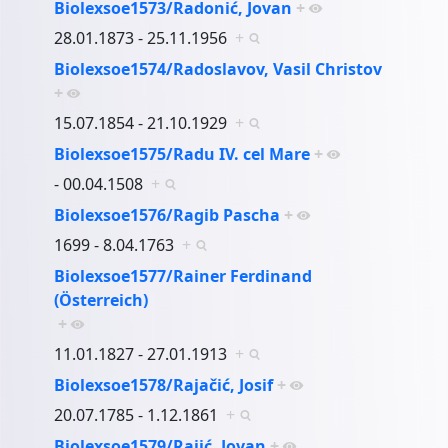
Biolexsoe1573/Radonić, Jovan
+
28.01.1873 - 25.11.1956
+
Biolexsoe1574/Radoslavov, Vasil Christov
+
15.07.1854 - 21.10.1929
+
Biolexsoe1575/Radu IV. cel Mare
+
- 00.04.1508
+
Biolexsoe1576/Ragib Pascha
+
1699 - 8.04.1763
+
Biolexsoe1577/Rainer Ferdinand
(Österreich)
+
11.01.1827 - 27.01.1913
+
Biolexsoe1578/Rajačić, Josif
+
20.07.1785 - 1.12.1861
+
Biolexsoe1579/Rajić, Jovan
+