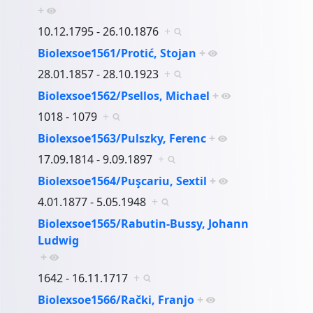
+
10.12.1795 - 26.10.1876
+
Biolexsoe1561/Protić, Stojan
+
28.01.1857 - 28.10.1923
+
Biolexsoe1562/Psellos, Michael
+
1018 - 1079
+
Biolexsoe1563/Pulszky, Ferenc
+
17.09.1814 - 9.09.1897
+
Biolexsoe1564/Puşcariu, Sextil
+
4.01.1877 - 5.05.1948
+
Biolexsoe1565/Rabutin-Bussy, Johann
Ludwig
+
1642 - 16.11.1717
+
Biolexsoe1566/Rački, Franjo
+