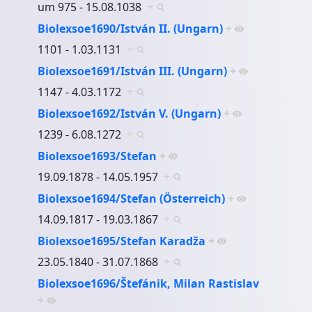
um 975 - 15.08.1038
+
Biolexsoe1690/István II. (Ungarn)
+
1101 - 1.03.1131
+
Biolexsoe1691/István III. (Ungarn)
+
1147 - 4.03.1172
+
Biolexsoe1692/István V. (Ungarn)
+
1239 - 6.08.1272
+
Biolexsoe1693/Stefan
+
19.09.1878 - 14.05.1957
+
Biolexsoe1694/Stefan (Österreich)
+
14.09.1817 - 19.03.1867
+
Biolexsoe1695/Stefan Karadža
+
23.05.1840 - 31.07.1868
+
Biolexsoe1696/Štefánik, Milan Rastislav
+