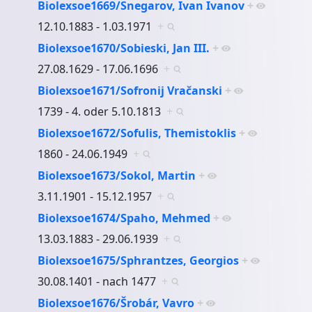
Biolexsoe1669/Snegarov, Ivan Ivanov
+
12.10.1883 - 1.03.1971
+
Biolexsoe1670/Sobieski, Jan III.
+
27.08.1629 - 17.06.1696
+
Biolexsoe1671/Sofronij Vračanski
+
1739 - 4. oder 5.10.1813
+
Biolexsoe1672/Sofulis, Themistoklis
+
1860 - 24.06.1949
+
Biolexsoe1673/Sokol, Martin
+
3.11.1901 - 15.12.1957
+
Biolexsoe1674/Spaho, Mehmed
+
13.03.1883 - 29.06.1939
+
Biolexsoe1675/Sphrantzes, Georgios
+
30.08.1401 - nach 1477
+
Biolexsoe1676/Šrobár, Vavro
+