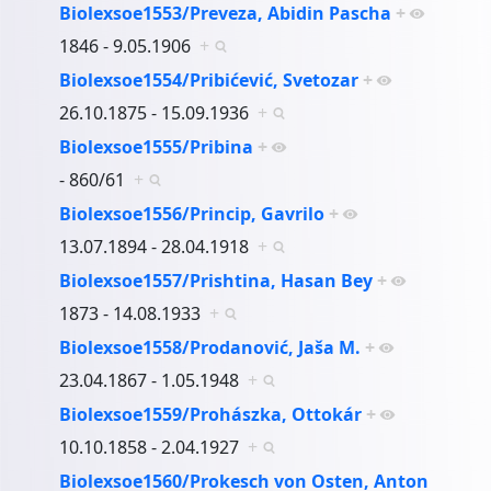
Biolexsoe1553/Preveza, Abidin Pascha
+
1846 - 9.05.1906
+
Biolexsoe1554/Pribićević, Svetozar
+
26.10.1875 - 15.09.1936
+
Biolexsoe1555/Pribina
+
- 860/61
+
Biolexsoe1556/Princip, Gavrilo
+
13.07.1894 - 28.04.1918
+
Biolexsoe1557/Prishtina, Hasan Bey
+
1873 - 14.08.1933
+
Biolexsoe1558/Prodanović, Jaša M.
+
23.04.1867 - 1.05.1948
+
Biolexsoe1559/Prohászka, Ottokár
+
10.10.1858 - 2.04.1927
+
Biolexsoe1560/Prokesch von Osten, Anton