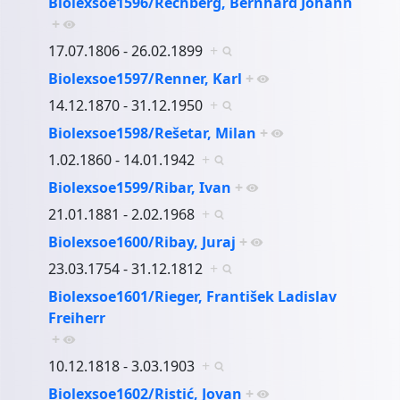
Biolexsoe1596/Rechberg, Bernhard Johann
+
17.07.1806 - 26.02.1899
+
Biolexsoe1597/Renner, Karl
+
14.12.1870 - 31.12.1950
+
Biolexsoe1598/Rešetar, Milan
+
1.02.1860 - 14.01.1942
+
Biolexsoe1599/Ribar, Ivan
+
21.01.1881 - 2.02.1968
+
Biolexsoe1600/Ribay, Juraj
+
23.03.1754 - 31.12.1812
+
Biolexsoe1601/Rieger, František Ladislav
Freiherr
+
10.12.1818 - 3.03.1903
+
Biolexsoe1602/Ristić, Jovan
+