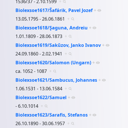
1536/37 - 2.10.1599
+
Biolexsoe1617/Šafárik, Pavel Jozef
+
13.05.1795 - 26.06.1861
+
Biolexsoe1618/Şaguna, Andreiu
+
1.01.1809 - 28.06.1873
+
Biolexsoe1619/Sakŭzov, Janko Ivanov
+
24.09.1860 - 2.02.1941
+
Biolexsoe1620/Salomon (Ungarn)
+
ca. 1052 - 1087
+
Biolexsoe1621/Sambucus, Johannes
+
1.06.1531 - 13.06.1584
+
Biolexsoe1622/Samuel
+
- 6.10.1014
+
Biolexsoe1623/Sarafis, Stefanos
+
26.10.1890 - 30.06.1957
+