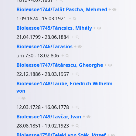
Biolexsoe1744/Talât Pascha, Mehmed
+
1.09.1874 - 15.03.1921
+
Biolexsoe1745/Táncsics, Mihály
+
21.04.1799 - 28.06.1884
+
Biolexsoe1746/Tarasios
+
um 730 - 18.02.806
+
Biolexsoe1747/Tătărescu, Gheorghe
+
22.12.1886 - 28.03.1957
+
Biolexsoe1748/Taube, Friedrich Wilhelm
von
+
12.03.1728 - 16.06.1778
+
Biolexsoe1749/Tavčar, Ivan
+
28.08.1851 - 19.02.1923
+
Biolexsoe1750/Teleki von Szék, József
+