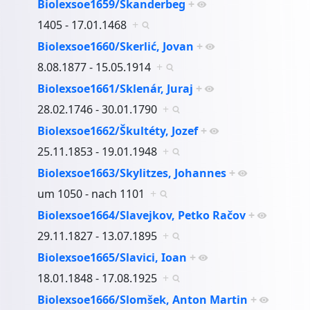
Biolexsoe1659/Skanderbeg
+
1405 - 17.01.1468
+
Biolexsoe1660/Skerlić, Jovan
+
8.08.1877 - 15.05.1914
+
Biolexsoe1661/Sklenár, Juraj
+
28.02.1746 - 30.01.1790
+
Biolexsoe1662/Škultéty, Jozef
+
25.11.1853 - 19.01.1948
+
Biolexsoe1663/Skylitzes, Johannes
+
um 1050 - nach 1101
+
Biolexsoe1664/Slavejkov, Petko Račov
+
29.11.1827 - 13.07.1895
+
Biolexsoe1665/Slavici, Ioan
+
18.01.1848 - 17.08.1925
+
Biolexsoe1666/Slomšek, Anton Martin
+