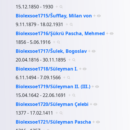
15.12.1850 - 1930
+
Biolexsoe1715/Šufflay, Milan von
+
9.11.1879 - 18.02.1931
+
Biolexsoe1716/Şükrü Pascha, Mehmed
+
1856 - 5.06.1916
+
Biolexsoe1717/Šulek, Bogoslav
+
20.04.1816 - 30.11.1895
+
Biolexsoe1718/Süleyman I.
+
6.11.1494 - 7.09.1566
+
Biolexsoe1719/Süleyman II. (III.)
+
15.04.1642 - 22.06.1691
+
Biolexsoe1720/Süleyman Çelebi
+
1377 - 17.02.1411
+
Biolexsoe1721/Süleyman Pascha
+