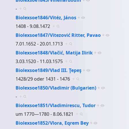
-
+
Biolexsoe1846/Vitéz, János
+
1408 - 9.08.1472
+
Biolexsoe1847/Vitezović Ritter, Pavao
+
7.01.1652 - 20.01.1713
+
Biolexsoe1848/Vlačić, Matija Ilirik
+
3.03.1520 - 11.03.1575
+
Biolexsoe1849/Vlad III. Ţepeş
+
1428/29 oder 1431 - 1476
+
Biolexsoe1850/Vladimir (Bulgarien)
+
-
+
Biolexsoe1851/Vladimirescu, Tudor
+
um 1770—1780 - 8.06.1821
+
Biolexsoe1852/Vlora, Eqrem Bey
+