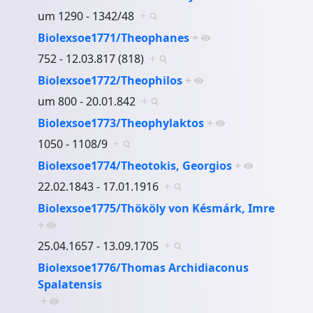
um 1290 - 1342/48
+
Biolexsoe1771/Theophanes
+
752 - 12.03.817 (818)
+
Biolexsoe1772/Theophilos
+
um 800 - 20.01.842
+
Biolexsoe1773/Theophylaktos
+
1050 - 1108/9
+
Biolexsoe1774/Theotokis, Georgios
+
22.02.1843 - 17.01.1916
+
Biolexsoe1775/Thököly von Késmárk, Imre
+
25.04.1657 - 13.09.1705
+
Biolexsoe1776/Thomas Archidiaconus
Spalatensis
+