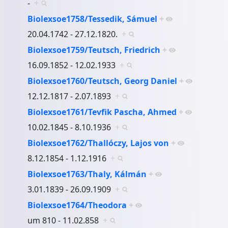
-
+
Biolexsoe1758/Tessedik, Sámuel
+
20.04.1742 - 27.12.1820.
+
Biolexsoe1759/Teutsch, Friedrich
+
16.09.1852 - 12.02.1933
+
Biolexsoe1760/Teutsch, Georg Daniel
+
12.12.1817 - 2.07.1893
+
Biolexsoe1761/Tevfik Pascha, Ahmed
+
10.02.1845 - 8.10.1936
+
Biolexsoe1762/Thallóczy, Lajos von
+
8.12.1854 - 1.12.1916
+
Biolexsoe1763/Thaly, Kálmán
+
3.01.1839 - 26.09.1909
+
Biolexsoe1764/Theodora
+
um 810 - 11.02.858
+