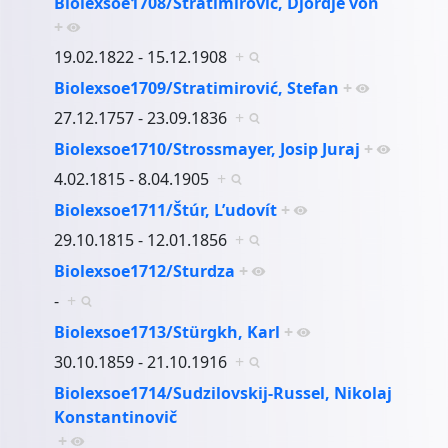
Biolexsoe1708/Stratimirović, Djordje von
+
19.02.1822 - 15.12.1908
+
Biolexsoe1709/Stratimirović, Stefan
+
27.12.1757 - 23.09.1836
+
Biolexsoe1710/Strossmayer, Josip Juraj
+
4.02.1815 - 8.04.1905
+
Biolexsoe1711/Štúr, L’udovít
+
29.10.1815 - 12.01.1856
+
Biolexsoe1712/Sturdza
+
-
+
Biolexsoe1713/Stürgkh, Karl
+
30.10.1859 - 21.10.1916
+
Biolexsoe1714/Sudzilovskij-Russel, Nikolaj
Konstantinovič
+