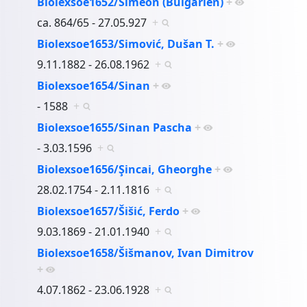
Biolexsoe1652/Simeon (Bulgarien)
+
ca. 864/65 - 27.05.927
+
Biolexsoe1653/Simović, Dušan T.
+
9.11.1882 - 26.08.1962
+
Biolexsoe1654/Sinan
+
- 1588
+
Biolexsoe1655/Sinan Pascha
+
- 3.03.1596
+
Biolexsoe1656/Şincai, Gheorghe
+
28.02.1754 - 2.11.1816
+
Biolexsoe1657/Šišić, Ferdo
+
9.03.1869 - 21.01.1940
+
Biolexsoe1658/Šišmanov, Ivan Dimitrov
+
4.07.1862 - 23.06.1928
+