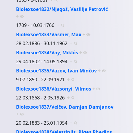
Biolexsoe1832/Njegoš, Vasilije Petrović
+
1709 - 10.03.1766
+
Biolexsoe1833/Vasmer, Max
+
28.02.1886 - 30.11.1962
+
Biolexsoe1834/Vay, Miklós
+
29.04.1802 - 14.05.1894
+
Biolexsoe1835/Vazov, Ivan Minčov
+
9.07.1850 - 22.09.1921
+
Biolexsoe1836/Vázsonyi, Vilmos
+
22.03.1868 - 2.05.1926
+
Biolexsoe1837/Velčev, Damjan Damjanov
+
20.02.1883 - 25.01.1954
+
Biolexsoe1838/Velestinlis, Rigas Pheräos