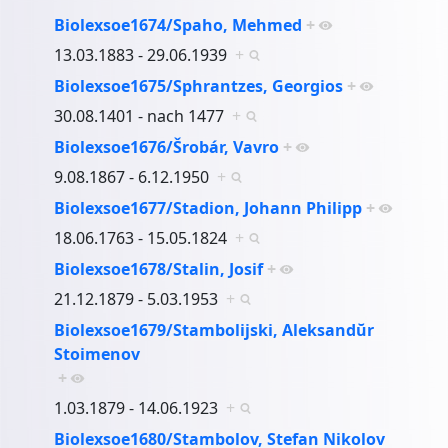
Biolexsoe1674/Spaho, Mehmed
+
13.03.1883 - 29.06.1939
+
Biolexsoe1675/Sphrantzes, Georgios
+
30.08.1401 - nach 1477
+
Biolexsoe1676/Šrobár, Vavro
+
9.08.1867 - 6.12.1950
+
Biolexsoe1677/Stadion, Johann Philipp
+
18.06.1763 - 15.05.1824
+
Biolexsoe1678/Stalin, Josif
+
21.12.1879 - 5.03.1953
+
Biolexsoe1679/Stambolijski, Aleksandŭr
Stoimenov
+
1.03.1879 - 14.06.1923
+
Biolexsoe1680/Stambolov, Stefan Nikolov