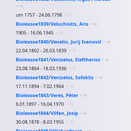
+
um 1757 - 24.06.1798
+
Biolexsoe1839/Veluchiotis, Aris
+
1905 - 16.06.1945
+
Biolexsoe1840/Venelin, Jurij Ivanovič
+
22.04.1802 - 26.03.1839
+
Biolexsoe1841/Venizelos, Eleftherios
+
23.08.1864 - 18.03.1936
+
Biolexsoe1842/Venizelos, Sofoklis
+
17.11.1894 - 7.02.1964
+
Biolexsoe1843/Veres, Péter
+
6.01.1897 - 16.04.1970
+
Biolexsoe1844/Vilfan, Josip
+
30.08.1878 - 8.03.1955
+
Biolexsoe1845/Villehardouin
+