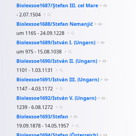
Biolexsoe1687/Ştefan III. cel Mare
+
- 2.07.1504
+
Biolexsoe1688/Stefan Nemanjić
+
um 1165 - 24.09.1228
+
Biolexsoe1689/István I. (Ungarn)
+
um 975 - 15.08.1038
+
Biolexsoe1690/István II. (Ungarn)
+
1101 - 1.03.1131
+
Biolexsoe1691/István III. (Ungarn)
+
1147 - 4.03.1172
+
Biolexsoe1692/István V. (Ungarn)
+
1239 - 6.08.1272
+
Biolexsoe1693/Stefan
+
19.09.1878 - 14.05.1957
+
Biolexsoe1694/Stefan (Österreich)
+