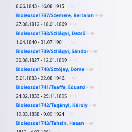
8.06.1843 - 16.08.1915
+
Biolexsoe1737/Szemere, Bertalan
+
27.08.1812 - 18.01.1869
+
Biolexsoe1738/Szilágyi, Dezső
+
1.04.1840 - 31.07.1901
+
Biolexsoe1739/Szilágyi, Sándor
+
30.08.1827 - 12.01.1899
+
Biolexsoe1740/Sztójay, Döme
+
5.01.1883 - 22.08.1946.
+
Biolexsoe1741/Taaffe, Eduard
+
24.02.1833 - 29.11.1895
+
Biolexsoe1742/Tagányi, Károly
+
19.03.1858 - 9.09.1924
+
Biolexsoe1743/Tahsin, Hasan
+
1812 - 4.07.1881
+