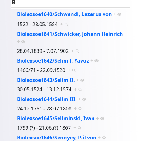
B
Biolexsoe1640/Schwendi, Lazarus von
+
1522 - 28.05.1584
+
Biolexsoe1641/Schwicker, Johann Heinrich
+
28.04.1839 - 7.07.1902
+
Biolexsoe1642/Selim I. Yavuz
+
1466/71 - 22.09.1520
+
Biolexsoe1643/Selim II.
+
30.05.1524 - 13.12.1574
+
Biolexsoe1644/Selim III.
+
24.12.1761 - 28.07.1808
+
Biolexsoe1645/Seliminski, Ivan
+
1799 (?) - 21.06.(?) 1867
+
Biolexsoe1646/Sennyey, Pál von
+