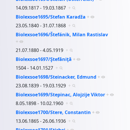
14.09.1817 - 19.03.1867
+
Biolexsoe1695/Stefan Karadža
+
23.05.1840 - 31.07.1868
+
Biolexsoe1696/Štefánik, Milan Rastislav
+
21.07.1880 - 4.05.1919
+
Biolexsoe1697/Ştefăniţă
+
1504 - 14.01.1527
+
Biolexsoe1698/Steinacker, Edmund
+
23.08.1839 - 19.03.1929
+
Biolexsoe1699/Stepinac, Alojzije Viktor
+
8.05.1898 - 10.02.1960
+
Biolexsoe1700/Stere, Constantin
+
13.06.1865 - 26.06.1936
+
Biolexsoe1701/Ştirbei
+