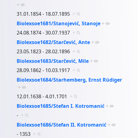
+
31.01.1854 - 18.07.1895
+
Biolexsoe1681/Stanojević, Stanoje
+
24.08.1874 - 30.07.1937
+
Biolexsoe1682/Starčević, Ante
+
23.05.1823 - 28.02.1896
+
Biolexsoe1683/Starčević, Mile
+
28.09.1862 - 10.03.1917
+
Biolexsoe1684/Starhemberg, Ernst Rüdiger
+
12.01.1638 - 4.01.1701
+
Biolexsoe1685/Stefan I. Kotromanić
+
-
+
Biolexsoe1686/Stefan II. Kotromanić
+
- 1353
+