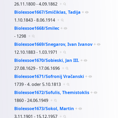
26.11.1800 - 4.09.1862
+
Biolexsoe1667/Smičiklas, Tadija
+
1.10.1843 - 8.06.1914
+
Biolexsoe1668/Smilec
+
- 1298
+
Biolexsoe1669/Snegarov, Ivan Ivanov
+
12.10.1883 - 1.03.1971
+
Biolexsoe1670/Sobieski, Jan III.
+
27.08.1629 - 17.06.1696
+
Biolexsoe1671/Sofronij Vračanski
+
1739 - 4. oder 5.10.1813
+
Biolexsoe1672/Sofulis, Themistoklis
+
1860 - 24.06.1949
+
Biolexsoe1673/Sokol, Martin
+
3.11.1901 - 15.12.1957
+