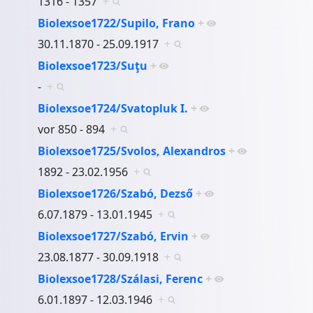
1316 - 1357
+
Biolexsoe1722/Supilo, Frano
+
30.11.1870 - 25.09.1917
+
Biolexsoe1723/Suţu
+
-
+
Biolexsoe1724/Svatopluk I.
+
vor 850 - 894
+
Biolexsoe1725/Svolos, Alexandros
+
1892 - 23.02.1956
+
Biolexsoe1726/Szabó, Dezső
+
6.07.1879 - 13.01.1945
+
Biolexsoe1727/Szabó, Ervin
+
23.08.1877 - 30.09.1918
+
Biolexsoe1728/Szálasi, Ferenc
+
6.01.1897 - 12.03.1946
+