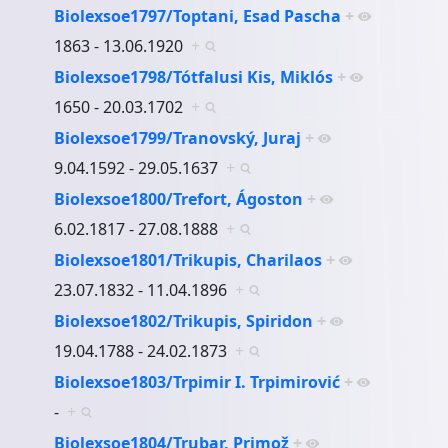
Biolexsoe1797/Toptani, Esad Pascha
+
1863 - 13.06.1920
+
Biolexsoe1798/Tótfalusi Kis, Miklós
+
1650 - 20.03.1702
+
Biolexsoe1799/Tranovský, Juraj
+
9.04.1592 - 29.05.1637
+
Biolexsoe1800/Trefort, Ágoston
+
6.02.1817 - 27.08.1888
+
Biolexsoe1801/Trikupis, Charilaos
+
23.07.1832 - 11.04.1896
+
Biolexsoe1802/Trikupis, Spiridon
+
19.04.1788 - 24.02.1873
+
Biolexsoe1803/Trpimir I. Trpimirović
+
-
+
Biolexsoe1804/Trubar, Primož
+