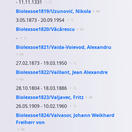
- 11.11.1331
+
Biolexsoe1819/Uzunović, Nikola
+
3.05.1873 - 20.09.1954
+
Biolexsoe1820/Văcărescu
+
-
+
Biolexsoe1821/Vaida-Voievod, Alexandru
+
27.02.1873 - 19.03.1950
+
Biolexsoe1822/Vaillant, Jean Alexandre
+
28.10.1804 - 18.03.1886
+
Biolexsoe1823/Valjavec, Fritz
+
26.05.1909 - 10.02.1960
+
Biolexsoe1824/Valvasor, Johann Weikhard
Freiherr von
+