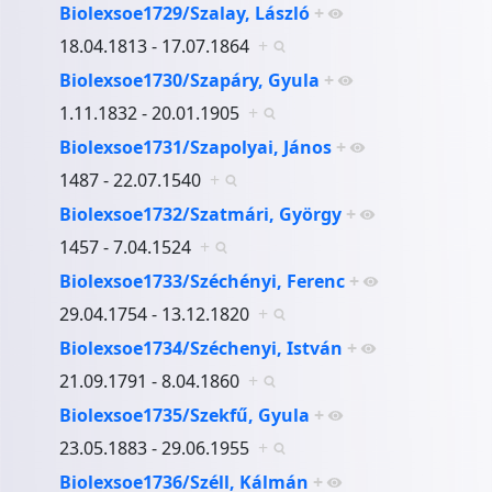
Biolexsoe1729/Szalay, László
+
18.04.1813 - 17.07.1864
+
Biolexsoe1730/Szapáry, Gyula
+
1.11.1832 - 20.01.1905
+
Biolexsoe1731/Szapolyai, János
+
1487 - 22.07.1540
+
Biolexsoe1732/Szatmári, György
+
1457 - 7.04.1524
+
Biolexsoe1733/Széchényi, Ferenc
+
29.04.1754 - 13.12.1820
+
Biolexsoe1734/Széchenyi, István
+
21.09.1791 - 8.04.1860
+
Biolexsoe1735/Szekfű, Gyula
+
23.05.1883 - 29.06.1955
+
Biolexsoe1736/Széll, Kálmán
+