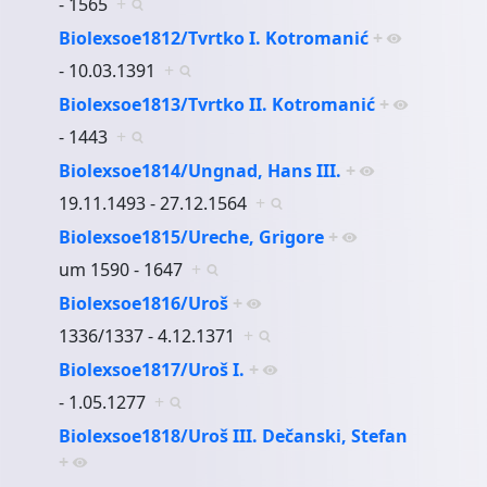
- 1565
+
Biolexsoe1812/Tvrtko I. Kotromanić
+
- 10.03.1391
+
Biolexsoe1813/Tvrtko II. Kotromanić
+
- 1443
+
Biolexsoe1814/Ungnad, Hans III.
+
19.11.1493 - 27.12.1564
+
Biolexsoe1815/Ureche, Grigore
+
um 1590 - 1647
+
Biolexsoe1816/Uroš
+
1336/1337 - 4.12.1371
+
Biolexsoe1817/Uroš I.
+
- 1.05.1277
+
Biolexsoe1818/Uroš III. Dečanski, Stefan
+