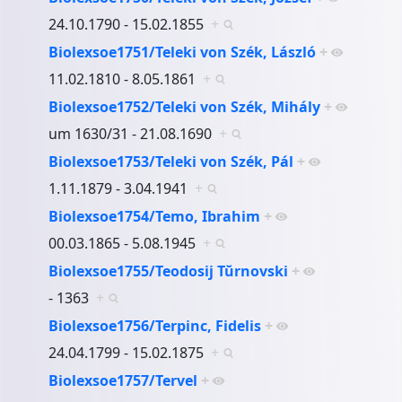
24.10.1790 - 15.02.1855
+
Biolexsoe1751/Teleki von Szék, László
+
11.02.1810 - 8.05.1861
+
Biolexsoe1752/Teleki von Szék, Mihály
+
um 1630/31 - 21.08.1690
+
Biolexsoe1753/Teleki von Szék, Pál
+
1.11.1879 - 3.04.1941
+
Biolexsoe1754/Temo, Ibrahim
+
00.03.1865 - 5.08.1945
+
Biolexsoe1755/Teodosij Tŭrnovski
+
- 1363
+
Biolexsoe1756/Terpinc, Fidelis
+
24.04.1799 - 15.02.1875
+
Biolexsoe1757/Tervel
+