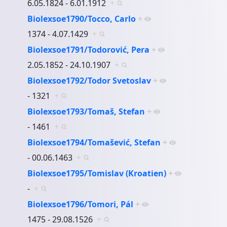
6.05.1824 - 6.01.1912
+
Biolexsoe1790/Tocco, Carlo
+
1374 - 4.07.1429
+
Biolexsoe1791/Todorović, Pera
+
2.05.1852 - 24.10.1907
+
Biolexsoe1792/Todor Svetoslav
+
- 1321
+
Biolexsoe1793/Tomaš, Stefan
+
- 1461
+
Biolexsoe1794/Tomašević, Stefan
+
- 00.06.1463
+
Biolexsoe1795/Tomislav (Kroatien)
+
-
+
Biolexsoe1796/Tomori, Pál
+
1475 - 29.08.1526
+