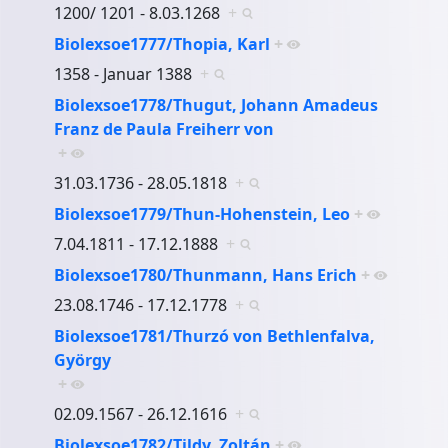
1200/ 1201 - 8.03.1268
+
Biolexsoe1777/Thopia, Karl
+
1358 - Januar 1388
+
Biolexsoe1778/Thugut, Johann Amadeus
Franz de Paula Freiherr von
+
31.03.1736 - 28.05.1818
+
Biolexsoe1779/Thun-Hohenstein, Leo
+
7.04.1811 - 17.12.1888
+
Biolexsoe1780/Thunmann, Hans Erich
+
23.08.1746 - 17.12.1778
+
Biolexsoe1781/Thurzó von Bethlenfalva,
György
+
02.09.1567 - 26.12.1616
+
Biolexsoe1782/Tildy, Zoltán
+