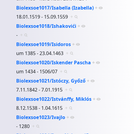
Biolexsoe1017/Isabella (Izabella)
+
18.01.1519 - 15.09.1559
+
Biolexsoe1018/Ishakovići
+
-
+
Biolexsoe1019/Isidoros
+
um 1385 - 23.04.1463
+
Biolexsoe1020/Iskender Pascha
+
um 1434 - 1506/07
+
Biolexsoe1021/Istóczy, Győző
+
7.11.1842 - 7.01.1915
+
Biolexsoe1022/Istvánffy, Miklós
+
8.12.1538 - 1.04.1615
+
Biolexsoe1023/Ivajlo
+
- 1280
+