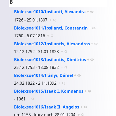
B
Biolexsoe1010/Ipsilanti, Alexandra
+
1726 - 25.01.1807
+
Biolexsoe1011/Ipsilanti, Constantin
+
1760 - 6.07.1816
+
Biolexsoe1012/Ipsilantis, Alexandros
+
12.12.1792 - 31.01.1828
+
Biolexsoe1013/Ipsilantis, Dimitrios
+
25.12.1793 - 18.08.1832
+
Biolexsoe1014/Irányi, Dániel
+
24.02.1822 - 2.11.1892
+
Biolexsoe1015/Isaak I. Komnenos
+
- 1061
+
Biolexsoe1016/Isaak II. Angelos
+
um 1155 - kurz nach 28.01.1204
+