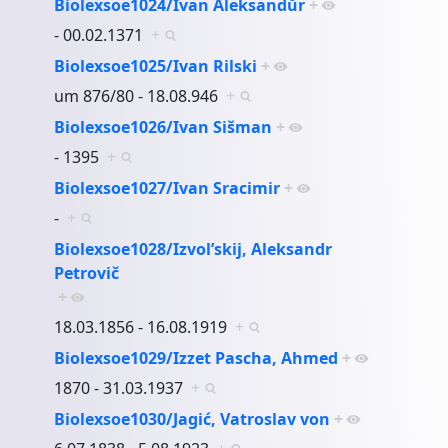
Biolexsoe1024/Ivan Aleksandŭr
+
- 00.02.1371
+
Biolexsoe1025/Ivan Rilski
+
um 876/80 - 18.08.946
+
Biolexsoe1026/Ivan Sišman
+
- 1395
+
Biolexsoe1027/Ivan Sracimir
+
-
+
Biolexsoe1028/Izvol’skij, Aleksandr
Petrovič
+
18.03.1856 - 16.08.1919
+
Biolexsoe1029/Izzet Pascha, Ahmed
+
1870 - 31.03.1937
+
Biolexsoe1030/Jagić, Vatroslav von
+