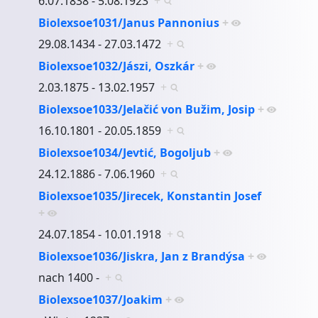
6.07.1838 - 5.08.1923
+
Biolexsoe1031/Janus Pannonius
+
29.08.1434 - 27.03.1472
+
Biolexsoe1032/Jászi, Oszkár
+
2.03.1875 - 13.02.1957
+
Biolexsoe1033/Jelačić von Bužim, Josip
+
16.10.1801 - 20.05.1859
+
Biolexsoe1034/Jevtić, Bogoljub
+
24.12.1886 - 7.06.1960
+
Biolexsoe1035/Jirecek, Konstantin Josef
+
24.07.1854 - 10.01.1918
+
Biolexsoe1036/Jiskra, Jan z Brandýsa
+
nach 1400 -
+
Biolexsoe1037/Joakim
+