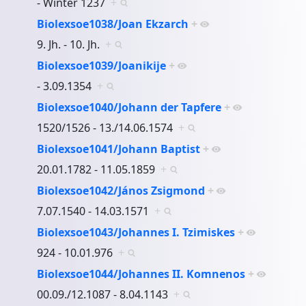
- Winter 1237
+
Biolexsoe1038/Joan Ekzarch
+
9. Jh. - 10. Jh.
+
Biolexsoe1039/Joanikije
+
- 3.09.1354
+
Biolexsoe1040/Johann der Tapfere
+
1520/1526 - 13./14.06.1574
+
Biolexsoe1041/Johann Baptist
+
20.01.1782 - 11.05.1859
+
Biolexsoe1042/János Zsigmond
+
7.07.1540 - 14.03.1571
+
Biolexsoe1043/Johannes I. Tzimiskes
+
924 - 10.01.976
+
Biolexsoe1044/Johannes II. Komnenos
+
00.09./12.1087 - 8.04.1143
+