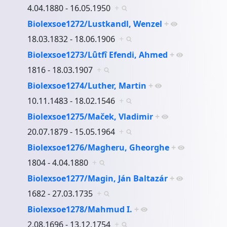
4.04.1880 - 16.05.1950
+
Biolexsoe1272/Lustkandl, Wenzel
+
18.03.1832 - 18.06.1906
+
Biolexsoe1273/Lȗtfî Efendi, Ahmed
+
1816 - 18.03.1907
+
Biolexsoe1274/Luther, Martin
+
10.11.1483 - 18.02.1546
+
Biolexsoe1275/Maček, Vladimir
+
20.07.1879 - 15.05.1964
+
Biolexsoe1276/Magheru, Gheorghe
+
1804 - 4.04.1880
+
Biolexsoe1277/Magin, Ján Baltazár
+
1682 - 27.03.1735
+
Biolexsoe1278/Mahmud I.
+
2.08.1696 - 13.12.1754
+