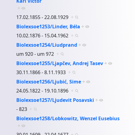
Karl Victor
+
17.02.1855 - 22.08.1929
+
Biolexsoe1253/Linder, Béla
+
10.02.1876 - 15.04.1962
+
Biolexsoe1254/Liudprand
+
um 920 - um 972
+
Biolexsoe1255/Ljapčev, Andrej Tasev
+
30.11.1866 - 8.11.1933
+
Biolexsoe1256/Ljubić, Sime
+
24.05.1822 - 19.10.1896
+
Biolexsoe1257/Ljudevit Posavski
+
- 823
+
Biolexsoe1258/Lobkowitz, Wenzel Eusebius
+
30.01.1609 - 22.04.1677
+