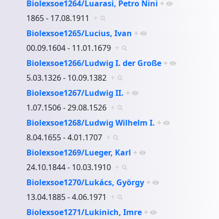
Biolexsoe1264/Luarasi, Petro Nini
+
1865 - 17.08.1911
+
Biolexsoe1265/Lucius, Ivan
+
00.09.1604 - 11.01.1679
+
Biolexsoe1266/Ludwig I. der Große
+
5.03.1326 - 10.09.1382
+
Biolexsoe1267/Ludwig II.
+
1.07.1506 - 29.08.1526
+
Biolexsoe1268/Ludwig Wilhelm I.
+
8.04.1655 - 4.01.1707
+
Biolexsoe1269/Lueger, Karl
+
24.10.1844 - 10.03.1910
+
Biolexsoe1270/Lukács, György
+
13.04.1885 - 4.06.1971
+
Biolexsoe1271/Lukinich, Imre
+