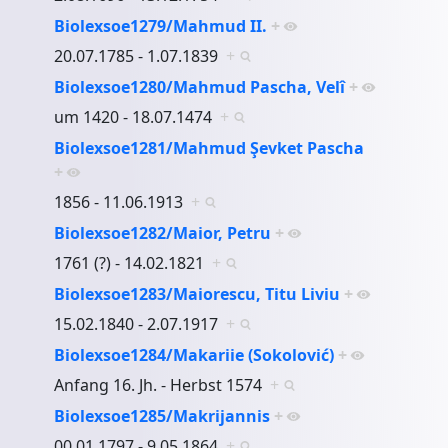
Biolexsoe1279/Mahmud II.
+
20.07.1785 - 1.07.1839
+
Biolexsoe1280/Mahmud Pascha, Velî
+
um 1420 - 18.07.1474
+
Biolexsoe1281/Mahmud Şevket Pascha
+
1856 - 11.06.1913
+
Biolexsoe1282/Maior, Petru
+
1761 (?) - 14.02.1821
+
Biolexsoe1283/Maiorescu, Titu Liviu
+
15.02.1840 - 2.07.1917
+
Biolexsoe1284/Makariie (Sokolović)
+
Anfang 16. Jh. - Herbst 1574
+
Biolexsoe1285/Makrijannis
+
00.01.1797 - 9.05.1864
+