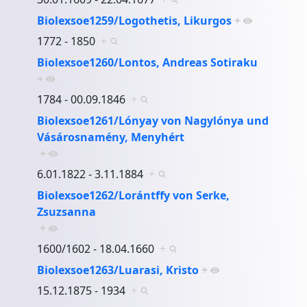
Biolexsoe1259/Logothetis, Likurgos
+
1772 - 1850
+
Biolexsoe1260/Lontos, Andreas Sotiraku
+
1784 - 00.09.1846
+
Biolexsoe1261/Lónyay von Nagylónya und
Vásárosnamény, Menyhért
+
6.01.1822 - 3.11.1884
+
Biolexsoe1262/Lorántffy von Serke,
Zsuzsanna
+
1600/1602 - 18.04.1660
+
Biolexsoe1263/Luarasi, Kristo
+
15.12.1875 - 1934
+