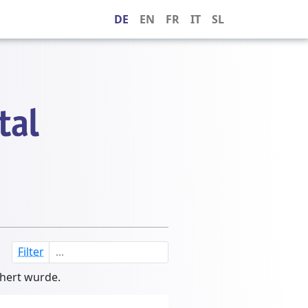
DE
EN
FR
IT
SL
Filter
chert wurde.