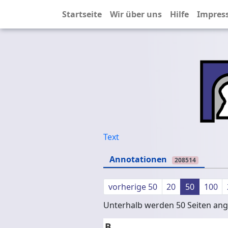
Startseite
Wir über uns
Hilfe
Impres
Text
Annotationen
208514
vorherige 50
20
50
100
Unterhalb werden 50 Seiten ange
B