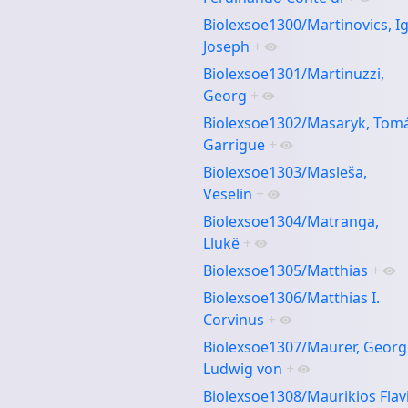
Biolexsoe1300/Martinovics, I
Joseph
+
Biolexsoe1301/Martinuzzi,
Georg
+
Biolexsoe1302/Masaryk, Tom
Garrigue
+
Biolexsoe1303/Masleša,
Veselin
+
Biolexsoe1304/Matranga,
Llukë
+
Biolexsoe1305/Matthias
+
Biolexsoe1306/Matthias I.
Corvinus
+
Biolexsoe1307/Maurer, Georg
Ludwig von
+
Biolexsoe1308/Maurikios Flav