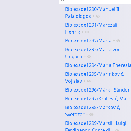
Biolexsoe1290/Manuel II.
Palaiologos
+
Biolexsoe1291/Marczali,
Henrik
+
Biolexsoe1292/Maria
+
Biolexsoe1293/Maria von
Ungarn
+
Biolexsoe1294/Maria Theresi
Biolexsoe1295/Marinković,
Vojislav
+
Biolexsoe1296/Márki, Sándor
Biolexsoe1297/Kraljević, Mar
Biolexsoe1298/Marković,
Svetozar
+
Biolexsoe1299/Marsili, Luigi
Ferdinando Conte di
+