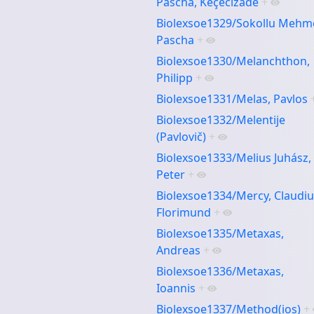
Pascha, Keçecizade
+
Biolexsoe1329/Sokollu Mehm
Pascha
+
Biolexsoe1330/Melanchthon,
Philipp
+
Biolexsoe1331/Melas, Pavlos
Biolexsoe1332/Melentije
(Pavlovič)
+
Biolexsoe1333/Melius Juhász,
Peter
+
Biolexsoe1334/Mercy, Claudiu
Florimund
+
Biolexsoe1335/Metaxas,
Andreas
+
Biolexsoe1336/Metaxas,
Ioannis
+
Biolexsoe1337/Method(ios)
+