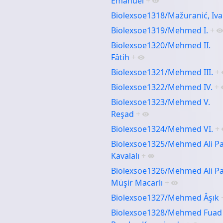
Emanuel
+
Biolexsoe1318/Mažuranić, Iv
Biolexsoe1319/Mehmed I.
+
Biolexsoe1320/Mehmed II.
Fâtih
+
Biolexsoe1321/Mehmed III.
+
Biolexsoe1322/Mehmed IV.
+
Biolexsoe1323/Mehmed V.
Reşad
+
Biolexsoe1324/Mehmed VI.
+
Biolexsoe1325/Mehmed Ali Pa
Kavalalı
+
Biolexsoe1326/Mehmed Ali Pa
Müşir Macarlı
+
Biolexsoe1327/Mehmed Âşık
Biolexsoe1328/Mehmed Fuad