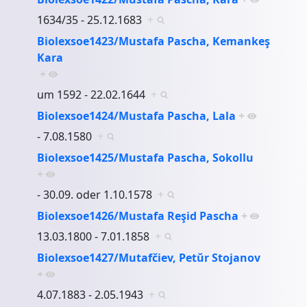
1634/35 - 25.12.1683
+
Biolexsoe1423/Mustafa Pascha, Kemankeş
Kara
+
um 1592 - 22.02.1644
+
Biolexsoe1424/Mustafa Pascha, Lala
+
- 7.08.1580
+
Biolexsoe1425/Mustafa Pascha, Sokollu
+
- 30.09. oder 1.10.1578
+
Biolexsoe1426/Mustafa Reşid Pascha
+
13.03.1800 - 7.01.1858
+
Biolexsoe1427/Mutafčiev, Petŭr Stojanov
+
4.07.1883 - 2.05.1943
+