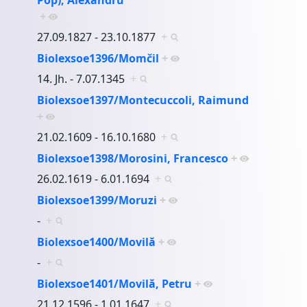
+
27.09.1827 - 23.10.1877
+
Biolexsoe1396/Momčil
+
14. Jh. - 7.07.1345
+
Biolexsoe1397/Montecuccoli, Raimund
+
21.02.1609 - 16.10.1680
+
Biolexsoe1398/Morosini, Francesco
+
26.02.1619 - 6.01.1694
+
Biolexsoe1399/Moruzi
+
-
+
Biolexsoe1400/Movilă
+
-
+
Biolexsoe1401/Movilă, Petru
+
21.12.1596 - 1.01.1647
+