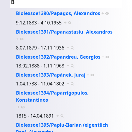
B
Biolexsoe1390/Papagos, Alexandros
+
9.12.1883 - 4.10.1955
+
Biolexsoe1391/Papanastasiu, Alexandros
+
8.07.1879 - 17.11.1936
+
Biolexsoe1392/Papandreu, Georgios
+
13.02.1888 - 1.11.1968
+
Biolexsoe1393/Papánek, Juraj
+
1.04.1738 - 11.04.1802
+
Biolexsoe1394/Paparrigopulos,
Konstantinos
+
1815 - 14.04.1891
+
Biolexsoe1395/Papiu-Ilarian (eigentlich
Pop), Alexandru