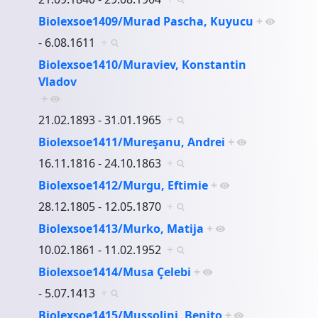
Biolexsoe1409/Murad Pascha, Kuyucu
+
- 6.08.1611
+
Biolexsoe1410/Muraviev, Konstantin
Vladov
+
21.02.1893 - 31.01.1965
+
Biolexsoe1411/Mureşanu, Andrei
+
16.11.1816 - 24.10.1863
+
Biolexsoe1412/Murgu, Eftimie
+
28.12.1805 - 12.05.1870
+
Biolexsoe1413/Murko, Matija
+
10.02.1861 - 11.02.1952
+
Biolexsoe1414/Musa Çelebi
+
- 5.07.1413
+
Biolexsoe1415/Mussolini, Benito
+