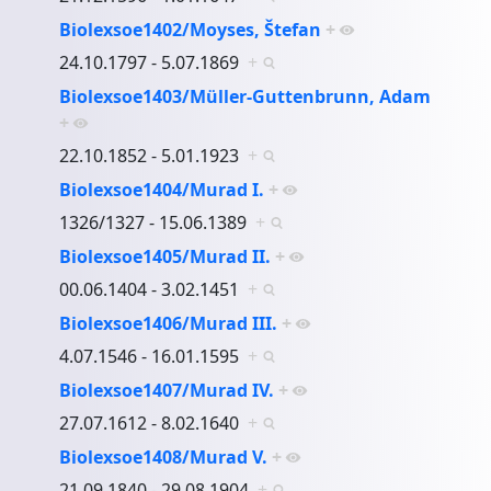
Biolexsoe1402/Moyses, Štefan
+
24.10.1797 - 5.07.1869
+
Biolexsoe1403/Müller-Guttenbrunn, Adam
+
22.10.1852 - 5.01.1923
+
Biolexsoe1404/Murad I.
+
1326/1327 - 15.06.1389
+
Biolexsoe1405/Murad II.
+
00.06.1404 - 3.02.1451
+
Biolexsoe1406/Murad III.
+
4.07.1546 - 16.01.1595
+
Biolexsoe1407/Murad IV.
+
27.07.1612 - 8.02.1640
+
Biolexsoe1408/Murad V.
+
21.09.1840 - 29.08.1904
+