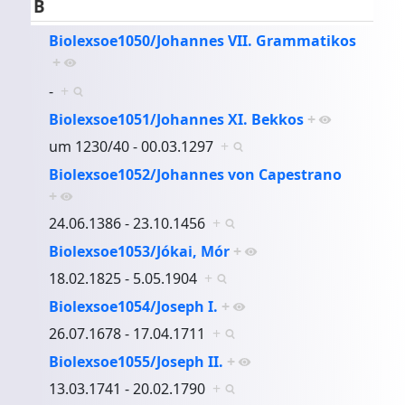
B
Biolexsoe1050/Johannes VII. Grammatikos
+
-
+
Biolexsoe1051/Johannes XI. Bekkos
+
um 1230/40 - 00.03.1297
+
Biolexsoe1052/Johannes von Capestrano
+
24.06.1386 - 23.10.1456
+
Biolexsoe1053/Jókai, Mór
+
18.02.1825 - 5.05.1904
+
Biolexsoe1054/Joseph I.
+
26.07.1678 - 17.04.1711
+
Biolexsoe1055/Joseph II.
+
13.03.1741 - 20.02.1790
+