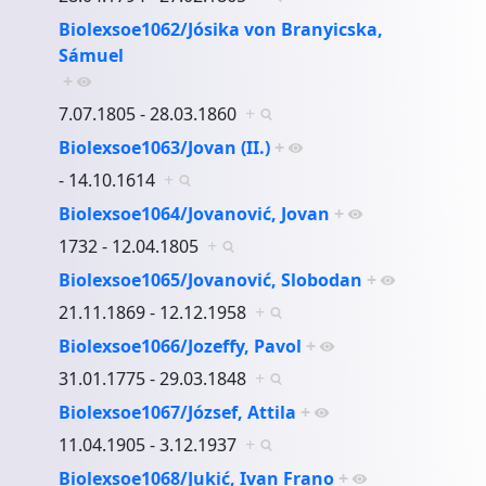
Biolexsoe1062/Jósika von Branyicska,
Sámuel
+
7.07.1805 - 28.03.1860
+
Biolexsoe1063/Jovan (II.)
+
- 14.10.1614
+
Biolexsoe1064/Jovanović, Jovan
+
1732 - 12.04.1805
+
Biolexsoe1065/Jovanović, Slobodan
+
21.11.1869 - 12.12.1958
+
Biolexsoe1066/Jozeffy, Pavol
+
31.01.1775 - 29.03.1848
+
Biolexsoe1067/József, Attila
+
11.04.1905 - 3.12.1937
+
Biolexsoe1068/Jukić, Ivan Frano
+