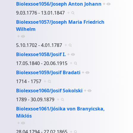
Biolexsoe1056/Joseph Anton Johann
+
9.03.1776 - 13.01.1847
+
Biolexsoe1057/Joseph Maria Friedrich
Wilhelm
+
5.10.1702 - 4.01.1787
+
Biolexsoe1058/Josif I.
+
17.05.1840 - 20.06.1915
+
Biolexsoe1059/Josif Bradati
+
1714 - 1757
+
Biolexsoe1060/Josif Sokolski
+
1789 - 30.09.1879
+
Biolexsoe1061/Jósika von Branyicska,
Miklós
+
28.04.1794 - 27.02.1865
+