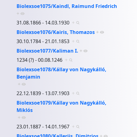
Biolexsoe1075/Kaindl, Raimund Friedrich
+
31.08.1866 - 14.03.1930
+
Biolexsoe1076/Kairis, Thomazos
+
30.10.1784 - 21.01.1853
+
Biolexsoe1077/Kaliman I.
+
1234 (?) - 00.08.1246
+
Biolexsoe1078/Kállay von Nagykálló,
Benjamin
+
22.12.1839 - 13.07.1903
+
Biolexsoe1079/Kállay von Nagykálló,
Miklós
+
23.01.1887 - 14.01.1967
+
Biolexsoe1080/Kallerjis, Dimitrios
+