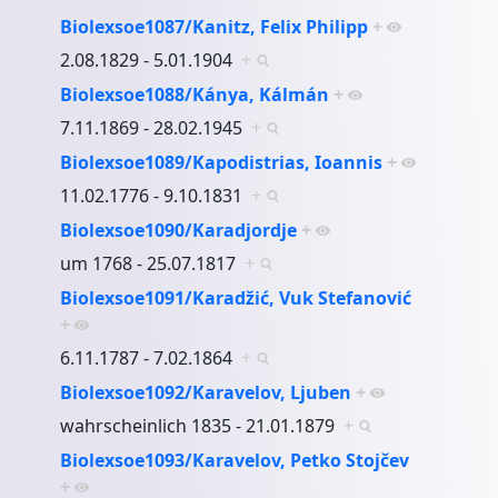
Biolexsoe1087/Kanitz, Felix Philipp
+
2.08.1829 - 5.01.1904
+
Biolexsoe1088/Kánya, Kálmán
+
7.11.1869 - 28.02.1945
+
Biolexsoe1089/Kapodistrias, Ioannis
+
11.02.1776 - 9.10.1831
+
Biolexsoe1090/Karadjordje
+
um 1768 - 25.07.1817
+
Biolexsoe1091/Karadžić, Vuk Stefanović
+
6.11.1787 - 7.02.1864
+
Biolexsoe1092/Karavelov, Ljuben
+
wahrscheinlich 1835 - 21.01.1879
+
Biolexsoe1093/Karavelov, Petko Stojčev
+