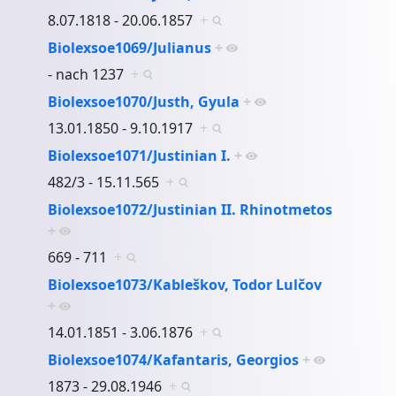
8.07.1818 - 20.06.1857
+
Biolexsoe1069/Julianus
+
- nach 1237
+
Biolexsoe1070/Justh, Gyula
+
13.01.1850 - 9.10.1917
+
Biolexsoe1071/Justinian I.
+
482/3 - 15.11.565
+
Biolexsoe1072/Justinian II. Rhinotmetos
+
669 - 711
+
Biolexsoe1073/Kableškov, Todor Lulčov
+
14.01.1851 - 3.06.1876
+
Biolexsoe1074/Kafantaris, Georgios
+
1873 - 29.08.1946
+