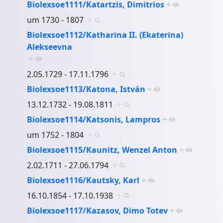
Biolexsoe1111/Katartzis, Dimitrios
+
um 1730 - 1807
+
Biolexsoe1112/Katharina II. (Ekaterina)
Alekseevna
+
2.05.1729 - 17.11.1796
+
Biolexsoe1113/Katona, István
+
13.12.1732 - 19.08.1811
+
Biolexsoe1114/Katsonis, Lampros
+
um 1752 - 1804
+
Biolexsoe1115/Kaunitz, Wenzel Anton
+
2.02.1711 - 27.06.1794
+
Biolexsoe1116/Kautsky, Karl
+
16.10.1854 - 17.10.1938
+
Biolexsoe1117/Kazasov, Dimo Totev
+