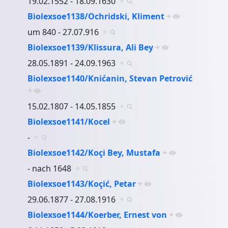
19.02.1552 - 18.09.1630
+
Biolexsoe1138/Ochridski, Kliment
+
um 840 - 27.07.916
+
Biolexsoe1139/Klissura, Ali Bey
+
28.05.1891 - 24.09.1963
+
Biolexsoe1140/Knićanin, Stevan Petrović
+
15.02.1807 - 14.05.1855
+
Biolexsoe1141/Kocel
+
-
+
Biolexsoe1142/Koçi Bey, Mustafa
+
- nach 1648
+
Biolexsoe1143/Koçić, Petar
+
29.06.1877 - 27.08.1916
+
Biolexsoe1144/Koerber, Ernest von
+