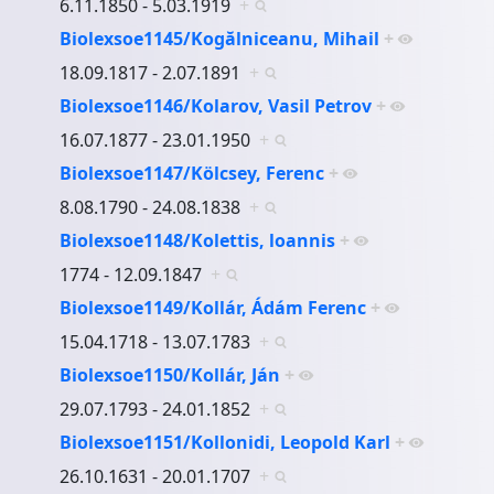
6.11.1850 - 5.03.1919
+
Biolexsoe1145/Kogălniceanu, Mihail
+
18.09.1817 - 2.07.1891
+
Biolexsoe1146/Kolarov, Vasil Petrov
+
16.07.1877 - 23.01.1950
+
Biolexsoe1147/Kölcsey, Ferenc
+
8.08.1790 - 24.08.1838
+
Biolexsoe1148/Kolettis, loannis
+
1774 - 12.09.1847
+
Biolexsoe1149/Kollár, Ádám Ferenc
+
15.04.1718 - 13.07.1783
+
Biolexsoe1150/Kollár, Ján
+
29.07.1793 - 24.01.1852
+
Biolexsoe1151/Kollonidi, Leopold Karl
+
26.10.1631 - 20.01.1707
+