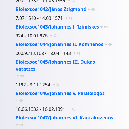
20.01.1782 - 11.05.1859
+
Biolexsoe1042/János Zsigmond
+
7.07.1540 - 14.03.1571
+
Biolexsoe1043/Johannes I. Tzimiskes
+
924 - 10.01.976
+
Biolexsoe1044/Johannes II. Komnenos
+
00.09./12.1087 - 8.04.1143
+
Biolexsoe1045/Johannes III. Dukas
Vatatzes
+
1192 - 3.11.1254
+
Biolexsoe1046/Johannes V. Palaiologos
+
18.06.1332 - 16.02.1391
+
Biolexsoe1047/Johannes VI. Kantakuzenos
+