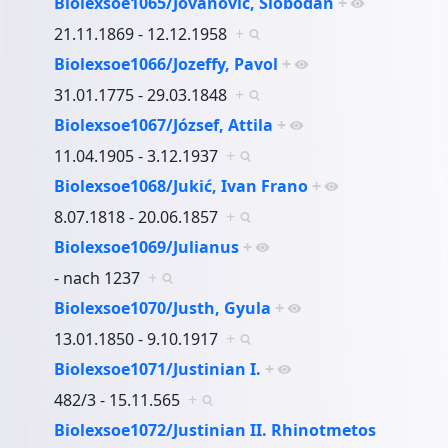
Biolexsoe1065/Jovanović, Slobodan
+
21.11.1869 - 12.12.1958
+
Biolexsoe1066/Jozeffy, Pavol
+
31.01.1775 - 29.03.1848
+
Biolexsoe1067/József, Attila
+
11.04.1905 - 3.12.1937
+
Biolexsoe1068/Jukić, Ivan Frano
+
8.07.1818 - 20.06.1857
+
Biolexsoe1069/Julianus
+
- nach 1237
+
Biolexsoe1070/Justh, Gyula
+
13.01.1850 - 9.10.1917
+
Biolexsoe1071/Justinian I.
+
482/3 - 15.11.565
+
Biolexsoe1072/Justinian II. Rhinotmetos