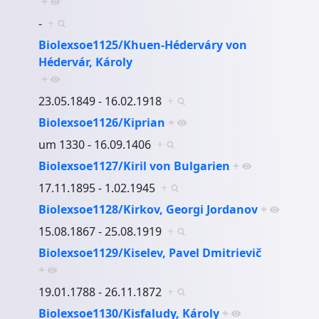
+
-
+
Biolexsoe1125/Khuen-Héderváry von
Hédervár, Károly
+
23.05.1849 - 16.02.1918
+
Biolexsoe1126/Kiprian
+
um 1330 - 16.09.1406
+
Biolexsoe1127/Kiril von Bulgarien
+
17.11.1895 - 1.02.1945
+
Biolexsoe1128/Kirkov, Georgi Jordanov
+
15.08.1867 - 25.08.1919
+
Biolexsoe1129/Kiselev, Pavel Dmitrievič
+
19.01.1788 - 26.11.1872
+
Biolexsoe1130/Kisfaludy, Károly
+