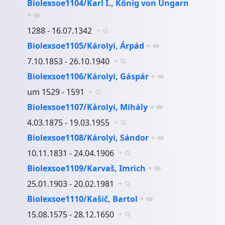
Biolexsoe1104/Karl I., König von Ungarn
+
1288 - 16.07.1342
+
Biolexsoe1105/Károlyi, Árpád
+
7.10.1853 - 26.10.1940
+
Biolexsoe1106/Károlyi, Gáspár
+
um 1529 - 1591
+
Biolexsoe1107/Károlyi, Mihály
+
4.03.1875 - 19.03.1955
+
Biolexsoe1108/Károlyi, Sándor
+
10.11.1831 - 24.04.1906
+
Biolexsoe1109/Karvaš, Imrich
+
25.01.1903 - 20.02.1981
+
Biolexsoe1110/Kašič, Bartol
+
15.08.1575 - 28.12.1650
+