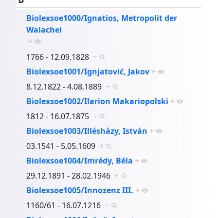
Biolexsoe1000/Ignatios, Metropolit der
Walachei
+
1766 - 12.09.1828
+
Biolexsoe1001/Ignjatović, Jakov
+
8.12.1822 - 4.08.1889
+
Biolexsoe1002/Ilarion Makariopolski
+
1812 - 16.07.1875
+
Biolexsoe1003/Illésházy, István
+
03.1541 - 5.05.1609
+
Biolexsoe1004/Imrédy, Béla
+
29.12.1891 - 28.02.1946
+
Biolexsoe1005/Innozenz III.
+
1160/61 - 16.07.1216
+