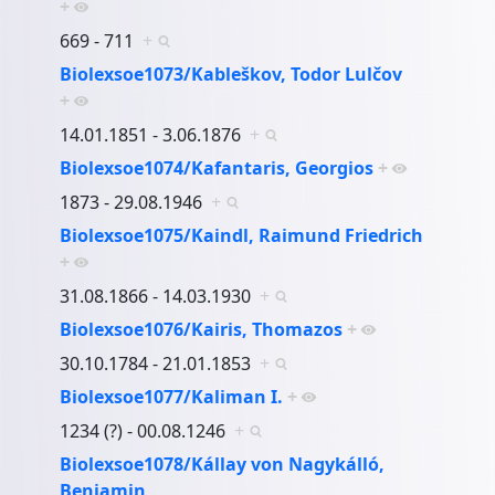
+
669 - 711
+
Biolexsoe1073/Kableškov, Todor Lulčov
+
14.01.1851 - 3.06.1876
+
Biolexsoe1074/Kafantaris, Georgios
+
1873 - 29.08.1946
+
Biolexsoe1075/Kaindl, Raimund Friedrich
+
31.08.1866 - 14.03.1930
+
Biolexsoe1076/Kairis, Thomazos
+
30.10.1784 - 21.01.1853
+
Biolexsoe1077/Kaliman I.
+
1234 (?) - 00.08.1246
+
Biolexsoe1078/Kállay von Nagykálló,
Benjamin