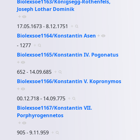
Biolexsoe1163/Königsegg-Rothenfels,
Joseph Lothar Dominik
+
17.05.1673 - 8.12.1751
+
Biolexsoe1164/Konstantin Asen
+
- 1277
+
Biolexsoe1165/Konstantin IV. Pogonatus
+
652 - 14.09.685
+
Biolexsoe1166/Konstantin V. Kopronymos
+
00.12.718 - 14.09.775
+
Biolexsoe1167/Konstantin VII.
Porphyrogennetos
+
905 - 9.11.959
+