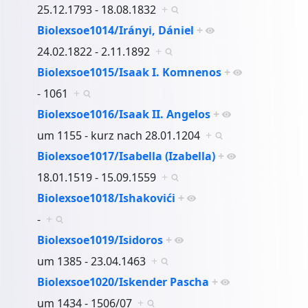
25.12.1793 - 18.08.1832
+
Biolexsoe1014/Irányi, Dániel
+
24.02.1822 - 2.11.1892
+
Biolexsoe1015/Isaak I. Komnenos
+
- 1061
+
Biolexsoe1016/Isaak II. Angelos
+
um 1155 - kurz nach 28.01.1204
+
Biolexsoe1017/Isabella (Izabella)
+
18.01.1519 - 15.09.1559
+
Biolexsoe1018/Ishakovići
+
-
+
Biolexsoe1019/Isidoros
+
um 1385 - 23.04.1463
+
Biolexsoe1020/Iskender Pascha
+
um 1434 - 1506/07
+