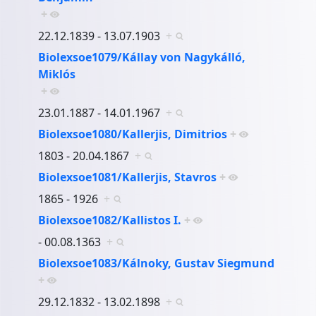
+
22.12.1839 - 13.07.1903
+
Biolexsoe1079/Kállay von Nagykálló,
Miklós
+
23.01.1887 - 14.01.1967
+
Biolexsoe1080/Kallerjis, Dimitrios
+
1803 - 20.04.1867
+
Biolexsoe1081/Kallerjis, Stavros
+
1865 - 1926
+
Biolexsoe1082/Kallistos I.
+
- 00.08.1363
+
Biolexsoe1083/Kálnoky, Gustav Siegmund
+
29.12.1832 - 13.02.1898
+