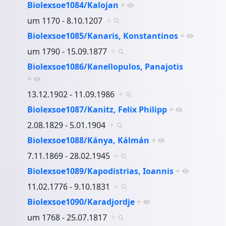
Biolexsoe1084/Kalojan
+
um 1170 - 8.10.1207
+
Biolexsoe1085/Kanaris, Konstantinos
+
um 1790 - 15.09.1877
+
Biolexsoe1086/Kanellopulos, Panajotis
+
13.12.1902 - 11.09.1986
+
Biolexsoe1087/Kanitz, Felix Philipp
+
2.08.1829 - 5.01.1904
+
Biolexsoe1088/Kánya, Kálmán
+
7.11.1869 - 28.02.1945
+
Biolexsoe1089/Kapodistrias, Ioannis
+
11.02.1776 - 9.10.1831
+
Biolexsoe1090/Karadjordje
+
um 1768 - 25.07.1817
+