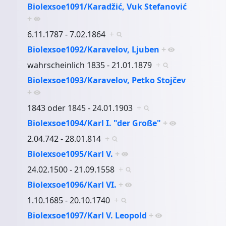
Biolexsoe1091/Karadžić, Vuk Stefanović
+
6.11.1787 - 7.02.1864
+
Biolexsoe1092/Karavelov, Ljuben
+
wahrscheinlich 1835 - 21.01.1879
+
Biolexsoe1093/Karavelov, Petko Stojčev
+
1843 oder 1845 - 24.01.1903
+
Biolexsoe1094/Karl I. "der Große"
+
2.04.742 - 28.01.814
+
Biolexsoe1095/Karl V.
+
24.02.1500 - 21.09.1558
+
Biolexsoe1096/Karl VI.
+
1.10.1685 - 20.10.1740
+
Biolexsoe1097/Karl V. Leopold
+