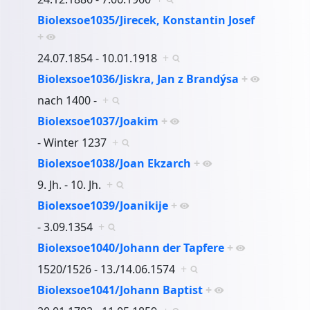
Biolexsoe1035/Jirecek, Konstantin Josef
+
24.07.1854 - 10.01.1918
+
Biolexsoe1036/Jiskra, Jan z Brandýsa
+
nach 1400 -
+
Biolexsoe1037/Joakim
+
- Winter 1237
+
Biolexsoe1038/Joan Ekzarch
+
9. Jh. - 10. Jh.
+
Biolexsoe1039/Joanikije
+
- 3.09.1354
+
Biolexsoe1040/Johann der Tapfere
+
1520/1526 - 13./14.06.1574
+
Biolexsoe1041/Johann Baptist
+