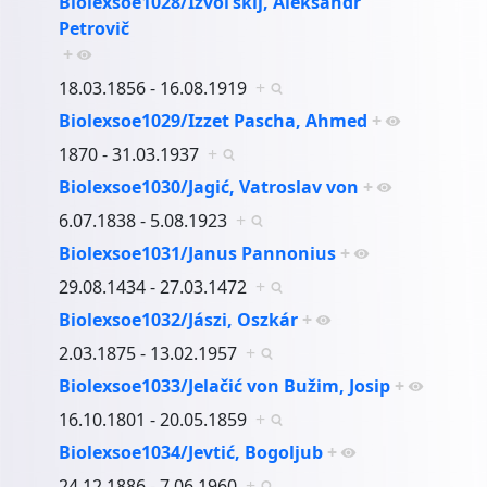
Biolexsoe1028/Izvol’skij, Aleksandr
Petrovič
+
18.03.1856 - 16.08.1919
+
Biolexsoe1029/Izzet Pascha, Ahmed
+
1870 - 31.03.1937
+
Biolexsoe1030/Jagić, Vatroslav von
+
6.07.1838 - 5.08.1923
+
Biolexsoe1031/Janus Pannonius
+
29.08.1434 - 27.03.1472
+
Biolexsoe1032/Jászi, Oszkár
+
2.03.1875 - 13.02.1957
+
Biolexsoe1033/Jelačić von Bužim, Josip
+
16.10.1801 - 20.05.1859
+
Biolexsoe1034/Jevtić, Bogoljub
+
24.12.1886 - 7.06.1960
+