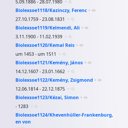
5.09.1886 - 28.07.1980
+
Biolexsoe1118/Kazinczy, Ferenc
+
27.10.1759 - 23.08.1831
+
Biolexsoe1119/Kelmendi, Ali
+
3.11.1900 - 11.02.1939
+
Biolexsoe1120/Kemal Reis
+
um 1453 - um 1511
+
Biolexsoe1121/Kemény, János
+
14.12.1607 - 23.01.1662
+
Biolexsoe1122/Kemény, Zsigmond
+
12.06.1814 - 22.12.1875
+
Biolexsoe1123/Kézai, Simon
+
- 1283
+
Biolexsoe1124/Khevenhüller-Frankenburg,
en von