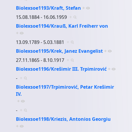
Biolexsoe1193/Kraft, Stefan
+
15.08.1884 - 16.06.1959
+
Biolexsoe1194/Krauß, Karl Freiherr von
+
13.09.1789 - 5.03.1881
+
Biolexsoe1195/Krek, Janez Evangelist
+
27.11.1865 - 8.10.1917
+
Biolexsoe1196/Krešimir III. Trpimirović
+
-
+
Biolexsoe1197/Trpimirović, Petar Krešimir
IV.
+
-
+
Biolexsoe1198/Kriezis, Antonios Georgiu
+