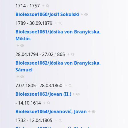
1714 - 1757
+
Biolexsoe1060/Josif Sokolski
+
1789 - 30.09.1879
+
Biolexsoe1061/Jósika von Branyicska,
Miklós
+
28.04.1794 - 27.02.1865
+
Biolexsoe1062/Jósika von Branyicska,
Sámuel
+
7.07.1805 - 28.03.1860
+
Biolexsoe1063/Jovan (II.)
+
- 14.10.1614
+
Biolexsoe1064/Jovanović, Jovan
+
1732 - 12.04.1805
+