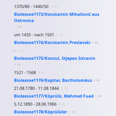
1370/80 - 1440/50
+
Biolexsoe1173/Konstantin Mihailović aus
Ostrovica
+
um 1435 - nach 1501
+
Biolexsoe1174/Konstantin Preslavski
+
-
+
Biolexsoe1175/Konzul, Stjepan Istranin
+
1521 - 1568
+
Biolexsoe1176/Kopitar, Bartholomäus
+
21.08.1780 - 11.08.1844
+
Biolexsoe1177/Köprülü, Mehmed Fuad
+
5.12.1890 - 28.06.1966
+
Biolexsoe1178/Köprülüler
+