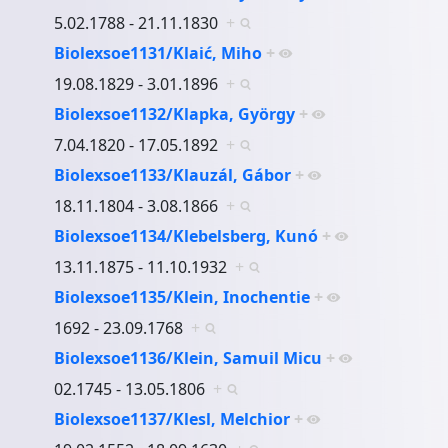
5.02.1788 - 21.11.1830
+
Biolexsoe1131/Klaić, Miho
+
19.08.1829 - 3.01.1896
+
Biolexsoe1132/Klapka, György
+
7.04.1820 - 17.05.1892
+
Biolexsoe1133/Klauzál, Gábor
+
18.11.1804 - 3.08.1866
+
Biolexsoe1134/Klebelsberg, Kunó
+
13.11.1875 - 11.10.1932
+
Biolexsoe1135/Klein, Inochentie
+
1692 - 23.09.1768
+
Biolexsoe1136/Klein, Samuil Micu
+
02.1745 - 13.05.1806
+
Biolexsoe1137/Klesl, Melchior
+