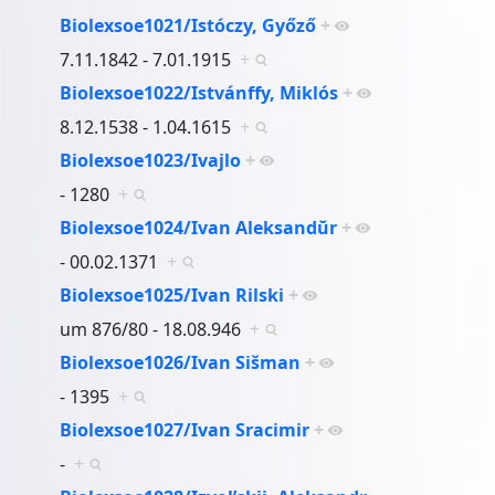
Biolexsoe1021/Istóczy, Győző
+
7.11.1842 - 7.01.1915
+
Biolexsoe1022/Istvánffy, Miklós
+
8.12.1538 - 1.04.1615
+
Biolexsoe1023/Ivajlo
+
- 1280
+
Biolexsoe1024/Ivan Aleksandŭr
+
- 00.02.1371
+
Biolexsoe1025/Ivan Rilski
+
um 876/80 - 18.08.946
+
Biolexsoe1026/Ivan Sišman
+
- 1395
+
Biolexsoe1027/Ivan Sracimir
+
-
+