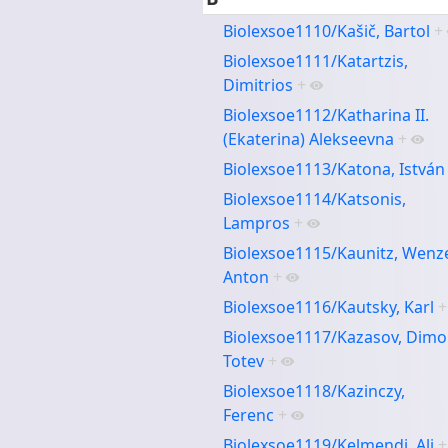
Biolexsoe1110/Kašič, Bartol
+
Biolexsoe1111/Katartzis,
Dimitrios
+
Biolexsoe1112/Katharina II.
(Ekaterina) Alekseevna
+
Biolexsoe1113/Katona, István
Biolexsoe1114/Katsonis,
Lampros
+
Biolexsoe1115/Kaunitz, Wenz
Anton
+
Biolexsoe1116/Kautsky, Karl
+
Biolexsoe1117/Kazasov, Dimo
Totev
+
Biolexsoe1118/Kazinczy,
Ferenc
+
Biolexsoe1119/Kelmendi, Ali
+