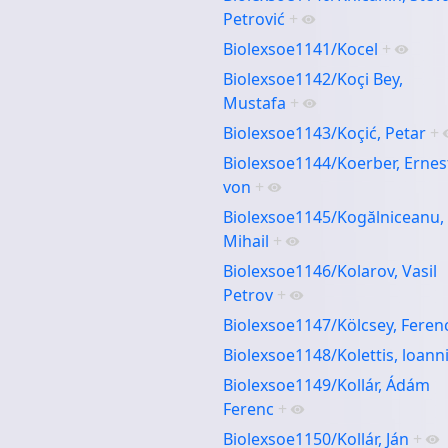
Petrović
+
Biolexsoe1141/Kocel
+
Biolexsoe1142/Koçi Bey,
Mustafa
+
Biolexsoe1143/Koçić, Petar
+
Biolexsoe1144/Koerber, Ernes
von
+
Biolexsoe1145/Kogălniceanu,
Mihail
+
Biolexsoe1146/Kolarov, Vasil
Petrov
+
Biolexsoe1147/Kölcsey, Feren
Biolexsoe1148/Kolettis, loann
Biolexsoe1149/Kollár, Ádám
Ferenc
+
Biolexsoe1150/Kollár, Ján
+