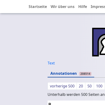
Startseite
Wir über uns
Hilfe
Impres
Text
Annotationen
208514
vorherige 500
20
50
100
Unterhalb werden 500 Seiten ang
B