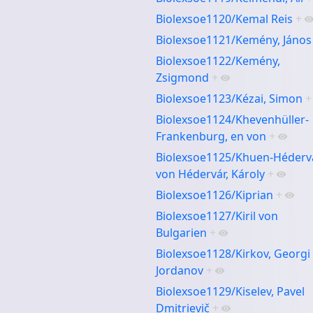
Biolexsoe1120/Kemal Reis
+
Biolexsoe1121/Kemény, János
Biolexsoe1122/Kemény,
Zsigmond
+
Biolexsoe1123/Kézai, Simon
+
Biolexsoe1124/Khevenhüller-
Frankenburg, en von
+
Biolexsoe1125/Khuen-Héderv
von Hédervár, Károly
+
Biolexsoe1126/Kiprian
+
Biolexsoe1127/Kiril von
Bulgarien
+
Biolexsoe1128/Kirkov, Georgi
Jordanov
+
Biolexsoe1129/Kiselev, Pavel
Dmitrievič
+