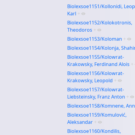
Biolexsoe1151/Kollonidi, Leo
Karl
+
Biolexsoe1152/Kolokotronis,
Theodoros
+
Biolexsoe1153/Koloman
+
Biolexsoe1154/Kolonja, Shahi
Biolexsoe1155/Kolowrat-
Krakowsky, Ferdinand Alois
+
Biolexsoe1156/Kolowrat-
Krakowsky, Leopold
+
Biolexsoe1157/Kolowrat-
Liebsteinsky, Franz Anton
+
Biolexsoe1158/Komnene, An
Biolexsoe1159/Komulović,
Aleksandar
+
Biolexsoe1160/Kondilis,