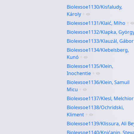
Biolexsoe1130/Kisfaludy,
Károly
+
Biolexsoe1131/Klaić, Miho
+
Biolexsoe1132/Klapka, Györg
Biolexsoe1133/Klauzál, Gábor
Biolexsoe1134/Klebelsberg,
Kunó
+
Biolexsoe1135/Klein,
Inochentie
+
Biolexsoe1136/Klein, Samuil
Micu
+
Biolexsoe1137/Klesl, Melchior
Biolexsoe1138/Ochridski,
Kliment
+
Biolexsoe1139/Klissura, Ali Be
Biolexsoe1140/Knićanin, Stev