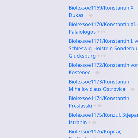
Biolexsoe1169/Konstantin X.
Dukas
+
Biolexsoe1170/Konstantin XI. (
Palaiologos
+
Biolexsoe1171/Konstantin I. 
Schleswig-Holstein-Sonderbu
Glücksburg
+
Biolexsoe1172/Konstantin vo
Kostenec
+
Biolexsoe1173/Konstantin
Mihailović aus Ostrovica
+
Biolexsoe1174/Konstantin
Preslavski
+
Biolexsoe1175/Konzul, Stjepa
Istranin
+
Biolexsoe1176/Kopitar,