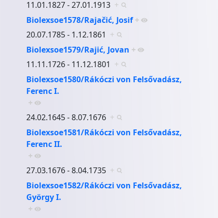
11.01.1827 - 27.01.1913
+
Biolexsoe1578/Rajačić, Josif
+
20.07.1785 - 1.12.1861
+
Biolexsoe1579/Rajić, Jovan
+
11.11.1726 - 11.12.1801
+
Biolexsoe1580/Rákóczi von Felsővadász,
Ferenc I.
+
24.02.1645 - 8.07.1676
+
Biolexsoe1581/Rákóczi von Felsővadász,
Ferenc II.
+
27.03.1676 - 8.04.1735
+
Biolexsoe1582/Rákóczi von Felsővadász,
György I.
+