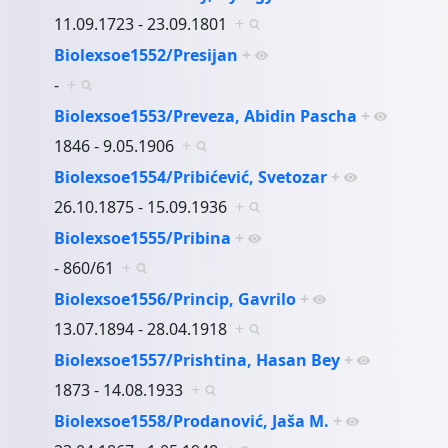
11.09.1723 - 23.09.1801
+
Biolexsoe1552/Presijan
+
-
+
Biolexsoe1553/Preveza, Abidin Pascha
+
1846 - 9.05.1906
+
Biolexsoe1554/Pribićević, Svetozar
+
26.10.1875 - 15.09.1936
+
Biolexsoe1555/Pribina
+
- 860/61
+
Biolexsoe1556/Princip, Gavrilo
+
13.07.1894 - 28.04.1918
+
Biolexsoe1557/Prishtina, Hasan Bey
+
1873 - 14.08.1933
+
Biolexsoe1558/Prodanović, Jaša M.
+