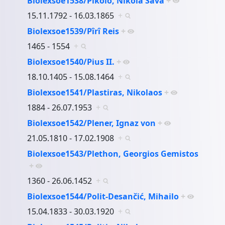
Biolexsoe1538/Pikolo, Nikola Sava
+
15.11.1792 - 16.03.1865
+
Biolexsoe1539/Pîrî Reis
+
1465 - 1554
+
Biolexsoe1540/Pius II.
+
18.10.1405 - 15.08.1464
+
Biolexsoe1541/Plastiras, Nikolaos
+
1884 - 26.07.1953
+
Biolexsoe1542/Plener, Ignaz von
+
21.05.1810 - 17.02.1908
+
Biolexsoe1543/Plethon, Georgios Gemistos
+
1360 - 26.06.1452
+
Biolexsoe1544/Polit-Desančić, Mihailo
+
15.04.1833 - 30.03.1920
+