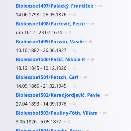
Biolexsoe1497/Palacký, František
+
14.06.1798 - 26.05.1876
+
Biolexsoe1498/Parčevič, Petŭr
+
um 1612 - 23.07.1674
+
Biolexsoe1499/Pârvan, Vasile
+
10.10.1882 - 26.06.1927
+
Biolexsoe1500/Pašić, Nikola P.
+
18.12.1845 - 10.12.1926
+
Biolexsoe1501/Patsch, Carl
+
14.09.1865 - 21.02.1945
+
Biolexsoe1502/Karadjordjević, Pavle
+
27.04.1893 - 14.09.1976
+
Biolexsoe1503/Pauliny-Tóth, Viliam
+
3.06.1826 - 6.05.1877
+
Biolexsoe1504/Pavelić, Ante
+