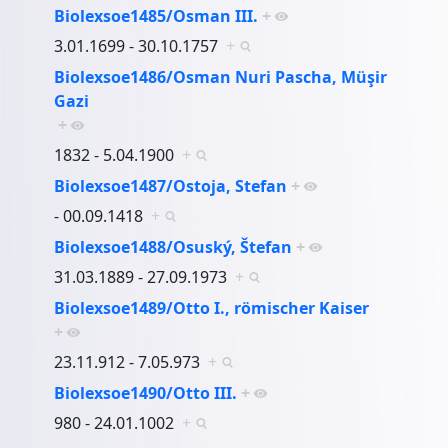
Biolexsoe1485/Osman III.
+
3.01.1699 - 30.10.1757
+
Biolexsoe1486/Osman Nuri Pascha, Müşir
Gazi
+
1832 - 5.04.1900
+
Biolexsoe1487/Ostoja, Stefan
+
- 00.09.1418
+
Biolexsoe1488/Osuský, Štefan
+
31.03.1889 - 27.09.1973
+
Biolexsoe1489/Otto I., römischer Kaiser
+
23.11.912 - 7.05.973
+
Biolexsoe1490/Otto III.
+
980 - 24.01.1002
+