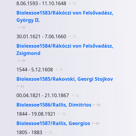
8.06.1593 - 11.10.1648
+
Biolexsoe1583/Rákóczi von Felsővadász,
György II.
+
30.01.1621 - 7.06.1660
+
Biolexsoe1584/Rákóczi von Felsővadász,
Zsigmond
+
1544 - 5.12.1608
+
Biolexsoe1585/Rakovski, Georgi Stojkov
+
00.04.1821 - 21.10.1867
+
Biolexsoe1586/Rallis, Dimitrios
+
1844 - 19.08.1921
+
Biolexsoe1587/Rallis, Georgios
+
1805 - 1883
+