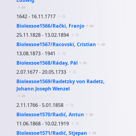
+
1642 - 16.11.1717
+
Biolexsoe1566/Rački, Franjo
+
25.11.1828 - 13.02.1894
+
Biolexsoe1567/Racovski, Cristian
+
13.08.1873 - 1941
+
Biolexsoe1568/Ráday, Pál
+
2.07.1677 - 20.05.1733
+
Biolexsoe1569/Radetzky von Radetz,
Johann Joseph Wenzel
+
2.11.1766 - 5.01.1858
+
Biolexsoe1570/Radić, Antun
+
11.06.1868 - 10.02.1919
+
Biolexsoe1571/Radić, Stjepan
+