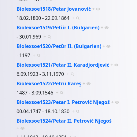
Biolexsoe1518/Petar Jovanović
+
18.02.1800 - 22.09.1864
+
Biolexsoe1519/Petŭr I. (Bulgarien)
+
- 30.01.969
+
Biolexsoe1520/Petŭr II. (Bulgarien)
+
- 1197
+
Biolexsoe1521/Petar II. Karadjordjević
+
6.09.1923 - 3.11.1970
+
Biolexsoe1522/Petru Rareş
+
1487 - 3.09.1546
+
Biolexsoe1523/Petar I. Petrović Njegoš
+
00.04.1747 - 18.10.1830
+
Biolexsoe1524/Petar II. Petrović Njegoš
+