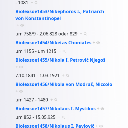
- 1081
+
Biolexsoe1453/Nikephoros I., Patriarch
von Konstantinopel
+
um 758/9 - 2.06.828 oder 829
+
Biolexsoe1454/Niketas Choniates
+
um 1155 - um 1215
+
Biolexsoe1455/Nikola I. Petrović Njegoš
+
7.10.1841 - 1.03.1921
+
Biolexsoe1456/Nikola von Modruš, Niccolo
+
um 1427 - 1480
+
Biolexsoe1457/Nikolaos I. Mystikos
+
um 852 - 15.05.925
+
Biolexsoe1458/Nikolaus I. Pavlovič
+