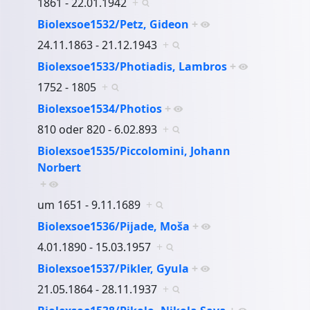
1861 - 22.01.1942
+
Biolexsoe1532/Petz, Gideon
+
24.11.1863 - 21.12.1943
+
Biolexsoe1533/Photiadis, Lambros
+
1752 - 1805
+
Biolexsoe1534/Photios
+
810 oder 820 - 6.02.893
+
Biolexsoe1535/Piccolomini, Johann
Norbert
+
um 1651 - 9.11.1689
+
Biolexsoe1536/Pijade, Moša
+
4.01.1890 - 15.03.1957
+
Biolexsoe1537/Pikler, Gyula
+
21.05.1864 - 28.11.1937
+