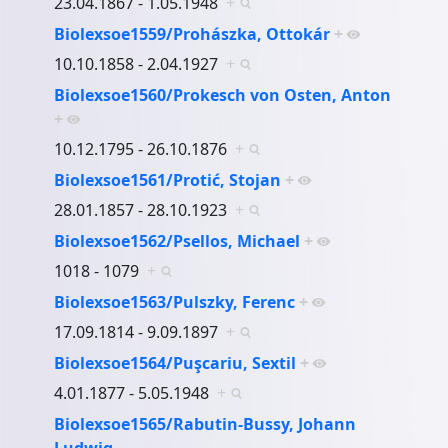
23.04.1867 - 1.05.1948
+
Biolexsoe1559/Prohászka, Ottokár
+
10.10.1858 - 2.04.1927
+
Biolexsoe1560/Prokesch von Osten, Anton
+
10.12.1795 - 26.10.1876
+
Biolexsoe1561/Protić, Stojan
+
28.01.1857 - 28.10.1923
+
Biolexsoe1562/Psellos, Michael
+
1018 - 1079
+
Biolexsoe1563/Pulszky, Ferenc
+
17.09.1814 - 9.09.1897
+
Biolexsoe1564/Puşcariu, Sextil
+
4.01.1877 - 5.05.1948
+
Biolexsoe1565/Rabutin-Bussy, Johann
Ludwig