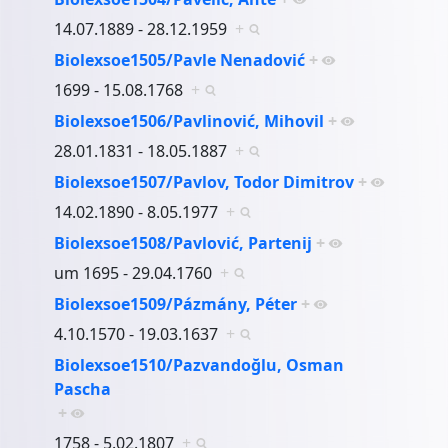
14.07.1889 - 28.12.1959
+
Biolexsoe1505/Pavle Nenadović
+
1699 - 15.08.1768
+
Biolexsoe1506/Pavlinović, Mihovil
+
28.01.1831 - 18.05.1887
+
Biolexsoe1507/Pavlov, Todor Dimitrov
+
14.02.1890 - 8.05.1977
+
Biolexsoe1508/Pavlović, Partenij
+
um 1695 - 29.04.1760
+
Biolexsoe1509/Pázmány, Péter
+
4.10.1570 - 19.03.1637
+
Biolexsoe1510/Pazvandoğlu, Osman
Pascha
+
1758 - 5.02.1807
+