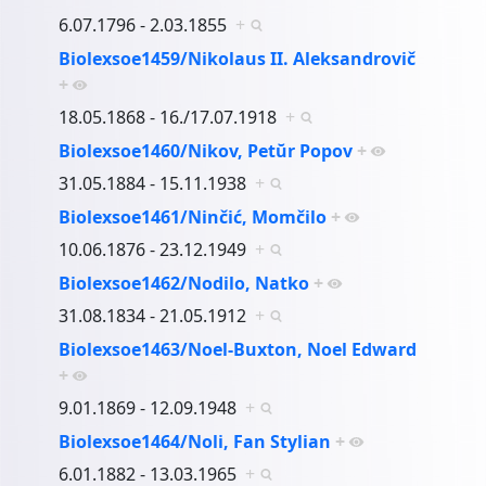
6.07.1796 - 2.03.1855
+
Biolexsoe1459/Nikolaus II. Aleksandrovič
+
18.05.1868 - 16./17.07.1918
+
Biolexsoe1460/Nikov, Petŭr Popov
+
31.05.1884 - 15.11.1938
+
Biolexsoe1461/Ninčić, Momčilo
+
10.06.1876 - 23.12.1949
+
Biolexsoe1462/Nodilo, Natko
+
31.08.1834 - 21.05.1912
+
Biolexsoe1463/Noel-Buxton, Noel Edward
+
9.01.1869 - 12.09.1948
+
Biolexsoe1464/Noli, Fan Stylian
+
6.01.1882 - 13.03.1965
+