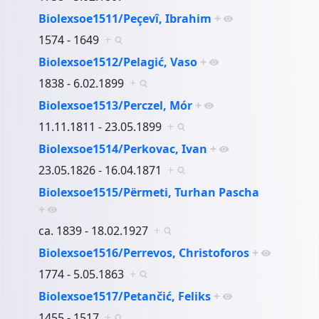
Biolexsoe1511/Peçevî, Ibrahim
+
1574 - 1649
+
Biolexsoe1512/Pelagić, Vaso
+
1838 - 6.02.1899
+
Biolexsoe1513/Perczel, Mór
+
11.11.1811 - 23.05.1899
+
Biolexsoe1514/Perkovac, Ivan
+
23.05.1826 - 16.04.1871
+
Biolexsoe1515/Përmeti, Turhan Pascha
+
ca. 1839 - 18.02.1927
+
Biolexsoe1516/Perrevos, Christoforos
+
1774 - 5.05.1863
+
Biolexsoe1517/Petančić, Feliks
+
1455 - 1517
+