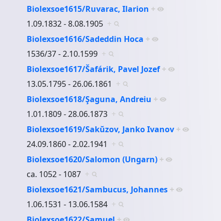
Biolexsoe1615/Ruvarac, Ilarion
+
1.09.1832 - 8.08.1905
+
Biolexsoe1616/Sadeddin Hoca
+
1536/37 - 2.10.1599
+
Biolexsoe1617/Šafárik, Pavel Jozef
+
13.05.1795 - 26.06.1861
+
Biolexsoe1618/Şaguna, Andreiu
+
1.01.1809 - 28.06.1873
+
Biolexsoe1619/Sakŭzov, Janko Ivanov
+
24.09.1860 - 2.02.1941
+
Biolexsoe1620/Salomon (Ungarn)
+
ca. 1052 - 1087
+
Biolexsoe1621/Sambucus, Johannes
+
1.06.1531 - 13.06.1584
+
Biolexsoe1622/Samuel
+