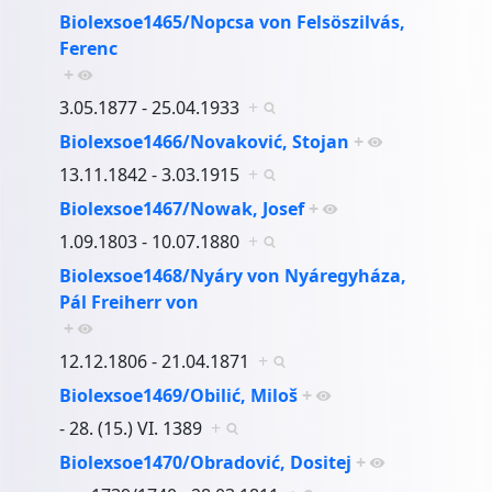
Biolexsoe1465/Nopcsa von Felsöszilvás,
Ferenc
+
3.05.1877 - 25.04.1933
+
Biolexsoe1466/Novaković, Stojan
+
13.11.1842 - 3.03.1915
+
Biolexsoe1467/Nowak, Josef
+
1.09.1803 - 10.07.1880
+
Biolexsoe1468/Nyáry von Nyáregyháza,
Pál Freiherr von
+
12.12.1806 - 21.04.1871
+
Biolexsoe1469/Obilić, Miloš
+
- 28. (15.) VI. 1389
+
Biolexsoe1470/Obradović, Dositej
+