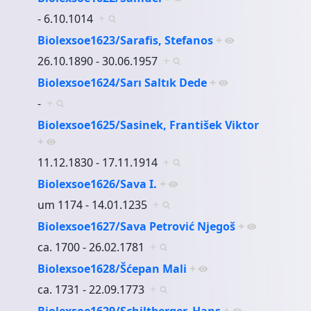
- 6.10.1014
+
Biolexsoe1623/Sarafis, Stefanos
+
26.10.1890 - 30.06.1957
+
Biolexsoe1624/Sarı Saltık Dede
+
-
+
Biolexsoe1625/Sasinek, František Viktor
+
11.12.1830 - 17.11.1914
+
Biolexsoe1626/Sava I.
+
um 1174 - 14.01.1235
+
Biolexsoe1627/Sava Petrović Njegoš
+
ca. 1700 - 26.02.1781
+
Biolexsoe1628/Šćepan Mali
+
ca. 1731 - 22.09.1773
+
Biolexsoe1629/Schiltberger, Hans
+