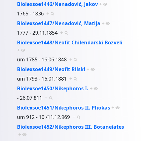
Biolexsoe1446/Nenadović, Jakov
+
1765 - 1836
+
Biolexsoe1447/Nenadović, Matija
+
1777 - 29.11.1854
+
Biolexsoe1448/Neofit Chilendarski Bozveli
+
um 1785 - 16.06.1848
+
Biolexsoe1449/Neofit Rilski
+
um 1793 - 16.01.1881
+
Biolexsoe1450/Nikephoros I.
+
- 26.07.811
+
Biolexsoe1451/Nikephoros II. Phokas
+
um 912 - 10./11.12.969
+
Biolexsoe1452/Nikephoros III. Botaneiates
+