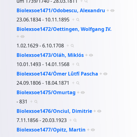
um 1739/1740 - 28.03.1811
+
Biolexsoe1471/Odobescu, Alexandru
+
23.06.1834 - 10.11.1895
+
Biolexsoe1472/Oettingen, Wolfgang IV.
+
1.02.1629 - 6.10.1708
+
Biolexsoe1473/Oláh, Miklós
+
10.01.1493 - 14.01.1568
+
Biolexsoe1474/Ömer Lȗtfî Pascha
+
24.09.1806 - 18.04.1871
+
Biolexsoe1475/Omurtag
+
- 831
+
Biolexsoe1476/Onciul, Dimitrie
+
7.11.1856 - 20.03.1923
+
Biolexsoe1477/Opitz, Martin
+