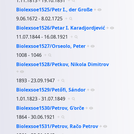
1.11.1813 - 19.10.1851
+
Biolexsoe1525/Petr I., der Große
+
9.06.1672 - 8.02.1725
+
Biolexsoe1526/Petar I. Karadjordjević
+
11.07.1844 - 16.08.1921
+
Biolexsoe1527/Orseolo, Peter
+
1008 - 1046
+
Biolexsoe1528/Petkov, Nikola Dimitrov
+
1893 - 23.09.1947
+
Biolexsoe1529/Petőfi, Sándor
+
1.01.1823 - 31.07.1849
+
Biolexsoe1530/Petrov, G’orče
+
1864 - 30.06.1921
+
Biolexsoe1531/Petrov, Račo Petrov
+