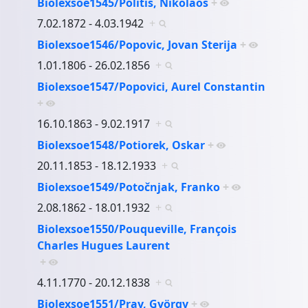
Biolexsoe1545/Politis, Nikolaos
+
7.02.1872 - 4.03.1942
+
Biolexsoe1546/Popovic, Jovan Sterija
+
1.01.1806 - 26.02.1856
+
Biolexsoe1547/Popovici, Aurel Constantin
+
16.10.1863 - 9.02.1917
+
Biolexsoe1548/Potiorek, Oskar
+
20.11.1853 - 18.12.1933
+
Biolexsoe1549/Potočnjak, Franko
+
2.08.1862 - 18.01.1932
+
Biolexsoe1550/Pouqueville, François
Charles Hugues Laurent
+
4.11.1770 - 20.12.1838
+
Biolexsoe1551/Pray, György
+