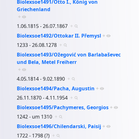
Biolexsoe1491/Otto I., König von
Griechenland
+
1.06.1815 - 26.07.1867
+
Biolexsoe1492/Ottokar II. Přemysl
+
1233 - 26.08.1278
+
Biolexsoe1493/Ožegović von Barlabaševec
und Bela, Metel Freiherr
+
4.05.1814 - 9.02.1890
+
Biolexsoe1494/Pacha, Augustin
+
26.11.1870 - 4.11.1954
+
Biolexsoe1495/Pachymeres, Georgios
+
1242 - um 1310
+
Biolexsoe1496/Chilendarski, Paisij
+
1722 - 1798 (?)
+