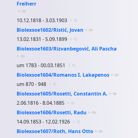
Freiherr
+
10.12.1818 - 3.03.1903
+
Biolexsoe1602/Ristić, Jovan
+
13.02.1831 - 5.09.1899
+
Biolexsoe1603/Rizvanbegović, Ali Pascha
+
um 1783 - 00.03.1851
+
Biolexsoe1604/Romanos I. Lakapenos
+
um 870 - 948
+
Biolexsoe1605/Rosetti, Constantin A.
+
2.06.1816 - 8.04.1885
+
Biolexsoe1606/Rosetti, Radu
+
14.09.1853 - 12.02.1926
+
Biolexsoe1607/Roth, Hans Otto
+