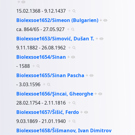
+
15.02.1368 - 9.12.1437
+
Biolexsoe1652/Simeon (Bulgarien)
+
ca. 864/65 - 27.05.927
+
Biolexsoe1653/Simović, Dušan T.
+
9.11.1882 - 26.08.1962
+
Biolexsoe1654/Sinan
+
- 1588
+
Biolexsoe1655/Sinan Pascha
+
- 3.03.1596
+
Biolexsoe1656/Şincai, Gheorghe
+
28.02.1754 - 2.11.1816
+
Biolexsoe1657/Šišić, Ferdo
+
9.03.1869 - 21.01.1940
+
Biolexsoe1658/Šišmanov, Ivan Dimitrov