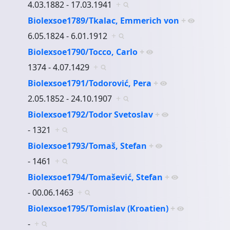
4.03.1882 - 17.03.1941
+
Biolexsoe1789/Tkalac, Emmerich von
+
6.05.1824 - 6.01.1912
+
Biolexsoe1790/Tocco, Carlo
+
1374 - 4.07.1429
+
Biolexsoe1791/Todorović, Pera
+
2.05.1852 - 24.10.1907
+
Biolexsoe1792/Todor Svetoslav
+
- 1321
+
Biolexsoe1793/Tomaš, Stefan
+
- 1461
+
Biolexsoe1794/Tomašević, Stefan
+
- 00.06.1463
+
Biolexsoe1795/Tomislav (Kroatien)
+
-
+