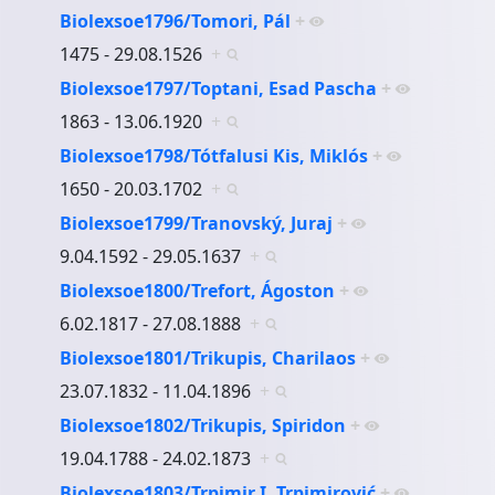
Biolexsoe1796/Tomori, Pál
+
1475 - 29.08.1526
+
Biolexsoe1797/Toptani, Esad Pascha
+
1863 - 13.06.1920
+
Biolexsoe1798/Tótfalusi Kis, Miklós
+
1650 - 20.03.1702
+
Biolexsoe1799/Tranovský, Juraj
+
9.04.1592 - 29.05.1637
+
Biolexsoe1800/Trefort, Ágoston
+
6.02.1817 - 27.08.1888
+
Biolexsoe1801/Trikupis, Charilaos
+
23.07.1832 - 11.04.1896
+
Biolexsoe1802/Trikupis, Spiridon
+
19.04.1788 - 24.02.1873
+
Biolexsoe1803/Trpimir I. Trpimirović
+