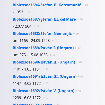
Biolexsoe1686/Stefan II. Kotromanić
+
- 1353
+
Biolexsoe1687/Ştefan III. cel Mare
+
- 2.07.1504
+
Biolexsoe1688/Stefan Nemanjić
+
um 1165 - 24.09.1228
+
Biolexsoe1689/István I. (Ungarn)
+
um 975 - 15.08.1038
+
Biolexsoe1690/István II. (Ungarn)
+
1101 - 1.03.1131
+
Biolexsoe1691/István III. (Ungarn)
+
1147 - 4.03.1172
+
Biolexsoe1692/István V. (Ungarn)
+
1239 - 6.08.1272
+
Biolexsoe1693/Stefan
+