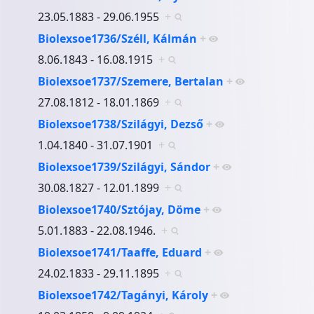
23.05.1883 - 29.06.1955
+
Biolexsoe1736/Széll, Kálmán
+
8.06.1843 - 16.08.1915
+
Biolexsoe1737/Szemere, Bertalan
+
27.08.1812 - 18.01.1869
+
Biolexsoe1738/Szilágyi, Dezső
+
1.04.1840 - 31.07.1901
+
Biolexsoe1739/Szilágyi, Sándor
+
30.08.1827 - 12.01.1899
+
Biolexsoe1740/Sztójay, Döme
+
5.01.1883 - 22.08.1946.
+
Biolexsoe1741/Taaffe, Eduard
+
24.02.1833 - 29.11.1895
+
Biolexsoe1742/Tagányi, Károly
+