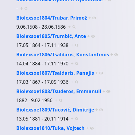
-
+
Biolexsoe1804/Trubar, Primož
+
9.06.1508 - 28.06.1586
+
Biolexsoe1805/Trumbić, Ante
+
17.05.1864 - 17.11.1938
+
Biolexsoe1806/Tsaldaris, Konstantinos
+
14.04.1884 - 17.11.1970
+
Biolexsoe1807/Tsaldaris, Panajis
+
17.03.1867 - 17.05.1936
+
Biolexsoe1808/Tsuderos, Emmanuil
+
1882 - 9.02.1956
+
Biolexsoe1809/Tucović, Dimitrije
+
13.05.1881 - 20.11.1914
+
Biolexsoe1810/Tuka, Vojtech
+