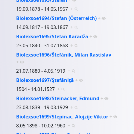
19.09.1878 - 14.05.1957
+
Biolexsoe1694/Stefan (Österreich)
+
14.09.1817 - 19.03.1867
+
Biolexsoe1695/Stefan Karadža
+
23.05.1840 - 31.07.1868
+
Biolexsoe1696/Štefánik, Milan Rastislav
+
21.07.1880 - 4.05.1919
+
Biolexsoe1697/Ştefăniţă
+
1504 - 14.01.1527
+
Biolexsoe1698/Steinacker, Edmund
+
23.08.1839 - 19.03.1929
+
Biolexsoe1699/Stepinac, Alojzije Viktor
+
8.05.1898 - 10.02.1960
+