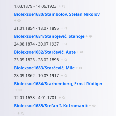
1.03.1879 - 14.06.1923
+
Biolexsoe1680/Stambolov, Stefan Nikolov
+
31.01.1854 - 18.07.1895
+
Biolexsoe1681/Stanojević, Stanoje
+
24.08.1874 - 30.07.1937
+
Biolexsoe1682/Starčević, Ante
+
23.05.1823 - 28.02.1896
+
Biolexsoe1683/Starčević, Mile
+
28.09.1862 - 10.03.1917
+
Biolexsoe1684/Starhemberg, Ernst Rüdiger
+
12.01.1638 - 4.01.1701
+
Biolexsoe1685/Stefan I. Kotromanić
+
-
+