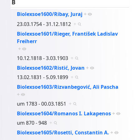
B
Biolexsoe1600/Ribay, Juraj
+
23.03.1754 - 31.12.1812
+
Biolexsoe1601/Rieger, František Ladislav
Freiherr
+
10.12.1818 - 3.03.1903
+
Biolexsoe1602/Ristić, Jovan
+
13.02.1831 - 5.09.1899
+
Biolexsoe1603/Rizvanbegović, Ali Pascha
+
um 1783 - 00.03.1851
+
Biolexsoe1604/Romanos I. Lakapenos
+
um 870 - 948
+
Biolexsoe1605/Rosetti, Constantin A.
+