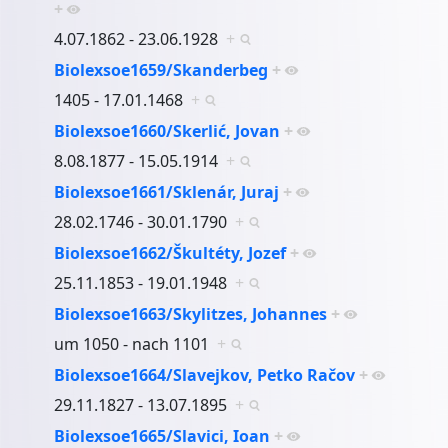
+
4.07.1862 - 23.06.1928
+
Biolexsoe1659/Skanderbeg
+
1405 - 17.01.1468
+
Biolexsoe1660/Skerlić, Jovan
+
8.08.1877 - 15.05.1914
+
Biolexsoe1661/Sklenár, Juraj
+
28.02.1746 - 30.01.1790
+
Biolexsoe1662/Škultéty, Jozef
+
25.11.1853 - 19.01.1948
+
Biolexsoe1663/Skylitzes, Johannes
+
um 1050 - nach 1101
+
Biolexsoe1664/Slavejkov, Petko Račov
+
29.11.1827 - 13.07.1895
+
Biolexsoe1665/Slavici, Ioan
+