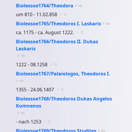
Biolexsoe1764/Theodora
+
um 810 - 11.02.858
+
Biolexsoe1765/Theodoros I. Laskaris
+
ca. 1175 - ca. August 1222.
+
Biolexsoe1766/Theodoros II. Dukas
Laskaris
+
1222 - 08.1258
+
Biolexsoe1767/Palaiologos, Theodoros I.
+
1355 - 24.06.1407
+
Biolexsoe1768/Theodoros Dukas Angelos
Komnenos
+
- nach 1253
+
Biolexsoe1769/Theodoros Studites
+