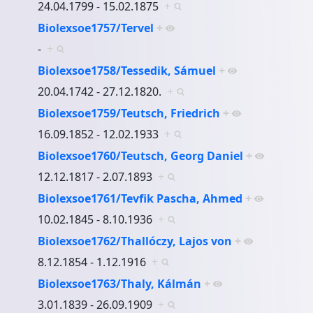
24.04.1799 - 15.02.1875
+
Biolexsoe1757/Tervel
+
-
+
Biolexsoe1758/Tessedik, Sámuel
+
20.04.1742 - 27.12.1820.
+
Biolexsoe1759/Teutsch, Friedrich
+
16.09.1852 - 12.02.1933
+
Biolexsoe1760/Teutsch, Georg Daniel
+
12.12.1817 - 2.07.1893
+
Biolexsoe1761/Tevfik Pascha, Ahmed
+
10.02.1845 - 8.10.1936
+
Biolexsoe1762/Thallóczy, Lajos von
+
8.12.1854 - 1.12.1916
+
Biolexsoe1763/Thaly, Kálmán
+
3.01.1839 - 26.09.1909
+