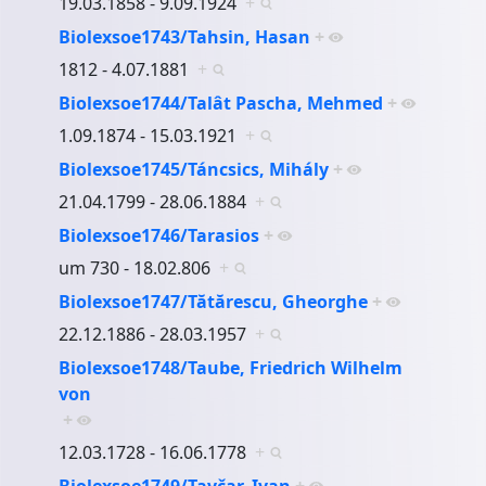
19.03.1858 - 9.09.1924
+
Biolexsoe1743/Tahsin, Hasan
+
1812 - 4.07.1881
+
Biolexsoe1744/Talât Pascha, Mehmed
+
1.09.1874 - 15.03.1921
+
Biolexsoe1745/Táncsics, Mihály
+
21.04.1799 - 28.06.1884
+
Biolexsoe1746/Tarasios
+
um 730 - 18.02.806
+
Biolexsoe1747/Tătărescu, Gheorghe
+
22.12.1886 - 28.03.1957
+
Biolexsoe1748/Taube, Friedrich Wilhelm
von
+
12.03.1728 - 16.06.1778
+
Biolexsoe1749/Tavčar, Ivan
+