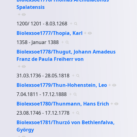
Spalatensis
+
1200/ 1201 - 8.03.1268
+
Biolexsoe1777/Thopia, Karl
+
1358 - Januar 1388
+
Biolexsoe1778/Thugut, Johann Amadeus
Franz de Paula Freiherr von
+
31.03.1736 - 28.05.1818
+
Biolexsoe1779/Thun-Hohenstein, Leo
+
7.04.1811 - 17.12.1888
+
Biolexsoe1780/Thunmann, Hans Erich
+
23.08.1746 - 17.12.1778
+
Biolexsoe1781/Thurzó von Bethlenfalva,
György
+