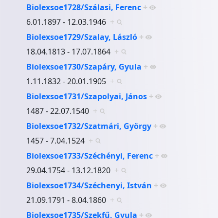
Biolexsoe1728/Szálasi, Ferenc
+
6.01.1897 - 12.03.1946
+
Biolexsoe1729/Szalay, László
+
18.04.1813 - 17.07.1864
+
Biolexsoe1730/Szapáry, Gyula
+
1.11.1832 - 20.01.1905
+
Biolexsoe1731/Szapolyai, János
+
1487 - 22.07.1540
+
Biolexsoe1732/Szatmári, György
+
1457 - 7.04.1524
+
Biolexsoe1733/Széchényi, Ferenc
+
29.04.1754 - 13.12.1820
+
Biolexsoe1734/Széchenyi, István
+
21.09.1791 - 8.04.1860
+
Biolexsoe1735/Szekfű, Gyula
+