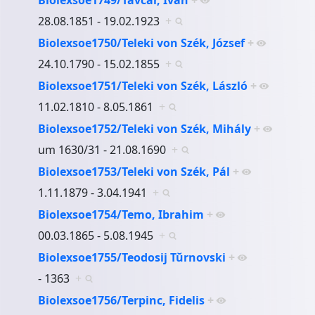
28.08.1851 - 19.02.1923
+
Biolexsoe1750/Teleki von Szék, József
+
24.10.1790 - 15.02.1855
+
Biolexsoe1751/Teleki von Szék, László
+
11.02.1810 - 8.05.1861
+
Biolexsoe1752/Teleki von Szék, Mihály
+
um 1630/31 - 21.08.1690
+
Biolexsoe1753/Teleki von Szék, Pál
+
1.11.1879 - 3.04.1941
+
Biolexsoe1754/Temo, Ibrahim
+
00.03.1865 - 5.08.1945
+
Biolexsoe1755/Teodosij Tŭrnovski
+
- 1363
+
Biolexsoe1756/Terpinc, Fidelis
+