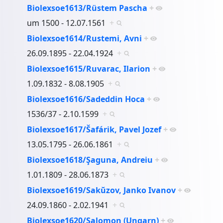
Biolexsoe1613/Rüstem Pascha
+
um 1500 - 12.07.1561
+
Biolexsoe1614/Rustemi, Avni
+
26.09.1895 - 22.04.1924
+
Biolexsoe1615/Ruvarac, Ilarion
+
1.09.1832 - 8.08.1905
+
Biolexsoe1616/Sadeddin Hoca
+
1536/37 - 2.10.1599
+
Biolexsoe1617/Šafárik, Pavel Jozef
+
13.05.1795 - 26.06.1861
+
Biolexsoe1618/Şaguna, Andreiu
+
1.01.1809 - 28.06.1873
+
Biolexsoe1619/Sakŭzov, Janko Ivanov
+
24.09.1860 - 2.02.1941
+
Biolexsoe1620/Salomon (Ungarn)
+