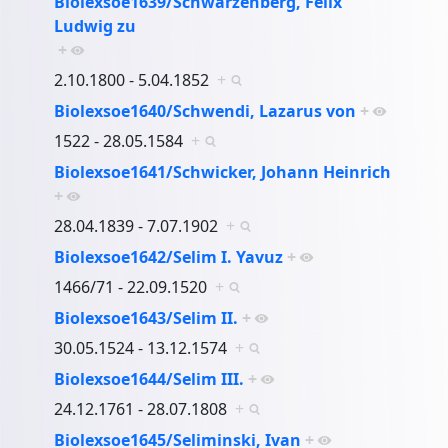
Biolexsoe1639/Schwarzenberg, Felix
Ludwig zu
+
2.10.1800 - 5.04.1852
+
Biolexsoe1640/Schwendi, Lazarus von
+
1522 - 28.05.1584
+
Biolexsoe1641/Schwicker, Johann Heinrich
+
28.04.1839 - 7.07.1902
+
Biolexsoe1642/Selim I. Yavuz
+
1466/71 - 22.09.1520
+
Biolexsoe1643/Selim II.
+
30.05.1524 - 13.12.1574
+
Biolexsoe1644/Selim III.
+
24.12.1761 - 28.07.1808
+
Biolexsoe1645/Seliminski, Ivan
+