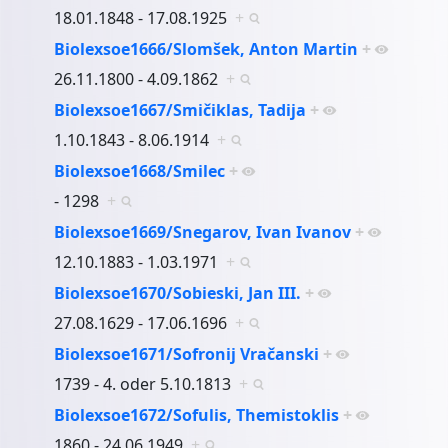
18.01.1848 - 17.08.1925
+
Biolexsoe1666/Slomšek, Anton Martin
+
26.11.1800 - 4.09.1862
+
Biolexsoe1667/Smičiklas, Tadija
+
1.10.1843 - 8.06.1914
+
Biolexsoe1668/Smilec
+
- 1298
+
Biolexsoe1669/Snegarov, Ivan Ivanov
+
12.10.1883 - 1.03.1971
+
Biolexsoe1670/Sobieski, Jan III.
+
27.08.1629 - 17.06.1696
+
Biolexsoe1671/Sofronij Vračanski
+
1739 - 4. oder 5.10.1813
+
Biolexsoe1672/Sofulis, Themistoklis
+
1860 - 24.06.1949
+