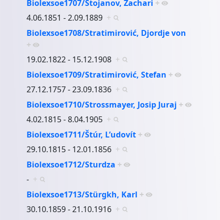
Biolexsoe1707/Stojanov, Zachari
+
4.06.1851 - 2.09.1889
+
Biolexsoe1708/Stratimirović, Djordje von
+
19.02.1822 - 15.12.1908
+
Biolexsoe1709/Stratimirović, Stefan
+
27.12.1757 - 23.09.1836
+
Biolexsoe1710/Strossmayer, Josip Juraj
+
4.02.1815 - 8.04.1905
+
Biolexsoe1711/Štúr, L’udovít
+
29.10.1815 - 12.01.1856
+
Biolexsoe1712/Sturdza
+
-
+
Biolexsoe1713/Stürgkh, Karl
+
30.10.1859 - 21.10.1916
+