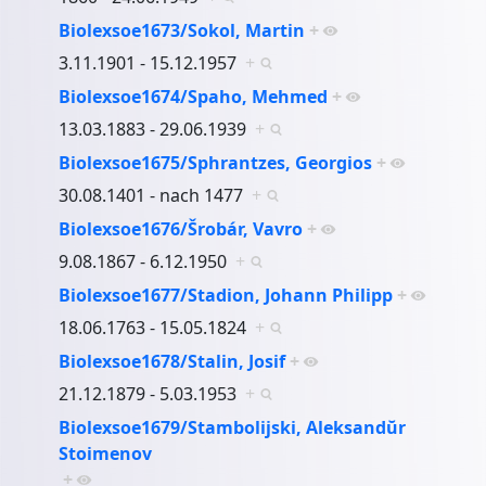
Biolexsoe1673/Sokol, Martin
+
3.11.1901 - 15.12.1957
+
Biolexsoe1674/Spaho, Mehmed
+
13.03.1883 - 29.06.1939
+
Biolexsoe1675/Sphrantzes, Georgios
+
30.08.1401 - nach 1477
+
Biolexsoe1676/Šrobár, Vavro
+
9.08.1867 - 6.12.1950
+
Biolexsoe1677/Stadion, Johann Philipp
+
18.06.1763 - 15.05.1824
+
Biolexsoe1678/Stalin, Josif
+
21.12.1879 - 5.03.1953
+
Biolexsoe1679/Stambolijski, Aleksandŭr
Stoimenov
+