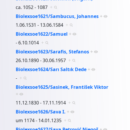
ca. 1052 - 1087
+
Biolexsoe1621/Sambucus, Johannes
+
1.06.1531 - 13.06.1584
+
Biolexsoe1622/Samuel
+
- 6.10.1014
+
Biolexsoe1623/Sarafis, Stefanos
+
26.10.1890 - 30.06.1957
+
Biolexsoe1624/Sarı Saltık Dede
+
-
+
Biolexsoe1625/Sasinek, František Viktor
+
11.12.1830 - 17.11.1914
+
Biolexsoe1626/Sava I.
+
um 1174 - 14.01.1235
+
Biolexsoe1627/Sava Petrović Njegoš
+