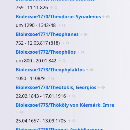
759 - 11.11.826
+
Biolexsoe1770/Theodoros Synadenos
+
um 1290 - 1342/48
+
Biolexsoe1771/Theophanes
+
752 - 12.03.817 (818)
+
Biolexsoe1772/Theophilos
+
um 800 - 20.01.842
+
Biolexsoe1773/Theophylaktos
+
1050 - 1108/9
+
Biolexsoe1774/Theotokis, Georgios
+
22.02.1843 - 17.01.1916
+
Biolexsoe1775/Thököly von Késmárk, Imre
+
25.04.1657 - 13.09.1705
+
Biolexsoe1776/Thomas Archidiaconus