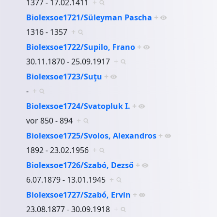
1377 - 17.02.1411
+
Biolexsoe1721/Süleyman Pascha
+
1316 - 1357
+
Biolexsoe1722/Supilo, Frano
+
30.11.1870 - 25.09.1917
+
Biolexsoe1723/Suţu
+
-
+
Biolexsoe1724/Svatopluk I.
+
vor 850 - 894
+
Biolexsoe1725/Svolos, Alexandros
+
1892 - 23.02.1956
+
Biolexsoe1726/Szabó, Dezső
+
6.07.1879 - 13.01.1945
+
Biolexsoe1727/Szabó, Ervin
+
23.08.1877 - 30.09.1918
+