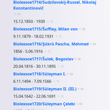
Biolexsoe1714/Sudzilovskij-Russel, Nikolaj
Konstantinovič
+
15.12.1850 - 1930
+
Biolexsoe1715/Šufflay, Milan von
+
9.11.1879 - 18.02.1931
+
Biolexsoe1716/Şükrü Pascha, Mehmed
+
1856 - 5.06.1916
+
Biolexsoe1717/Šulek, Bogoslav
+
20.04.1816 - 30.11.1895
+
Biolexsoe1718/Süleyman I.
+
6.11.1494 - 7.09.1566
+
Biolexsoe1719/Süleyman II. (III.)
+
15.04.1642 - 22.06.1691
+
Biolexsoe1720/Süleyman Çelebi
+