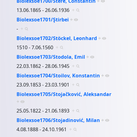
Biolexsoe1700/Stere, Constantin
+
13.06.1865 - 26.06.1936
+
Biolexsoe1701/Ştirbei
+
-
+
Biolexsoe1702/Stöckel, Leonhard
+
1510 - 7.06.1560
+
Biolexsoe1703/Stodola, Emil
+
22.03.1862 - 28.06.1945
+
Biolexsoe1704/Stoilov, Konstantin
+
23.09.1853 - 23.03.1901
+
Biolexsoe1705/Stojačković, Aleksandar
+
25.05.1822 - 21.06.1893
+
Biolexsoe1706/Stojadinović, Milan
+
4.08.1888 - 24.10.1961
+