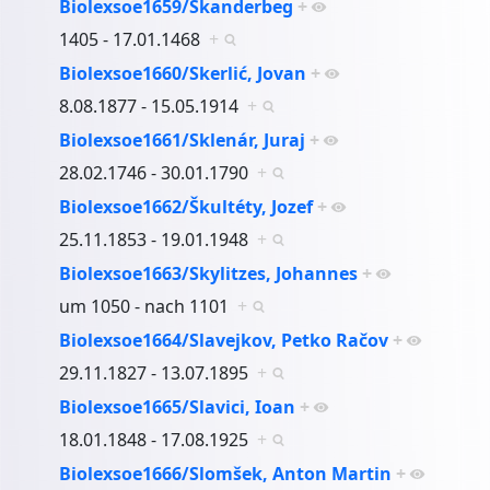
Biolexsoe1659/Skanderbeg
+
1405 - 17.01.1468
+
Biolexsoe1660/Skerlić, Jovan
+
8.08.1877 - 15.05.1914
+
Biolexsoe1661/Sklenár, Juraj
+
28.02.1746 - 30.01.1790
+
Biolexsoe1662/Škultéty, Jozef
+
25.11.1853 - 19.01.1948
+
Biolexsoe1663/Skylitzes, Johannes
+
um 1050 - nach 1101
+
Biolexsoe1664/Slavejkov, Petko Račov
+
29.11.1827 - 13.07.1895
+
Biolexsoe1665/Slavici, Ioan
+
18.01.1848 - 17.08.1925
+
Biolexsoe1666/Slomšek, Anton Martin
+