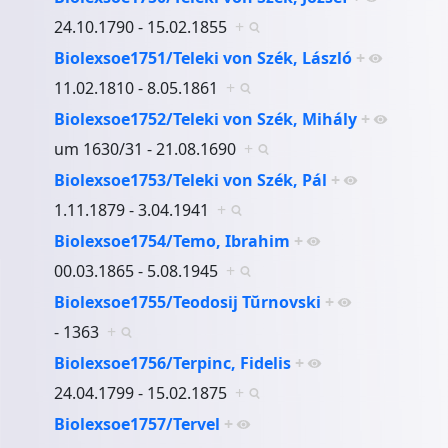
24.10.1790 - 15.02.1855
+
Biolexsoe1751/Teleki von Szék, László
+
11.02.1810 - 8.05.1861
+
Biolexsoe1752/Teleki von Szék, Mihály
+
um 1630/31 - 21.08.1690
+
Biolexsoe1753/Teleki von Szék, Pál
+
1.11.1879 - 3.04.1941
+
Biolexsoe1754/Temo, Ibrahim
+
00.03.1865 - 5.08.1945
+
Biolexsoe1755/Teodosij Tŭrnovski
+
- 1363
+
Biolexsoe1756/Terpinc, Fidelis
+
24.04.1799 - 15.02.1875
+
Biolexsoe1757/Tervel
+