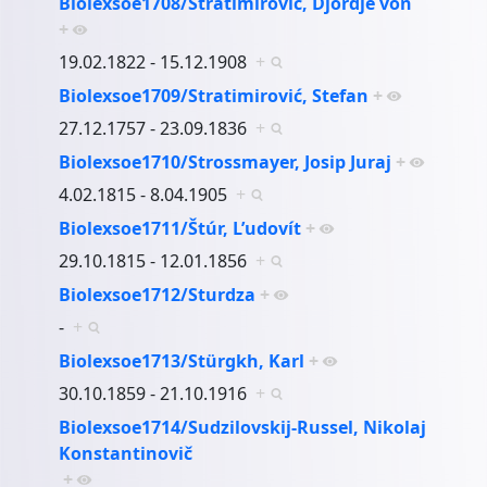
Biolexsoe1708/Stratimirović, Djordje von
+
19.02.1822 - 15.12.1908
+
Biolexsoe1709/Stratimirović, Stefan
+
27.12.1757 - 23.09.1836
+
Biolexsoe1710/Strossmayer, Josip Juraj
+
4.02.1815 - 8.04.1905
+
Biolexsoe1711/Štúr, L’udovít
+
29.10.1815 - 12.01.1856
+
Biolexsoe1712/Sturdza
+
-
+
Biolexsoe1713/Stürgkh, Karl
+
30.10.1859 - 21.10.1916
+
Biolexsoe1714/Sudzilovskij-Russel, Nikolaj
Konstantinovič
+