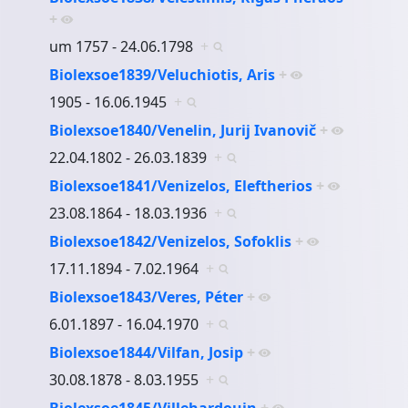
+
um 1757 - 24.06.1798
+
Biolexsoe1839/Veluchiotis, Aris
+
1905 - 16.06.1945
+
Biolexsoe1840/Venelin, Jurij Ivanovič
+
22.04.1802 - 26.03.1839
+
Biolexsoe1841/Venizelos, Eleftherios
+
23.08.1864 - 18.03.1936
+
Biolexsoe1842/Venizelos, Sofoklis
+
17.11.1894 - 7.02.1964
+
Biolexsoe1843/Veres, Péter
+
6.01.1897 - 16.04.1970
+
Biolexsoe1844/Vilfan, Josip
+
30.08.1878 - 8.03.1955
+
Biolexsoe1845/Villehardouin
+