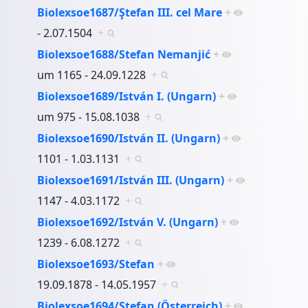
Biolexsoe1687/Ştefan III. cel Mare
+
- 2.07.1504
+
Biolexsoe1688/Stefan Nemanjić
+
um 1165 - 24.09.1228
+
Biolexsoe1689/István I. (Ungarn)
+
um 975 - 15.08.1038
+
Biolexsoe1690/István II. (Ungarn)
+
1101 - 1.03.1131
+
Biolexsoe1691/István III. (Ungarn)
+
1147 - 4.03.1172
+
Biolexsoe1692/István V. (Ungarn)
+
1239 - 6.08.1272
+
Biolexsoe1693/Stefan
+
19.09.1878 - 14.05.1957
+
Biolexsoe1694/Stefan (Österreich)
+