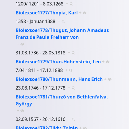
1200/ 1201 - 8.03.1268
+
Biolexsoe1777/Thopia, Karl
+
1358 - Januar 1388
+
Biolexsoe1778/Thugut, Johann Amadeus
Franz de Paula Freiherr von
+
31.03.1736 - 28.05.1818
+
Biolexsoe1779/Thun-Hohenstein, Leo
+
7.04.1811 - 17.12.1888
+
Biolexsoe1780/Thunmann, Hans Erich
+
23.08.1746 - 17.12.1778
+
Biolexsoe1781/Thurzó von Bethlenfalva,
György
+
02.09.1567 - 26.12.1616
+
Biolexsoe1782/Tildy, Zoltán
+