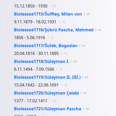
15.12.1850 - 1930
+
Biolexsoe1715/Šufflay, Milan von
+
9.11.1879 - 18.02.1931
+
Biolexsoe1716/Şükrü Pascha, Mehmed
+
1856 - 5.06.1916
+
Biolexsoe1717/Šulek, Bogoslav
+
20.04.1816 - 30.11.1895
+
Biolexsoe1718/Süleyman I.
+
6.11.1494 - 7.09.1566
+
Biolexsoe1719/Süleyman II. (III.)
+
15.04.1642 - 22.06.1691
+
Biolexsoe1720/Süleyman Çelebi
+
1377 - 17.02.1411
+
Biolexsoe1721/Süleyman Pascha
+