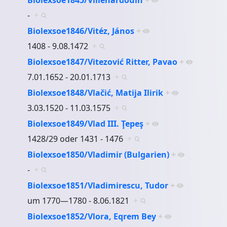
-
+
Biolexsoe1846/Vitéz, János
+
1408 - 9.08.1472
+
Biolexsoe1847/Vitezović Ritter, Pavao
+
7.01.1652 - 20.01.1713
+
Biolexsoe1848/Vlačić, Matija Ilirik
+
3.03.1520 - 11.03.1575
+
Biolexsoe1849/Vlad III. Ţepeş
+
1428/29 oder 1431 - 1476
+
Biolexsoe1850/Vladimir (Bulgarien)
+
-
+
Biolexsoe1851/Vladimirescu, Tudor
+
um 1770—1780 - 8.06.1821
+
Biolexsoe1852/Vlora, Eqrem Bey
+