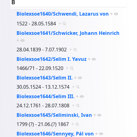
B
Biolexsoe1640/Schwendi, Lazarus von
+
1522 - 28.05.1584
+
Biolexsoe1641/Schwicker, Johann Heinrich
+
28.04.1839 - 7.07.1902
+
Biolexsoe1642/Selim I. Yavuz
+
1466/71 - 22.09.1520
+
Biolexsoe1643/Selim II.
+
30.05.1524 - 13.12.1574
+
Biolexsoe1644/Selim III.
+
24.12.1761 - 28.07.1808
+
Biolexsoe1645/Seliminski, Ivan
+
1799 (?) - 21.06.(?) 1867
+
Biolexsoe1646/Sennyey, Pál von
+