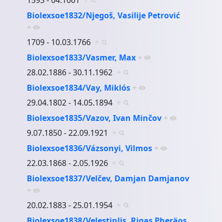
Biolexsoe1832/Njegoš, Vasilije Petrović
+
1709 - 10.03.1766
+
Biolexsoe1833/Vasmer, Max
+
28.02.1886 - 30.11.1962
+
Biolexsoe1834/Vay, Miklós
+
29.04.1802 - 14.05.1894
+
Biolexsoe1835/Vazov, Ivan Minčov
+
9.07.1850 - 22.09.1921
+
Biolexsoe1836/Vázsonyi, Vilmos
+
22.03.1868 - 2.05.1926
+
Biolexsoe1837/Velčev, Damjan Damjanov
+
20.02.1883 - 25.01.1954
+
Biolexsoe1838/Velestinlis, Rigas Pheräos