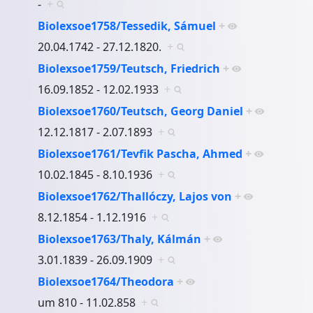
-
+
Biolexsoe1758/Tessedik, Sámuel
+
20.04.1742 - 27.12.1820.
+
Biolexsoe1759/Teutsch, Friedrich
+
16.09.1852 - 12.02.1933
+
Biolexsoe1760/Teutsch, Georg Daniel
+
12.12.1817 - 2.07.1893
+
Biolexsoe1761/Tevfik Pascha, Ahmed
+
10.02.1845 - 8.10.1936
+
Biolexsoe1762/Thallóczy, Lajos von
+
8.12.1854 - 1.12.1916
+
Biolexsoe1763/Thaly, Kálmán
+
3.01.1839 - 26.09.1909
+
Biolexsoe1764/Theodora
+
um 810 - 11.02.858
+