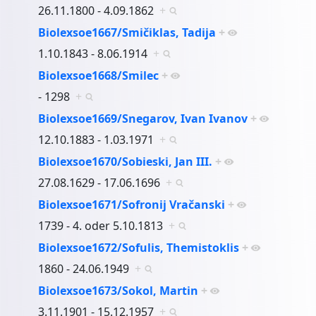
26.11.1800 - 4.09.1862
+
Biolexsoe1667/Smičiklas, Tadija
+
1.10.1843 - 8.06.1914
+
Biolexsoe1668/Smilec
+
- 1298
+
Biolexsoe1669/Snegarov, Ivan Ivanov
+
12.10.1883 - 1.03.1971
+
Biolexsoe1670/Sobieski, Jan III.
+
27.08.1629 - 17.06.1696
+
Biolexsoe1671/Sofronij Vračanski
+
1739 - 4. oder 5.10.1813
+
Biolexsoe1672/Sofulis, Themistoklis
+
1860 - 24.06.1949
+
Biolexsoe1673/Sokol, Martin
+
3.11.1901 - 15.12.1957
+