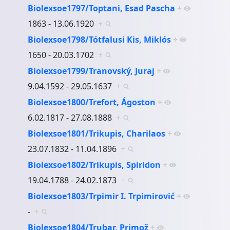
Biolexsoe1797/Toptani, Esad Pascha
+
1863 - 13.06.1920
+
Biolexsoe1798/Tótfalusi Kis, Miklós
+
1650 - 20.03.1702
+
Biolexsoe1799/Tranovský, Juraj
+
9.04.1592 - 29.05.1637
+
Biolexsoe1800/Trefort, Ágoston
+
6.02.1817 - 27.08.1888
+
Biolexsoe1801/Trikupis, Charilaos
+
23.07.1832 - 11.04.1896
+
Biolexsoe1802/Trikupis, Spiridon
+
19.04.1788 - 24.02.1873
+
Biolexsoe1803/Trpimir I. Trpimirović
+
-
+
Biolexsoe1804/Trubar, Primož
+