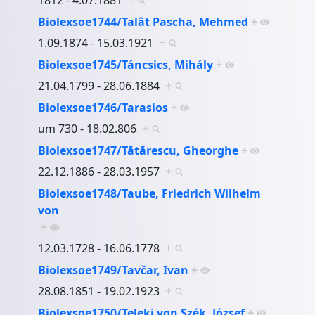
Biolexsoe1744/Talât Pascha, Mehmed
+
1.09.1874 - 15.03.1921
+
Biolexsoe1745/Táncsics, Mihály
+
21.04.1799 - 28.06.1884
+
Biolexsoe1746/Tarasios
+
um 730 - 18.02.806
+
Biolexsoe1747/Tătărescu, Gheorghe
+
22.12.1886 - 28.03.1957
+
Biolexsoe1748/Taube, Friedrich Wilhelm
von
+
12.03.1728 - 16.06.1778
+
Biolexsoe1749/Tavčar, Ivan
+
28.08.1851 - 19.02.1923
+
Biolexsoe1750/Teleki von Szék, József
+