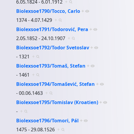
6.05.1824 - 6.01.1912
+
Biolexsoe1790/Tocco, Carlo
+
1374 - 4.07.1429
+
Biolexsoe1791/Todorović, Pera
+
2.05.1852 - 24.10.1907
+
Biolexsoe1792/Todor Svetoslav
+
- 1321
+
Biolexsoe1793/Tomaš, Stefan
+
- 1461
+
Biolexsoe1794/Tomašević, Stefan
+
- 00.06.1463
+
Biolexsoe1795/Tomislav (Kroatien)
+
-
+
Biolexsoe1796/Tomori, Pál
+
1475 - 29.08.1526
+