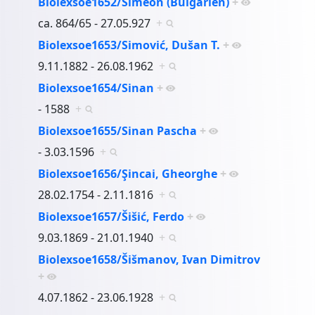
Biolexsoe1652/Simeon (Bulgarien)
+
ca. 864/65 - 27.05.927
+
Biolexsoe1653/Simović, Dušan T.
+
9.11.1882 - 26.08.1962
+
Biolexsoe1654/Sinan
+
- 1588
+
Biolexsoe1655/Sinan Pascha
+
- 3.03.1596
+
Biolexsoe1656/Şincai, Gheorghe
+
28.02.1754 - 2.11.1816
+
Biolexsoe1657/Šišić, Ferdo
+
9.03.1869 - 21.01.1940
+
Biolexsoe1658/Šišmanov, Ivan Dimitrov
+
4.07.1862 - 23.06.1928
+