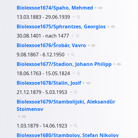
Biolexsoe1674/Spaho, Mehmed
+
13.03.1883 - 29.06.1939
+
Biolexsoe1675/Sphrantzes, Georgios
+
30.08.1401 - nach 1477
+
Biolexsoe1676/Šrobár, Vavro
+
9.08.1867 - 6.12.1950
+
Biolexsoe1677/Stadion, Johann Philipp
+
18.06.1763 - 15.05.1824
+
Biolexsoe1678/Stalin, Josif
+
21.12.1879 - 5.03.1953
+
Biolexsoe1679/Stambolijski, Aleksandŭr
Stoimenov
+
1.03.1879 - 14.06.1923
+
Biolexsoe1680/Stambolov, Stefan Nikolov