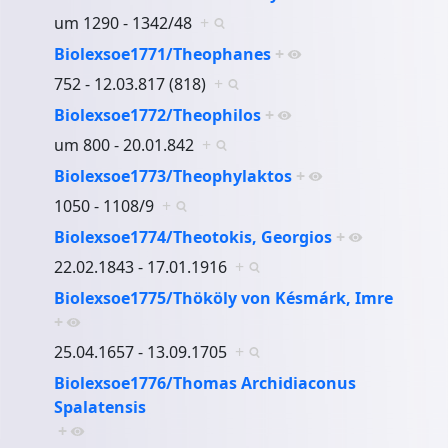
um 1290 - 1342/48
+
Biolexsoe1771/Theophanes
+
752 - 12.03.817 (818)
+
Biolexsoe1772/Theophilos
+
um 800 - 20.01.842
+
Biolexsoe1773/Theophylaktos
+
1050 - 1108/9
+
Biolexsoe1774/Theotokis, Georgios
+
22.02.1843 - 17.01.1916
+
Biolexsoe1775/Thököly von Késmárk, Imre
+
25.04.1657 - 13.09.1705
+
Biolexsoe1776/Thomas Archidiaconus
Spalatensis
+