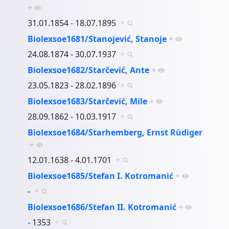
+
31.01.1854 - 18.07.1895
+
Biolexsoe1681/Stanojević, Stanoje
+
24.08.1874 - 30.07.1937
+
Biolexsoe1682/Starčević, Ante
+
23.05.1823 - 28.02.1896
+
Biolexsoe1683/Starčević, Mile
+
28.09.1862 - 10.03.1917
+
Biolexsoe1684/Starhemberg, Ernst Rüdiger
+
12.01.1638 - 4.01.1701
+
Biolexsoe1685/Stefan I. Kotromanić
+
-
+
Biolexsoe1686/Stefan II. Kotromanić
+
- 1353
+