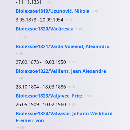
- 11.11.1331
+
Biolexsoe1819/Uzunović, Nikola
+
3.05.1873 - 20.09.1954
+
Biolexsoe1820/Văcărescu
+
-
+
Biolexsoe1821/Vaida-Voievod, Alexandru
+
27.02.1873 - 19.03.1950
+
Biolexsoe1822/Vaillant, Jean Alexandre
+
28.10.1804 - 18.03.1886
+
Biolexsoe1823/Valjavec, Fritz
+
26.05.1909 - 10.02.1960
+
Biolexsoe1824/Valvasor, Johann Weikhard
Freiherr von
+