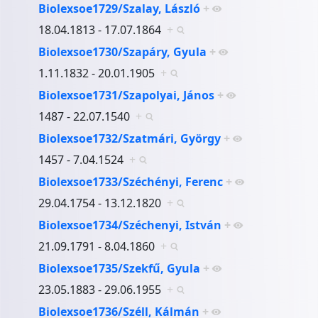
Biolexsoe1729/Szalay, László
+
18.04.1813 - 17.07.1864
+
Biolexsoe1730/Szapáry, Gyula
+
1.11.1832 - 20.01.1905
+
Biolexsoe1731/Szapolyai, János
+
1487 - 22.07.1540
+
Biolexsoe1732/Szatmári, György
+
1457 - 7.04.1524
+
Biolexsoe1733/Széchényi, Ferenc
+
29.04.1754 - 13.12.1820
+
Biolexsoe1734/Széchenyi, István
+
21.09.1791 - 8.04.1860
+
Biolexsoe1735/Szekfű, Gyula
+
23.05.1883 - 29.06.1955
+
Biolexsoe1736/Széll, Kálmán
+