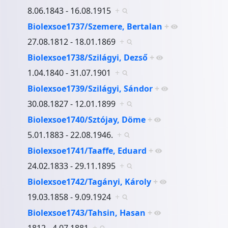
8.06.1843 - 16.08.1915
+
Biolexsoe1737/Szemere, Bertalan
+
27.08.1812 - 18.01.1869
+
Biolexsoe1738/Szilágyi, Dezső
+
1.04.1840 - 31.07.1901
+
Biolexsoe1739/Szilágyi, Sándor
+
30.08.1827 - 12.01.1899
+
Biolexsoe1740/Sztójay, Döme
+
5.01.1883 - 22.08.1946.
+
Biolexsoe1741/Taaffe, Eduard
+
24.02.1833 - 29.11.1895
+
Biolexsoe1742/Tagányi, Károly
+
19.03.1858 - 9.09.1924
+
Biolexsoe1743/Tahsin, Hasan
+
1812 - 4.07.1881
+