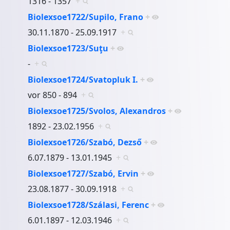
1316 - 1357
+
Biolexsoe1722/Supilo, Frano
+
30.11.1870 - 25.09.1917
+
Biolexsoe1723/Suţu
+
-
+
Biolexsoe1724/Svatopluk I.
+
vor 850 - 894
+
Biolexsoe1725/Svolos, Alexandros
+
1892 - 23.02.1956
+
Biolexsoe1726/Szabó, Dezső
+
6.07.1879 - 13.01.1945
+
Biolexsoe1727/Szabó, Ervin
+
23.08.1877 - 30.09.1918
+
Biolexsoe1728/Szálasi, Ferenc
+
6.01.1897 - 12.03.1946
+