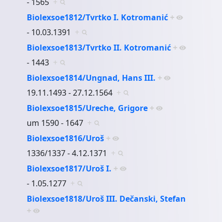
- 1565
+
Biolexsoe1812/Tvrtko I. Kotromanić
+
- 10.03.1391
+
Biolexsoe1813/Tvrtko II. Kotromanić
+
- 1443
+
Biolexsoe1814/Ungnad, Hans III.
+
19.11.1493 - 27.12.1564
+
Biolexsoe1815/Ureche, Grigore
+
um 1590 - 1647
+
Biolexsoe1816/Uroš
+
1336/1337 - 4.12.1371
+
Biolexsoe1817/Uroš I.
+
- 1.05.1277
+
Biolexsoe1818/Uroš III. Dečanski, Stefan
+