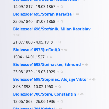
14.09.1817 - 19.03.1867
+
Biolexsoe1695/Stefan Karadža
+
23.05.1840 - 31.07.1868
+
Biolexsoe1696/Štefánik, Milan Rastislav
+
21.07.1880 - 4.05.1919
+
Biolexsoe1697/Ştefăniţă
+
1504 - 14.01.1527
+
Biolexsoe1698/Steinacker, Edmund
+
23.08.1839 - 19.03.1929
+
Biolexsoe1699/Stepinac, Alojzije Viktor
+
8.05.1898 - 10.02.1960
+
Biolexsoe1700/Stere, Constantin
+
13.06.1865 - 26.06.1936
+
Biolexsoe1701/Ştirbei
+