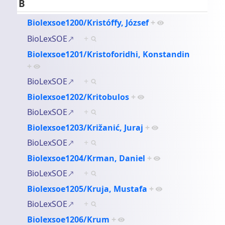
B
Biolexsoe1200/Kristóffy, József
+
BioLexSOE
+
Biolexsoe1201/Kristoforidhi, Konstandin
+
BioLexSOE
+
Biolexsoe1202/Kritobulos
+
BioLexSOE
+
Biolexsoe1203/Križanić, Juraj
+
BioLexSOE
+
Biolexsoe1204/Krman, Daniel
+
BioLexSOE
+
Biolexsoe1205/Kruja, Mustafa
+
BioLexSOE
+
Biolexsoe1206/Krum
+