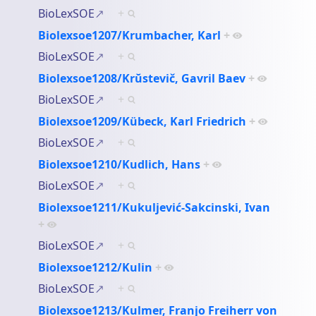
BioLexSOE
+
Biolexsoe1207/Krumbacher, Karl
+
BioLexSOE
+
Biolexsoe1208/Krŭstevič, Gavril Baev
+
BioLexSOE
+
Biolexsoe1209/Kübeck, Karl Friedrich
+
BioLexSOE
+
Biolexsoe1210/Kudlich, Hans
+
BioLexSOE
+
Biolexsoe1211/Kukuljević-Sakcinski, Ivan
+
BioLexSOE
+
Biolexsoe1212/Kulin
+
BioLexSOE
+
Biolexsoe1213/Kulmer, Franjo Freiherr von