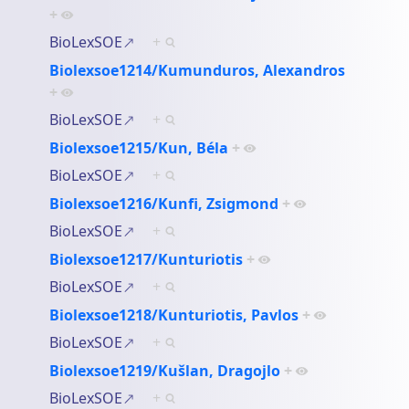
+
BioLexSOE
+
Biolexsoe1214/Kumunduros, Alexandros
+
BioLexSOE
+
Biolexsoe1215/Kun, Béla
+
BioLexSOE
+
Biolexsoe1216/Kunfi, Zsigmond
+
BioLexSOE
+
Biolexsoe1217/Kunturiotis
+
BioLexSOE
+
Biolexsoe1218/Kunturiotis, Pavlos
+
BioLexSOE
+
Biolexsoe1219/Kušlan, Dragojlo
+
BioLexSOE
+