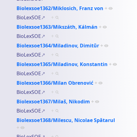
Biolexsoe1362/Miklosich, Franz von
+
BioLexSOE
+
Biolexsoe1363/Mikszáth, Kálmán
+
BioLexSOE
+
Biolexsoe1364/Miladinov, Dimitŭr
+
BioLexSOE
+
Biolexsoe1365/Miladinov, Konstantin
+
BioLexSOE
+
Biolexsoe1366/Milan Obrenović
+
BioLexSOE
+
Biolexsoe1367/Milaš, Nikodim
+
BioLexSOE
+
Biolexsoe1368/Milescu, Nicolae Spătarul
+
BioLexSOE
+