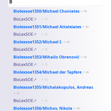
B
Biolexsoe1350/Michael Choniates
+
BioLexSOE
+
Biolexsoe1351/Michael Attaleiates
+
BioLexSOE
+
Biolexsoe1352/Michael I.
+
BioLexSOE
+
Biolexsoe1353/Mihailo Obrenović
+
BioLexSOE
+
Biolexsoe1354/Michael der Tapfere
+
BioLexSOE
+
Biolexsoe1355/Michalakopulos, Andreas
+
BioLexSOE
+
Biolexsoe1356/Michov, Nikola
+