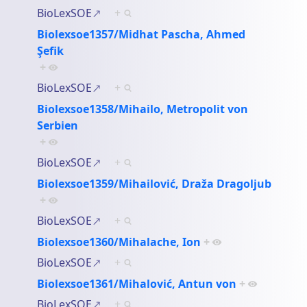
BioLexSOE
+
Biolexsoe1357/Midhat Pascha, Ahmed
Şefik
+
BioLexSOE
+
Biolexsoe1358/Mihailo, Metropolit von
Serbien
+
BioLexSOE
+
Biolexsoe1359/Mihailović, Draža Dragoljub
+
BioLexSOE
+
Biolexsoe1360/Mihalache, Ion
+
BioLexSOE
+
Biolexsoe1361/Mihalović, Antun von
+
BioLexSOE
+