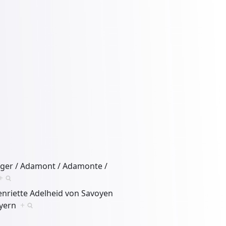
ger / Adamont / Adamonte /
+
enriette Adelheid von Savoyen
Bayern
+