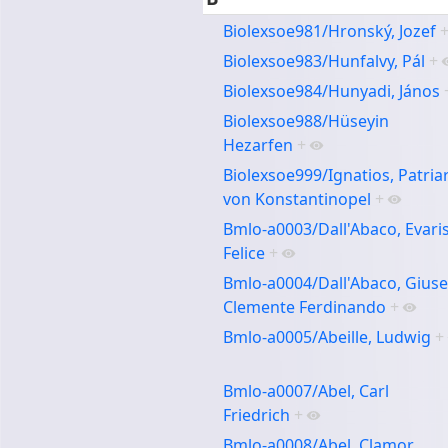
Biolexsoe981/Hronský, Jozef
Biolexsoe983/Hunfalvy, Pál
+
Biolexsoe984/Hunyadi, János
Biolexsoe988/Hüseyin
Hezarfen
+
Biolexsoe999/Ignatios, Patria
von Konstantinopel
+
Bmlo-a0003/Dall'Abaco, Evari
Felice
+
Bmlo-a0004/Dall'Abaco, Gius
Clemente Ferdinando
+
Bmlo-a0005/Abeille, Ludwig
+
Bmlo-a0007/Abel, Carl
Friedrich
+
Bmlo-a0008/Abel, Clamor