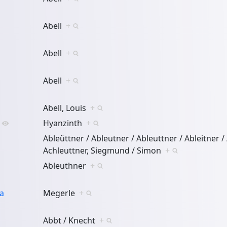
Abell
+
Abell
+
Abell
+
Abell, Louis
+
Hyanzinth
+
Ableüttner / Ableutner / Ableuttner / Ableitner /
Achleuttner, Siegmund / Simon
+
Ableuthner
+
a
Megerle
+
Abbt / Knecht
+