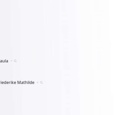
 Paula
+
riederike Mathilde
+