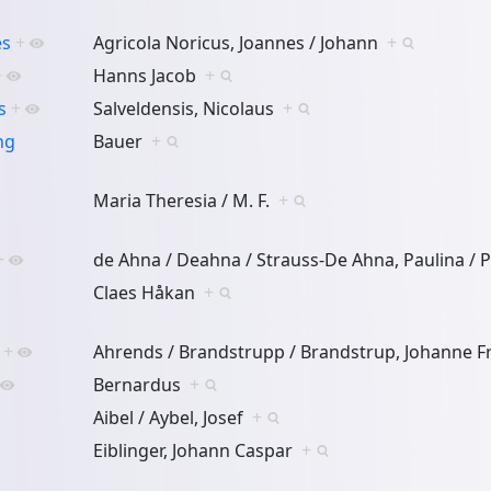
es
+
Agricola Noricus, Joannes / Johann
+
+
Hanns Jacob
+
s
+
Salveldensis, Nicolaus
+
ng
Bauer
+
Maria Theresia / M. F.
+
+
de Ahna / Deahna / Strauss-De Ahna, Paulina /
Claes Håkan
+
+
Ahrends / Brandstrupp / Brandstrup, Johanne F
Bernardus
+
Aibel / Aybel, Josef
+
Eiblinger, Johann Caspar
+