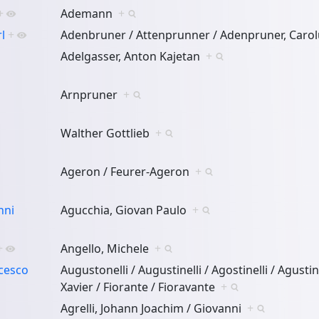
+
Ademann
+
l
+
Adenbruner / Attenprunner / Adenpruner, Carol
Adelgasser, Anton Kajetan
+
Arnpruner
+
Walther Gottlieb
+
Ageron / Feurer-Ageron
+
nni
Agucchia, Giovan Paulo
+
+
Angello, Michele
+
cesco
Augustonelli / Augustinelli / Agostinelli / Agustin
Xavier / Fiorante / Fioravante
+
Agrelli, Johann Joachim / Giovanni
+