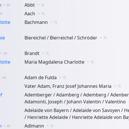
h
+
Abbt
+
Aach
+
lotte
Bachmann
+
ie
Biereichel / Bierreichel / Schröder
+
+
Brandt
+
lotte
Maria Magdalena Charlotte
+
+
Adam de Fulda
+
Vater Adam, Franz Josef Johannes Maria
+
f
Ademberger / Adamberg / Ademberg / Adenber
Adamonti, Joseph / Johann Valentin / Valentino
Adelaide von Bayern / Adelaide von Savoyen / H
/ Henriette Adelaide / Henriette Adelaide von 
n
+
Adlmann
+