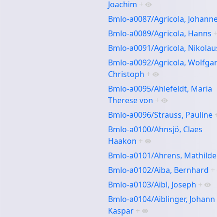
Joachim
+
Bmlo-a0087/Agricola, Johann
Bmlo-a0089/Agricola, Hanns
Bmlo-a0091/Agricola, Nikolau
Bmlo-a0092/Agricola, Wolfga
Christoph
+
Bmlo-a0095/Ahlefeldt, Maria
Therese von
+
Bmlo-a0096/Strauss, Pauline
Bmlo-a0100/Ahnsjö, Claes
Haakon
+
Bmlo-a0101/Ahrens, Mathilde
Bmlo-a0102/Aiba, Bernhard
+
Bmlo-a0103/Aibl, Joseph
+
Bmlo-a0104/Aiblinger, Johann
Kaspar
+