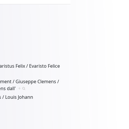
ristus Felix / Evaristo Felice
ément / Giuseppe Clemens /
ns dall'
+
s / Louis Johann