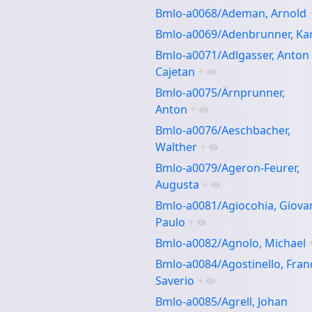
Bmlo-a0068/Ademan, Arnold
Bmlo-a0069/Adenbrunner, Kar
Bmlo-a0071/Adlgasser, Anton
Cajetan
+
Bmlo-a0075/Ärnprunner,
Anton
+
Bmlo-a0076/Aeschbacher,
Walther
+
Bmlo-a0079/Ageron-Feurer,
Augusta
+
Bmlo-a0081/Agiocohia, Giova
Paulo
+
Bmlo-a0082/Agnolo, Michael
Bmlo-a0084/Agostinello, Fran
Saverio
+
Bmlo-a0085/Agrell, Johan