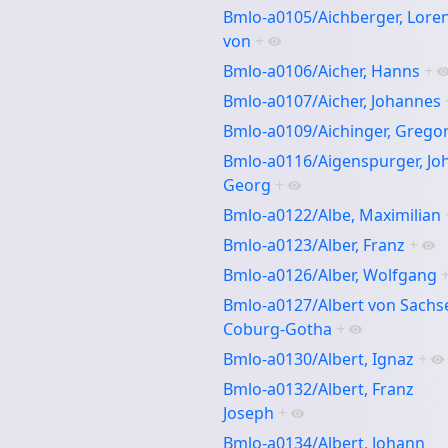
Bmlo-a0105/Aichberger, Lore
von
+
Bmlo-a0106/Aicher, Hanns
+
Bmlo-a0107/Aicher, Johannes
Bmlo-a0109/Aichinger, Grego
Bmlo-a0116/Aigenspurger, Jo
Georg
+
Bmlo-a0122/Albe, Maximilian
Bmlo-a0123/Alber, Franz
+
Bmlo-a0126/Alber, Wolfgang
Bmlo-a0127/Albert von Sachs
Coburg-Gotha
+
Bmlo-a0130/Albert, Ignaz
+
Bmlo-a0132/Albert, Franz
Joseph
+
Bmlo-a0134/Albert, Johann