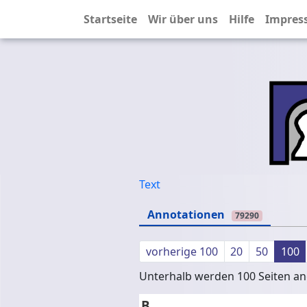
Startseite
Wir über uns
Hilfe
Impres
Text
Annotationen
79290
vorherige 100
20
50
100
Unterhalb werden 100 Seiten ang
B