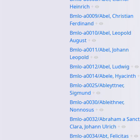
Heinrich
+
Bmlo-a0009/Abel, Christian
Ferdinand
+
Bmlo-a0010/Abel, Leopold
August
+
Bmlo-a0011/Abel, Johann
Leopold
+
Bmlo-a0012/Abel, Ludwig
+
Bmlo-a0014/Abele, Hyacinth
+
Bmlo-a0025/Ableyttner,
Sigmund
+
Bmlo-a0030/Ableithner,
Nonnosus
+
Bmlo-a0032/Abraham a Sanct
Clara, Johann Ulrich
+
Bmlo-a0034/Abt, Felicitas
+