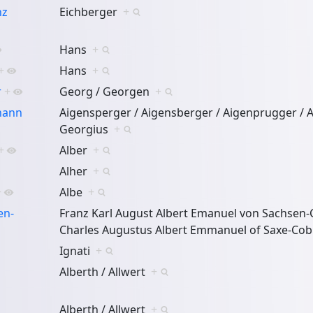
nz
Eichberger
+
Hans
+
+
Hans
+
r
+
Georg / Georgen
+
hann
Aigensperger / Aigensberger / Aigenprugger / A
Georgius
+
+
Alber
+
Alher
+
+
Albe
+
en-
Franz Karl August Albert Emanuel von Sachsen-
Charles Augustus Albert Emmanuel of Saxe-C
Ignati
+
Alberth / Allwert
+
Alberth / Allwert
+