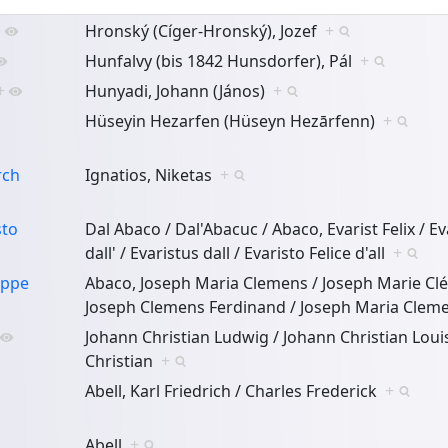
+
Hronský (Cíger-Hronský), Jozef
+
Hunfalvy (bis 1842 Hunsdorfer), Pál
+
+
Hunyadi, Johann (János)
+
Hüseyin Hezarfen (Hüseyn Hezārfenn)
+
rch
Ignatios, Niketas
+
sto
Dal Abaco / Dal'Abacuc / Abaco, Evarist Felix / Eva
dall' / Evaristus dall / Evaristo Felice d'all
+
eppe
Abaco, Joseph Maria Clemens / Joseph Marie Cl
Joseph Clemens Ferdinand / Joseph Maria Cleme
Johann Christian Ludwig / Johann Christian Loui
Christian
+
Abell, Karl Friedrich / Charles Frederick
+
Abell
+