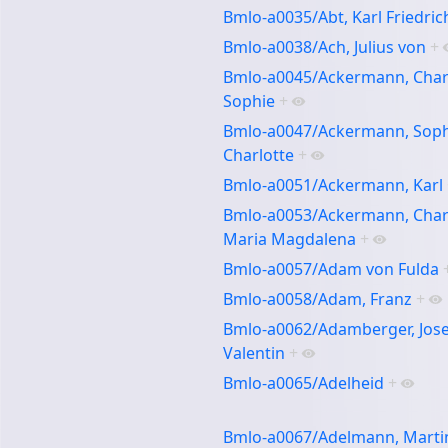
Bmlo-a0035/Abt, Karl Friedric
Bmlo-a0038/Ach, Julius von
+
Bmlo-a0045/Ackermann, Char
Sophie
+
Bmlo-a0047/Ackermann, Soph
Charlotte
+
Bmlo-a0051/Ackermann, Karl
Bmlo-a0053/Ackermann, Char
Maria Magdalena
+
Bmlo-a0057/Adam von Fulda
Bmlo-a0058/Adam, Franz
+
Bmlo-a0062/Adamberger, Jose
Valentin
+
Bmlo-a0065/Adelheid
+
Bmlo-a0067/Adelmann, Marti