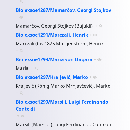
+
Biolexsoe1287/Mamarčov, Georgi Stojkov
+
Mamarčov, Georgi Stojkov (Bujukli)
+
Biolexsoe1291/Marczali, Henrik
+
Marczali (bis 1875 Morgenstern), Henrik
+
Biolexsoe1293/Maria von Ungarn
+
Maria
+
Biolexsoe1297/Kraljević, Marko
+
Kraljević (König Marko Mrnjavčević), Marko
+
Biolexsoe1299/Marsili, Luigi Ferdinando
Conte di
+
Marsili (Marsigli), Luigi Ferdinando Conte di