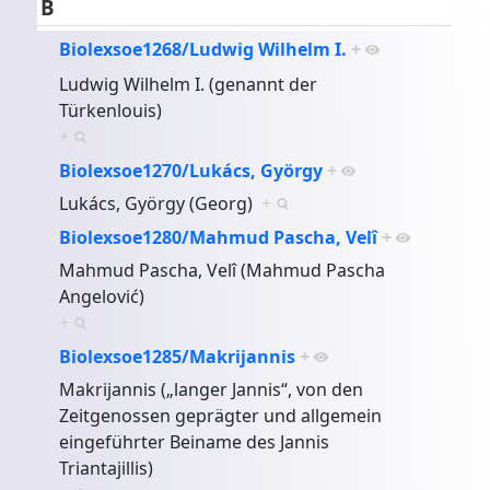
B
Biolexsoe1268/Ludwig Wilhelm I.
+
Ludwig Wilhelm I. (genannt der
Türkenlouis)
+
Biolexsoe1270/Lukács, György
+
Lukács, György (Georg)
+
Biolexsoe1280/Mahmud Pascha, Velî
+
Mahmud Pascha, Velî (Mahmud Pascha
Angelović)
+
Biolexsoe1285/Makrijannis
+
Makrijannis („langer Jannis“, von den
Zeitgenossen geprägter und allgemein
eingeführter Beiname des Jannis
Triantajillis)