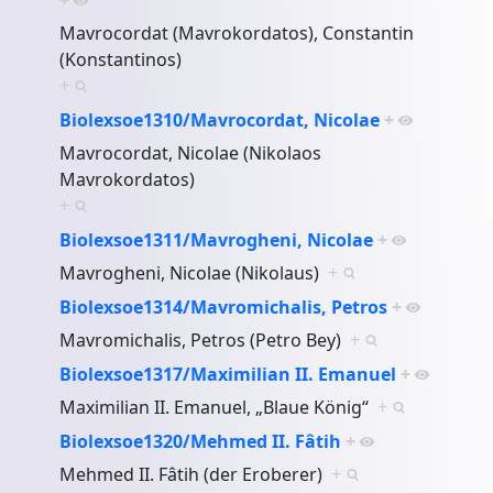
Mavrocordat (Mavrokordatos), Constantin
(Konstantinos)
+
Biolexsoe1310/Mavrocordat, Nicolae
+
Mavrocordat, Nicolae (Nikolaos
Mavrokordatos)
+
Biolexsoe1311/Mavrogheni, Nicolae
+
Mavrogheni, Nicolae (Nikolaus)
+
Biolexsoe1314/Mavromichalis, Petros
+
Mavromichalis, Petros (Petro Bey)
+
Biolexsoe1317/Maximilian II. Emanuel
+
Maximilian II. Emanuel, „Blaue König“
+
Biolexsoe1320/Mehmed II. Fâtih
+
Mehmed II. Fâtih (der Eroberer)
+