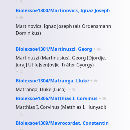
+
Biolexsoe1300/Martinovics, Ignaz Joseph
+
Martinovics, Ignaz Joseph (als Ordensmann
Dominikus)
+
Biolexsoe1301/Martinuzzi, Georg
+
Martinuzzi (Martinusius), Georg [Djordje,
Juraj] Uti[e]sen[ov]ic, Fráter György)
+
Biolexsoe1304/Matranga, Llukë
+
Matranga, Llukë (Luca)
+
Biolexsoe1306/Matthias I. Corvinus
+
Matthias I. Corvinus (Matthias I. Hunyadi)
+
Biolexsoe1309/Mavrocordat, Constantin
+