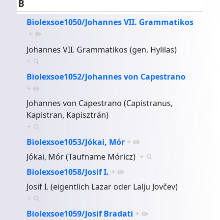
B
Biolexsoe1050/Johannes VII. Grammatikos
+
Johannes VII. Grammatikos (gen. Hylilas)
+
Biolexsoe1052/Johannes von Capestrano
+
Johannes von Capestrano (Capistranus,
Kapistran, Kapisztrán)
+
Biolexsoe1053/Jókai, Mór
+
Jókai, Mór (Taufname Móricz)
+
Biolexsoe1058/Josif I.
+
Josif I. (eigentlich Lazar oder Lalju Jovčev)
+
Biolexsoe1059/Josif Bradati
+