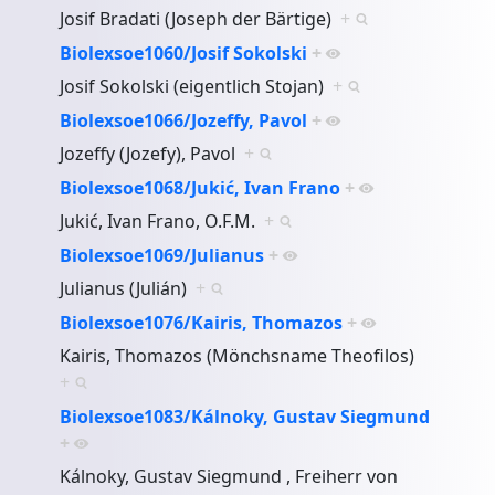
Josif Bradati (Joseph der Bärtige)
+
Biolexsoe1060/Josif Sokolski
+
Josif Sokolski (eigentlich Stojan)
+
Biolexsoe1066/Jozeffy, Pavol
+
Jozeffy (Jozefy), Pavol
+
Biolexsoe1068/Jukić, Ivan Frano
+
Jukić, Ivan Frano, O.F.M.
+
Biolexsoe1069/Julianus
+
Julianus (Julián)
+
Biolexsoe1076/Kairis, Thomazos
+
Kairis, Thomazos (Mönchsname Theofilos)
+
Biolexsoe1083/Kálnoky, Gustav Siegmund
+
Kálnoky, Gustav Siegmund , Freiherr von