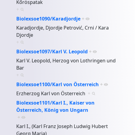
Kőröspatak
+
Biolexsoe1090/Karadjordje
+
Karadjordje, Djordje Petrović, Crni / Kara
Djordje
+
Biolexsoe1097/Karl V. Leopold
+
Karl V. Leopold, Herzog von Lothringen und
Bar
+
Biolexsoe1100/Karl von Österreich
+
Erzherzog Karl von Österreich
+
Biolexsoe1101/Karl I., Kaiser von
Österreich, König von Ungarn
+
Karl I., (Karl Franz Joseph Ludwig Hubert
Georg Maria)