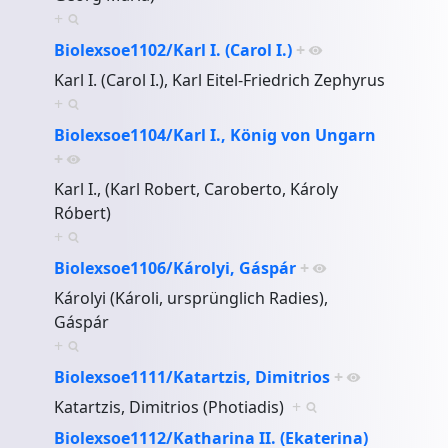
+
Biolexsoe1102/Karl I. (Carol I.)
+
Karl I. (Carol I.), Karl Eitel-Friedrich Zephyrus
+
Biolexsoe1104/Karl I., König von Ungarn
+
Karl I., (Karl Robert, Caroberto, Károly
Róbert)
+
Biolexsoe1106/Károlyi, Gáspár
+
Károlyi (Károli, ursprünglich Radies),
Gáspár
+
Biolexsoe1111/Katartzis, Dimitrios
+
Katartzis, Dimitrios (Photiadis)
+
Biolexsoe1112/Katharina II. (Ekaterina)