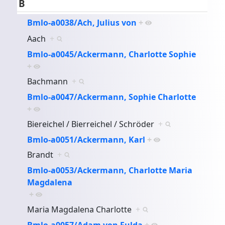
B
Bmlo-a0038/Ach, Julius von
+
Aach
+
Bmlo-a0045/Ackermann, Charlotte Sophie
+
Bachmann
+
Bmlo-a0047/Ackermann, Sophie Charlotte
+
Biereichel / Bierreichel / Schröder
+
Bmlo-a0051/Ackermann, Karl
+
Brandt
+
Bmlo-a0053/Ackermann, Charlotte Maria
Magdalena
+
Maria Magdalena Charlotte
+
Bmlo-a0057/Adam von Fulda
+