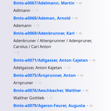
Bmlo-a0067/Adelmann, Martin
+
Adlmann
+
Bmlo-a0068/Ademan, Arnold
+
Ademann
+
Bmlo-a0069/Adenbrunner, Karl
+
Adenbruner / Attenprunner / Adenpruner,
Carolus / Carl Anton
+
Bmlo-a0071/Adlgasser, Anton Cajetan
+
Adelgasser, Anton Kajetan
+
Bmlo-a0075/Ärnprunner, Anton
+
Arnpruner
+
Bmlo-a0076/Aeschbacher, Walther
+
Walther Gottlieb
+
Bmlo-a0079/Ageron-Feurer, Augusta
+