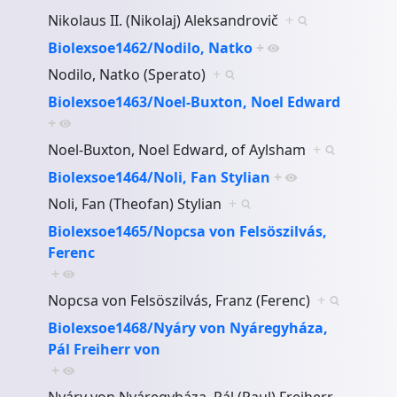
Nikolaus II. (Nikolaj) Aleksandrovič
+
Biolexsoe1462/Nodilo, Natko
+
Nodilo, Natko (Sperato)
+
Biolexsoe1463/Noel-Buxton, Noel Edward
+
Noel-Buxton, Noel Edward, of Aylsham
+
Biolexsoe1464/Noli, Fan Stylian
+
Noli, Fan (Theofan) Stylian
+
Biolexsoe1465/Nopcsa von Felsöszilvás,
Ferenc
+
Nopcsa von Felsöszilvás, Franz (Ferenc)
+
Biolexsoe1468/Nyáry von Nyáregyháza,
Pál Freiherr von
+
Nyáry von Nyáregyháza, Pál (Paul) Freiherr