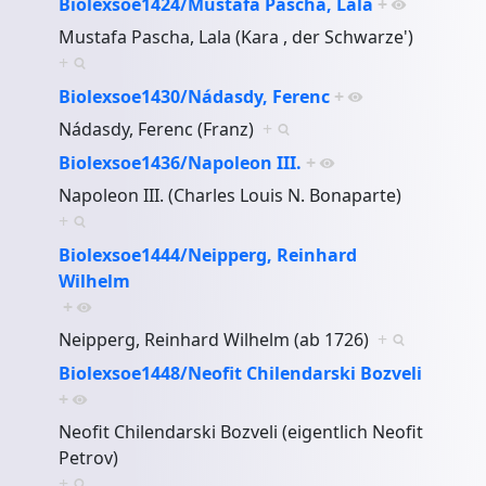
Biolexsoe1424/Mustafa Pascha, Lala
+
Mustafa Pascha, Lala (Kara , der Schwarze')
+
Biolexsoe1430/Nádasdy, Ferenc
+
Nádasdy, Ferenc (Franz)
+
Biolexsoe1436/Napoleon III.
+
Napoleon III. (Charles Louis N. Bonaparte)
+
Biolexsoe1444/Neipperg, Reinhard
Wilhelm
+
Neipperg, Reinhard Wilhelm (ab 1726)
+
Biolexsoe1448/Neofit Chilendarski Bozveli
+
Neofit Chilendarski Bozveli (eigentlich Neofit
Petrov)
+