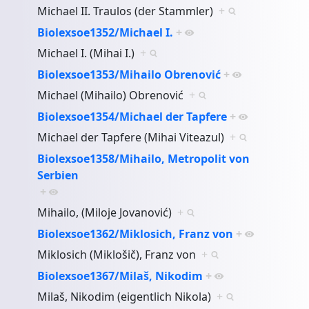
Michael II. Traulos (der Stammler)
+
Biolexsoe1352/Michael I.
+
Michael I. (Mihai I.)
+
Biolexsoe1353/Mihailo Obrenović
+
Michael (Mihailo) Obrenović
+
Biolexsoe1354/Michael der Tapfere
+
Michael der Tapfere (Mihai Viteazul)
+
Biolexsoe1358/Mihailo, Metropolit von
Serbien
+
Mihailo, (Miloje Jovanović)
+
Biolexsoe1362/Miklosich, Franz von
+
Miklosich (Miklošič), Franz von
+
Biolexsoe1367/Milaš, Nikodim
+
Milaš, Nikodim (eigentlich Nikola)
+