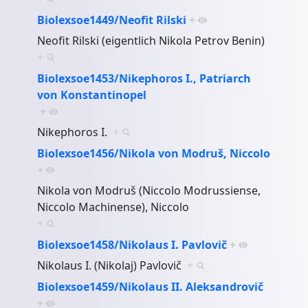
Biolexsoe1449/Neofit Rilski
+
Neofit Rilski (eigentlich Nikola Petrov Benin)
+
Biolexsoe1453/Nikephoros I., Patriarch
von Konstantinopel
+
Nikephoros I.
+
Biolexsoe1456/Nikola von Modruš, Niccolo
+
Nikola von Modruš (Niccolo Modrussiense,
Niccolo Machinense), Niccolo
+
Biolexsoe1458/Nikolaus I. Pavlovič
+
Nikolaus I. (Nikolaj) Pavlovič
+
Biolexsoe1459/Nikolaus II. Aleksandrovič
+