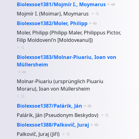
Biolexsoe1381/Mojmír I., Moymarus
+
Mojmír I. (Moimar), Moymarus
+
Biolexsoe1382/Moler, Philipp
+
Moler, Philipp (Philipp Maler, Philippus Pictor,
Filip Moldoveni’n [Moldoveanul])
+
Biolexsoe1383/Molnar-Piuariu, Ioan von
Müllersheim
+
Molnar-Piuariu (ursprünglich Piuariu
Moraru), Ioan von Müllersheim
+
Biolexsoe1387/Palárik, Ján
+
Palárik, Ján (Pseudonym Beskydov)
+
Biolexsoe1388/Palkovič, Juraj
+
Palkovič, Juraj (Jiří)
+