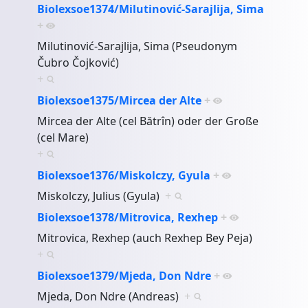
Biolexsoe1374/Milutinović-Sarajlija, Sima
+
Milutinović-Sarajlija, Sima (Pseudonym
Čubro Čojković)
+
Biolexsoe1375/Mircea der Alte
+
Mircea der Alte (cel Bătrîn) oder der Große
(cel Mare)
+
Biolexsoe1376/Miskolczy, Gyula
+
Miskolczy, Julius (Gyula)
+
Biolexsoe1378/Mitrovica, Rexhep
+
Mitrovica, Rexhep (auch Rexhep Bey Peja)
+
Biolexsoe1379/Mjeda, Don Ndre
+
Mjeda, Don Ndre (Andreas)
+