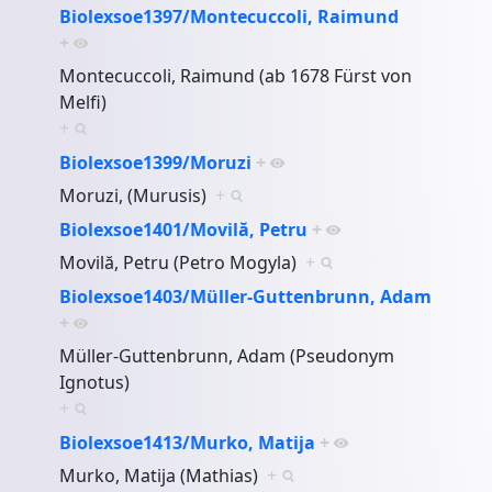
Biolexsoe1397/Montecuccoli, Raimund
+
Montecuccoli, Raimund (ab 1678 Fürst von
Melfi)
+
Biolexsoe1399/Moruzi
+
Moruzi, (Murusis)
+
Biolexsoe1401/Movilă, Petru
+
Movilă, Petru (Petro Mogyla)
+
Biolexsoe1403/Müller-Guttenbrunn, Adam
+
Müller-Guttenbrunn, Adam (Pseudonym
Ignotus)
+
Biolexsoe1413/Murko, Matija
+
Murko, Matija (Mathias)
+