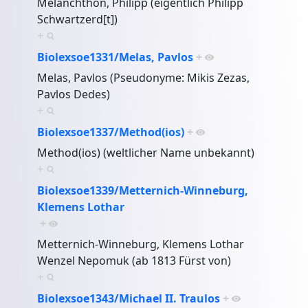
Melanchthon, Philipp (eigentlich Philipp
Schwartzerd[t])
+
Biolexsoe1331/Melas, Pavlos
+
Melas, Pavlos (Pseudonyme: Mikis Zezas,
Pavlos Dedes)
+
Biolexsoe1337/Method(ios)
+
Method(ios) (weltlicher Name unbekannt)
+
Biolexsoe1339/Metternich-Winneburg,
Klemens Lothar
+
Metternich-Winneburg, Klemens Lothar
Wenzel Nepomuk (ab 1813 Fürst von)
+
Biolexsoe1343/Michael II. Traulos
+