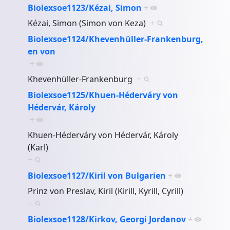
Biolexsoe1123/Kézai, Simon
+
Kézai, Simon (Simon von Keza)
+
Biolexsoe1124/Khevenhüller-Frankenburg,
en von
+
Khevenhüller-Frankenburg
+
Biolexsoe1125/Khuen-Héderváry von
Hédervár, Károly
+
Khuen-Héderváry von Hédervár, Károly
(Karl)
+
Biolexsoe1127/Kiril von Bulgarien
+
Prinz von Preslav, Kiril (Kirill, Kyrill, Cyrill)
+
Biolexsoe1128/Kirkov, Georgi Jordanov
+