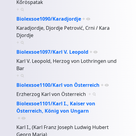
Kőröspatak
+
Biolexsoe1090/Karadjordje
+
Karadjordje, Djordje Petrović, Crni / Kara
Djordje
+
Biolexsoe1097/Karl V. Leopold
+
Karl V. Leopold, Herzog von Lothringen und
Bar
+
Biolexsoe1100/Karl von Österreich
+
Erzherzog Karl von Österreich
+
Biolexsoe1101/Karl I., Kaiser von
Österreich, König von Ungarn
+
Karl I., (Karl Franz Joseph Ludwig Hubert
Georg Maria)