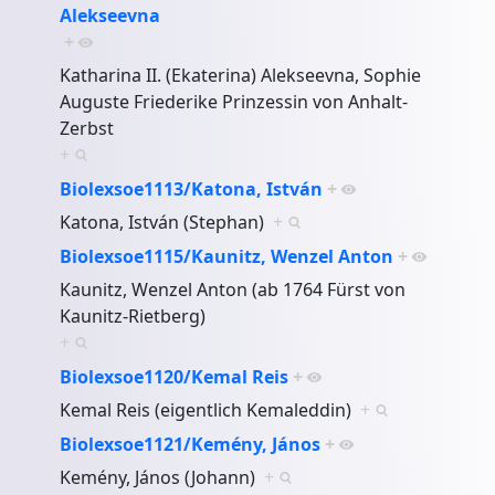
Alekseevna
+
Katharina II. (Ekaterina) Alekseevna, Sophie
Auguste Friederike Prinzessin von Anhalt-
Zerbst
+
Biolexsoe1113/Katona, István
+
Katona, István (Stephan)
+
Biolexsoe1115/Kaunitz, Wenzel Anton
+
Kaunitz, Wenzel Anton (ab 1764 Fürst von
Kaunitz-Rietberg)
+
Biolexsoe1120/Kemal Reis
+
Kemal Reis (eigentlich Kemaleddin)
+
Biolexsoe1121/Kemény, János
+
Kemény, János (Johann)
+