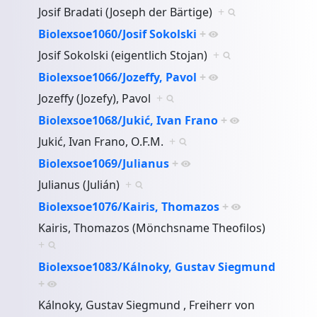
Josif Bradati (Joseph der Bärtige)
+
Biolexsoe1060/Josif Sokolski
+
Josif Sokolski (eigentlich Stojan)
+
Biolexsoe1066/Jozeffy, Pavol
+
Jozeffy (Jozefy), Pavol
+
Biolexsoe1068/Jukić, Ivan Frano
+
Jukić, Ivan Frano, O.F.M.
+
Biolexsoe1069/Julianus
+
Julianus (Julián)
+
Biolexsoe1076/Kairis, Thomazos
+
Kairis, Thomazos (Mönchsname Theofilos)
+
Biolexsoe1083/Kálnoky, Gustav Siegmund
+
Kálnoky, Gustav Siegmund , Freiherr von