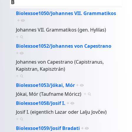
B
Biolexsoe1050/Johannes VII. Grammatikos
+
Johannes VII. Grammatikos (gen. Hylilas)
+
Biolexsoe1052/Johannes von Capestrano
+
Johannes von Capestrano (Capistranus,
Kapistran, Kapisztrán)
+
Biolexsoe1053/Jókai, Mór
+
Jókai, Mór (Taufname Móricz)
+
Biolexsoe1058/Josif I.
+
Josif I. (eigentlich Lazar oder Lalju Jovčev)
+
Biolexsoe1059/Josif Bradati
+