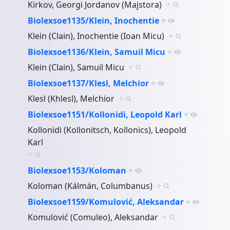
Kirkov, Georgi Jordanov (Majstora)
+
Biolexsoe1135/Klein, Inochentie
+
Klein (Clain), Inochentie (Ioan Micu)
+
Biolexsoe1136/Klein, Samuil Micu
+
Klein (Clain), Samuil Micu
+
Biolexsoe1137/Klesl, Melchior
+
Klesl (Khlesl), Melchior
+
Biolexsoe1151/Kollonidi, Leopold Karl
+
Kollonidi (Kollonitsch, Kollonics), Leopold
Karl
+
Biolexsoe1153/Koloman
+
Koloman (Kálmán, Columbanus)
+
Biolexsoe1159/Komulović, Aleksandar
+
Komulović (Comuleo), Aleksandar
+