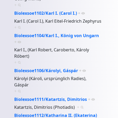
+
Biolexsoe1102/Karl I. (Carol I.)
+
Karl I. (Carol I.), Karl Eitel-Friedrich Zephyrus
+
Biolexsoe1104/Karl I., König von Ungarn
+
Karl I., (Karl Robert, Caroberto, Károly
Róbert)
+
Biolexsoe1106/Károlyi, Gáspár
+
Károlyi (Károli, ursprünglich Radies),
Gáspár
+
Biolexsoe1111/Katartzis, Dimitrios
+
Katartzis, Dimitrios (Photiadis)
+
Biolexsoe1112/Katharina II. (Ekaterina)