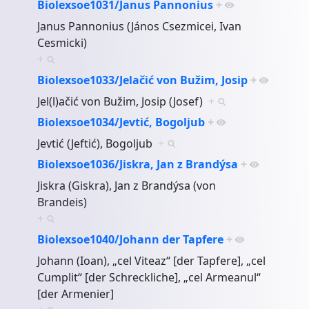
Biolexsoe1031/Janus Pannonius
+
Janus Pannonius (János Csezmicei, Ivan
Cesmicki)
+
Biolexsoe1033/Jelačić von Bužim, Josip
+
Jel(l)ačić von Bužim, Josip (Josef)
+
Biolexsoe1034/Jevtić, Bogoljub
+
Jevtić (Jeftić), Bogoljub
+
Biolexsoe1036/Jiskra, Jan z Brandýsa
+
Jiskra (Giskra), Jan z Brandýsa (von
Brandeis)
+
Biolexsoe1040/Johann der Tapfere
+
Johann (Ioan), „cel Viteaz“ [der Tapfere], „cel
Cumplit“ [der Schreckliche], „cel Armeanul“
[der Armenier]