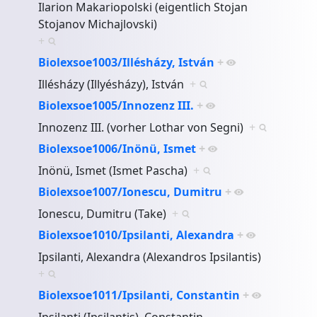
Ilarion Makariopolski (eigentlich Stojan
Stojanov Michajlovski)
+
Biolexsoe1003/Illésházy, István
+
Illésházy (Illyésházy), István
+
Biolexsoe1005/Innozenz III.
+
Innozenz III. (vorher Lothar von Segni)
+
Biolexsoe1006/Inönü, Ismet
+
Inönü, Ismet (Ismet Pascha)
+
Biolexsoe1007/Ionescu, Dumitru
+
Ionescu, Dumitru (Take)
+
Biolexsoe1010/Ipsilanti, Alexandra
+
Ipsilanti, Alexandra (Alexandros Ipsilantis)
+
Biolexsoe1011/Ipsilanti, Constantin
+
Ipsilanti (Ipsilantis), Constantin