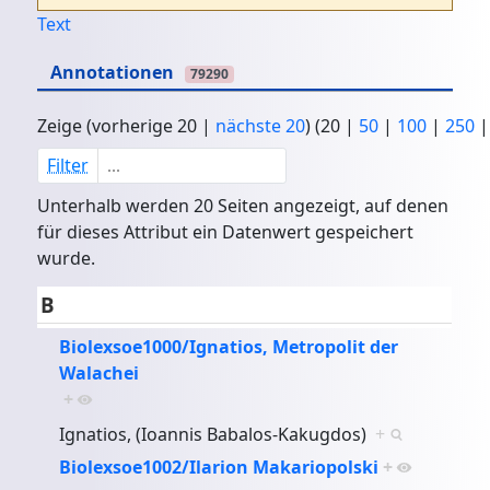
Text
Annotationen
79290
Zeige (
vorherige 20
|
nächste 20
) (
20
|
50
|
100
|
250
Filter
Unterhalb werden 20 Seiten angezeigt, auf denen
für dieses Attribut ein Datenwert gespeichert
wurde.
B
Biolexsoe1000/Ignatios, Metropolit der
Walachei
+
Ignatios, (Ioannis Babalos-Kakugdos)
+
Biolexsoe1002/Ilarion Makariopolski
+