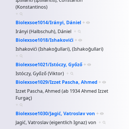
(Konstantinos)
+
Biolexsoe1014/Irányi, Dániel
+
Irányi (Halbschuh), Dániel
+
Biolexsoe1018/Ishakovići
+
Ishakovići (Ishakoğullari), (Ishakoğullari)
+
Biolexsoe1021/Istóczy, Győző
+
Istóczy, Győző (Viktor)
+
Biolexsoe1029/Izzet Pascha, Ahmed
+
Izzet Pascha, Ahmed (ab 1934 Ahmed Izzet
Furgaç)
+
Biolexsoe1030/Jagić, Vatroslav von
+
Jagić, Vatroslav (eigentlich Ignaz) von
+