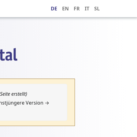
DE
EN
FR
IT
SL
(Seite erstellt)
chstjüngere Version →