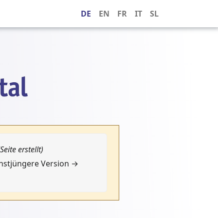
DE
EN
FR
IT
SL
(Seite erstellt)
chstjüngere Version →