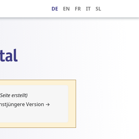
DE
EN
FR
IT
SL
(Seite erstellt)
chstjüngere Version →