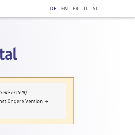
DE
EN
FR
IT
SL
(Seite erstellt)
chstjüngere Version →