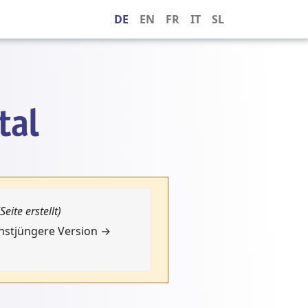
DE
EN
FR
IT
SL
(Seite erstellt)
chstjüngere Version →