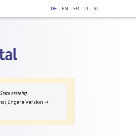
DE
EN
FR
IT
SL
(Seite erstellt)
chstjüngere Version →