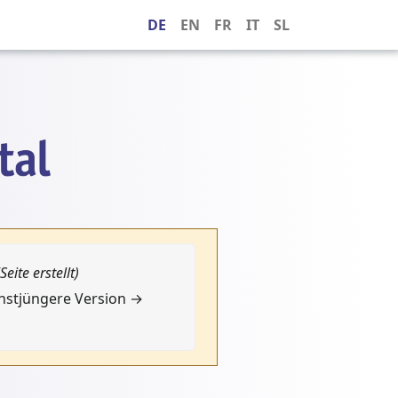
DE
EN
FR
IT
SL
(Seite erstellt)
chstjüngere Version →