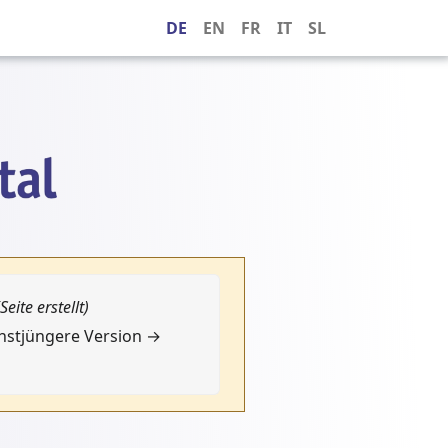
DE
EN
FR
IT
SL
(Seite erstellt)
chstjüngere Version →