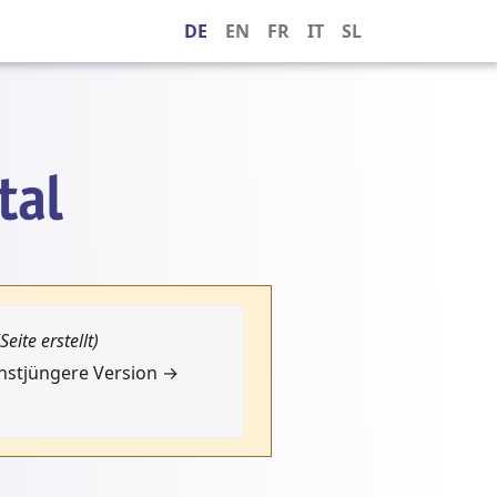
DE
EN
FR
IT
SL
(Seite erstellt)
chstjüngere Version →