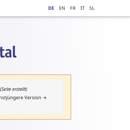
DE
EN
FR
IT
SL
(Seite erstellt)
chstjüngere Version →