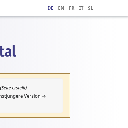
DE
EN
FR
IT
SL
(Seite erstellt)
chstjüngere Version →