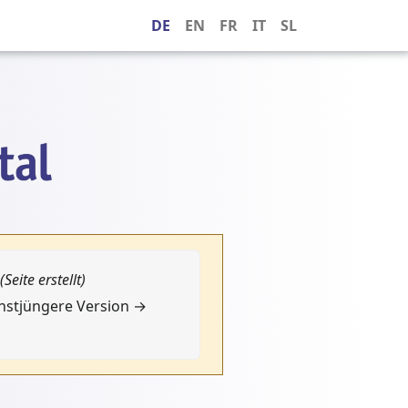
DE
EN
FR
IT
SL
(Seite erstellt)
chstjüngere Version →