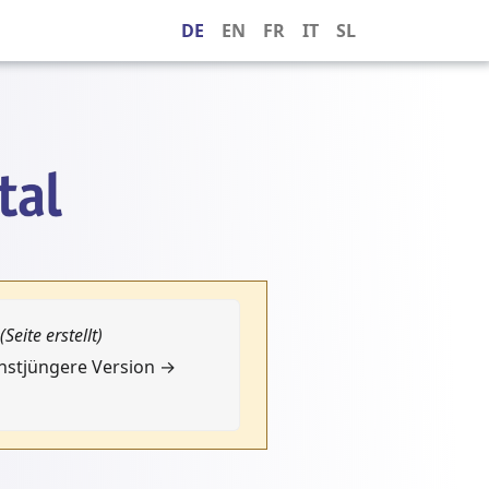
DE
EN
FR
IT
SL
(Seite erstellt)
chstjüngere Version →