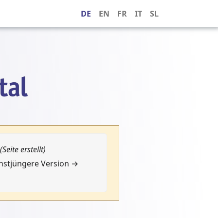
DE
EN
FR
IT
SL
(Seite erstellt)
chstjüngere Version →