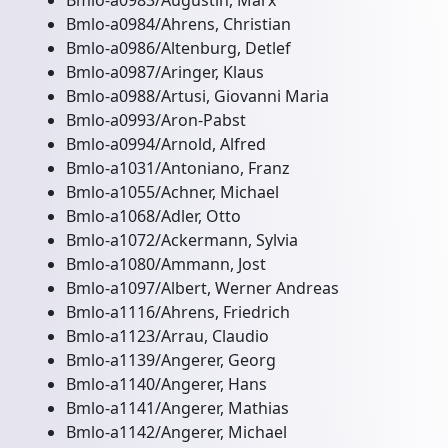
Bmlo-a0983/Augustin, Marx
Bmlo-a0984/Ahrens, Christian
Bmlo-a0986/Altenburg, Detlef
Bmlo-a0987/Aringer, Klaus
Bmlo-a0988/Artusi, Giovanni Maria
Bmlo-a0993/Aron-Pabst
Bmlo-a0994/Arnold, Alfred
Bmlo-a1031/Antoniano, Franz
Bmlo-a1055/Achner, Michael
Bmlo-a1068/Adler, Otto
Bmlo-a1072/Ackermann, Sylvia
Bmlo-a1080/Ammann, Jost
Bmlo-a1097/Albert, Werner Andreas
Bmlo-a1116/Ahrens, Friedrich
Bmlo-a1123/Arrau, Claudio
Bmlo-a1139/Angerer, Georg
Bmlo-a1140/Angerer, Hans
Bmlo-a1141/Angerer, Mathias
Bmlo-a1142/Angerer, Michael