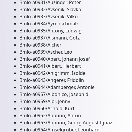
Bmlo-a0931/Auzinger, Peter
Bmlo-a0932/Avsenik, Slavko
Bmlo-a0933/Avsenik, Vilko
Bmlo-a0934/Ayrenschmalz
Bmlo-a0935/Antony, Ludwig
Bmlo-a0937/Alsmann, Götz
Bmlo-a0938/Aicher
Bmlo-a0939/Ascher, Leo
Bmlo-a0940/Abert, Johann Josef
Bmlo-a0941/Albert, Herbert
Bmlo-a0942/Ahlgrimm, Isolde
Bmlo-a0943/Angerer, Fridolin
Bmlo-a0944/Adamberger, Antonie
Bmlo-a0957/Albonico, Joseph d'
Bmlo-a0959/Aibl, Jenny
Bmlo-a0960/Arnold, Kurt
Bmlo-a0962/Appunn, Anton
Bmlo-a0963/Appunn, Georg August Ignaz
Bmlo-a0964/Amselgruber, Leonhard