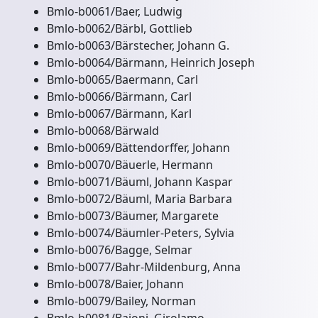
Bmlo-b0061/Baer, Ludwig
Bmlo-b0062/Bärbl, Gottlieb
Bmlo-b0063/Bärstecher, Johann G.
Bmlo-b0064/Bärmann, Heinrich Joseph
Bmlo-b0065/Baermann, Carl
Bmlo-b0066/Bärmann, Carl
Bmlo-b0067/Bärmann, Karl
Bmlo-b0068/Bärwald
Bmlo-b0069/Bättendorffer, Johann
Bmlo-b0070/Bäuerle, Hermann
Bmlo-b0071/Bäuml, Johann Kaspar
Bmlo-b0072/Bäuml, Maria Barbara
Bmlo-b0073/Bäumer, Margarete
Bmlo-b0074/Bäumler-Peters, Sylvia
Bmlo-b0076/Bagge, Selmar
Bmlo-b0077/Bahr-Mildenburg, Anna
Bmlo-b0078/Baier, Johann
Bmlo-b0079/Bailey, Norman