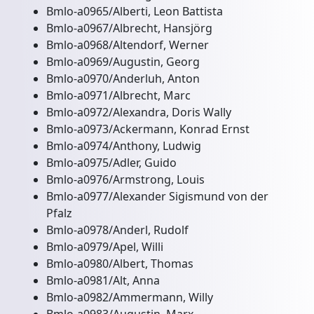
Bmlo-a0965/Alberti, Leon Battista
Bmlo-a0967/Albrecht, Hansjörg
Bmlo-a0968/Altendorf, Werner
Bmlo-a0969/Augustin, Georg
Bmlo-a0970/Anderluh, Anton
Bmlo-a0971/Albrecht, Marc
Bmlo-a0972/Alexandra, Doris Wally
Bmlo-a0973/Ackermann, Konrad Ernst
Bmlo-a0974/Anthony, Ludwig
Bmlo-a0975/Adler, Guido
Bmlo-a0976/Armstrong, Louis
Bmlo-a0977/Alexander Sigismund von der
Pfalz
Bmlo-a0978/Anderl, Rudolf
Bmlo-a0979/Apel, Willi
Bmlo-a0980/Albert, Thomas
Bmlo-a0981/Alt, Anna
Bmlo-a0982/Ammermann, Willy