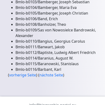
Bmlo-b0103/Bamberger, Joseph Sebastian
Bmlo-b0104/Bamberger, Maria Eva
Bmlo-b0105/Bamberger, Joseph Christian
Bmlo-b0106/Band, Erich
Bmlo-b0108/Banholzer, Theo
Bmlo-b0109/Sas von Nowosielce Bandrowski,
Alexander
Bmlo-b0110/Bangius, Georgius Carolus
Bmlo-b0111/Banwart, Jakob
Bmlo-b0112/Baptiste, Ludwig Albert Friedrich
Bmlo-b0114/Baranius, August W.
Bmlo-b0115/Baranowski, Stanislaus
Bmlo-b0116/Barbant, Karl
(
vorherige Seite
) (
nächste Seite
)