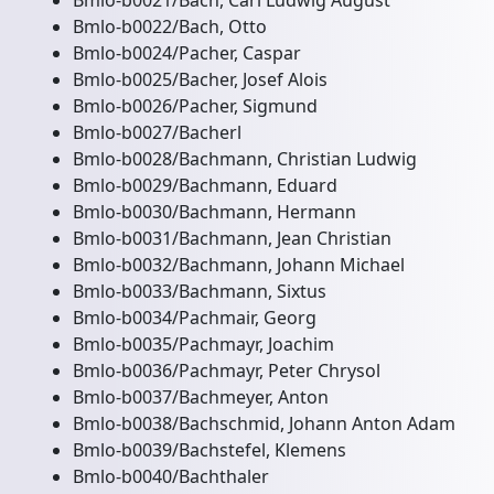
Bmlo-b0021/Bach, Carl Ludwig August
Bmlo-b0022/Bach, Otto
Bmlo-b0024/Pacher, Caspar
Bmlo-b0025/Bacher, Josef Alois
Bmlo-b0026/Pacher, Sigmund
Bmlo-b0027/Bacherl
Bmlo-b0028/Bachmann, Christian Ludwig
Bmlo-b0029/Bachmann, Eduard
Bmlo-b0030/Bachmann, Hermann
Bmlo-b0031/Bachmann, Jean Christian
Bmlo-b0032/Bachmann, Johann Michael
Bmlo-b0033/Bachmann, Sixtus
Bmlo-b0034/Pachmair, Georg
Bmlo-b0035/Pachmayr, Joachim
Bmlo-b0036/Pachmayr, Peter Chrysol
Bmlo-b0037/Bachmeyer, Anton
Bmlo-b0038/Bachschmid, Johann Anton Adam
Bmlo-b0039/Bachstefel, Klemens
Bmlo-b0040/Bachthaler