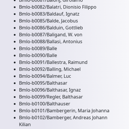
Bmlo-b0081/Baionj, Girolamo
Bmlo-b0082/Balatri, Dionisio Filippo
Bmlo-b0083/Baldauf, Ignatz
Bmlo-b0085/Balde, Jacobus
Bmlo-b0086/Balduin, Gottlieb
Bmlo-b0087/Baligand, W. von
Bmlo-b0088/Ballasi, Antonius
Bmlo-b0089/Balle
Bmlo-b0090/Balle
Bmlo-b0091/Ballestra, Raimund
Bmlo-b0092/Balling, Michael
Bmlo-b0094/Balmer, Luc
Bmlo-b0095/Balthasar
Bmlo-b0096/Balthasar, Ignaz
Bmlo-b0099/Regler, Balthasar
Bmlo-b0100/Balthauser
Bmlo-b0101/Bambergerin, Maria Johanna
Bmlo-b0102/Bamberger, Andreas Johann
Kilian