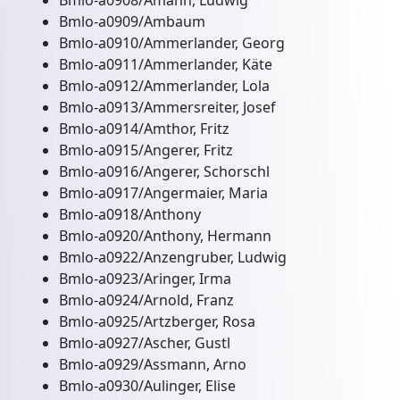
Bmlo-a0908/Amann, Ludwig
Bmlo-a0909/Ambaum
Bmlo-a0910/Ammerlander, Georg
Bmlo-a0911/Ammerlander, Käte
Bmlo-a0912/Ammerlander, Lola
Bmlo-a0913/Ammersreiter, Josef
Bmlo-a0914/Amthor, Fritz
Bmlo-a0915/Angerer, Fritz
Bmlo-a0916/Angerer, Schorschl
Bmlo-a0917/Angermaier, Maria
Bmlo-a0918/Anthony
Bmlo-a0920/Anthony, Hermann
Bmlo-a0922/Anzengruber, Ludwig
Bmlo-a0923/Aringer, Irma
Bmlo-a0924/Arnold, Franz
Bmlo-a0925/Artzberger, Rosa
Bmlo-a0927/Ascher, Gustl
Bmlo-a0929/Assmann, Arno
Bmlo-a0930/Aulinger, Elise