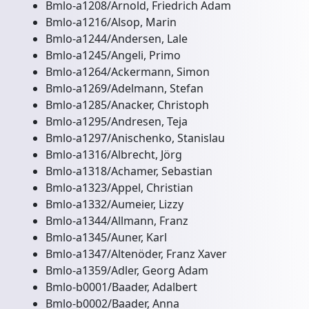
Bmlo-a1208/Arnold, Friedrich Adam
Bmlo-a1216/Alsop, Marin
Bmlo-a1244/Andersen, Lale
Bmlo-a1245/Angeli, Primo
Bmlo-a1264/Ackermann, Simon
Bmlo-a1269/Adelmann, Stefan
Bmlo-a1285/Anacker, Christoph
Bmlo-a1295/Andresen, Teja
Bmlo-a1297/Anischenko, Stanislau
Bmlo-a1316/Albrecht, Jörg
Bmlo-a1318/Achamer, Sebastian
Bmlo-a1323/Appel, Christian
Bmlo-a1332/Aumeier, Lizzy
Bmlo-a1344/Allmann, Franz
Bmlo-a1345/Auner, Karl
Bmlo-a1347/Altenöder, Franz Xaver
Bmlo-a1359/Adler, Georg Adam
Bmlo-b0001/Baader, Adalbert
Bmlo-b0002/Baader, Anna