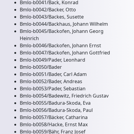
Bmlo-b0041/Back, Konrad
Bmlo-b0042/Backer, Otto
Bmlo-b0043/Backes, Susette
Bmlo-b0044/Backhaus, Johann Wilhelm
Bmlo-b0045/Backofen, Johann Georg
Heinrich
Bmlo-b0046/Backofen, Johann Ernst
Bmlo-b0047/Backofen, Johann Gottfried
Bmlo-b0049/Pader, Leonhard
Bmlo-b0050/Bader
Bmlo-b0051/Bader, Carl Adam
Bmlo-b0052/Bader, Andreas
Bmlo-b0053/Pader, Sebastian
Bmlo-b0054/Badewitz, Friedrich Gustav
Bmlo-b0055/Badura-Skoda, Eva
Bmlo-b0056/Badura-Skoda, Paul
Bmlo-b0057/Bäcker, Catharina
Bmlo-b0058/Hacke, Ernst Max
Bmlo-b0059/Bähr, Franz Josef