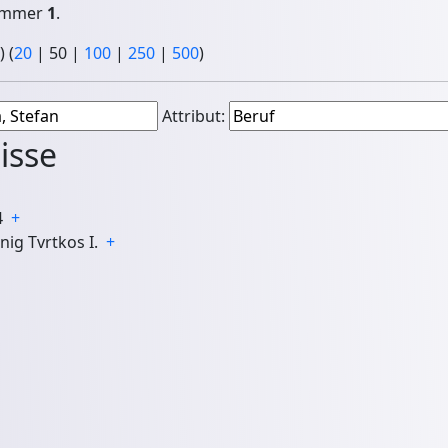
Nummer
1
.
) (
20
|
50
|
100
|
250
|
500
)
Attribut:
isse
04
+
önig Tvrtkos I.
+