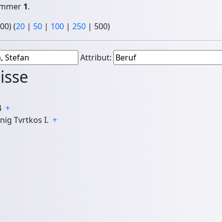
Nummer
1
.
500
) (
20
|
50
|
100
|
250
|
500
)
Attribut:
isse
04
+
önig Tvrtkos I.
+