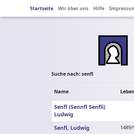
Startseite
Wir über uns
Hilfe
Impressu
Suche nach:
senfl
Name
Lebe
Senfl (Sennfl Senfli)
Ludwig
Senfl, Ludwig
1489/