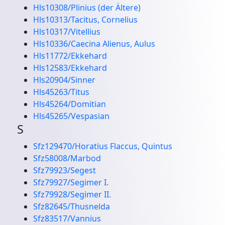
Hls10308/Plinius (der Ältere)
Hls10313/Tacitus, Cornelius
Hls10317/Vitellius
Hls10336/Caecina Alienus, Aulus
Hls11772/Ekkehard
Hls12583/Ekkehard
Hls20904/Sinner
Hls45263/Titus
Hls45264/Domitian
Hls45265/Vespasian
S
Sfz129470/Horatius Flaccus, Quintus
Sfz58008/Marbod
Sfz79923/Segest
Sfz79927/Segimer I.
Sfz79928/Segimer II.
Sfz82645/Thusnelda
Sfz83517/Vannius